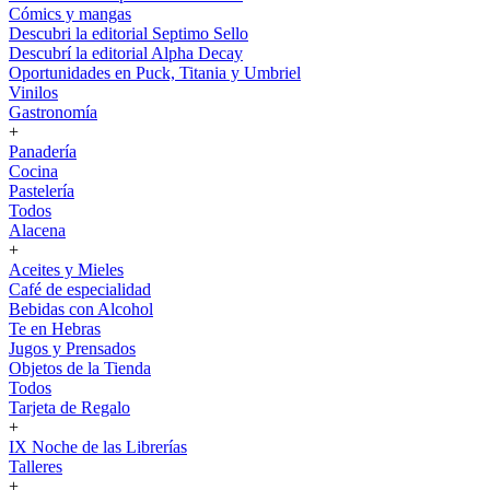
Cómics y mangas
Descubri la editorial Septimo Sello
Descubrí la editorial Alpha Decay
Oportunidades en Puck, Titania y Umbriel
Vinilos
Gastronomía
+
Panadería
Cocina
Pastelería
Todos
Alacena
+
Aceites y Mieles
Café de especialidad
Bebidas con Alcohol
Te en Hebras
Jugos y Prensados
Objetos de la Tienda
Todos
Tarjeta de Regalo
+
IX Noche de las Librerías
Talleres
+