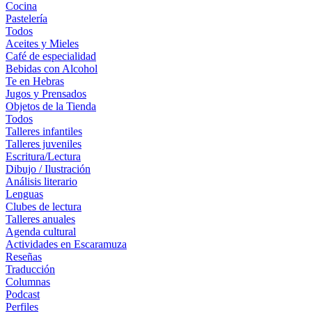
Cocina
Pastelería
Todos
Aceites y Mieles
Café de especialidad
Bebidas con Alcohol
Te en Hebras
Jugos y Prensados
Objetos de la Tienda
Todos
Talleres infantiles
Talleres juveniles
Escritura/Lectura
Dibujo / Ilustración
Análisis literario
Lenguas
Clubes de lectura
Talleres anuales
Agenda cultural
Actividades en Escaramuza
Reseñas
Traducción
Columnas
Podcast
Perfiles