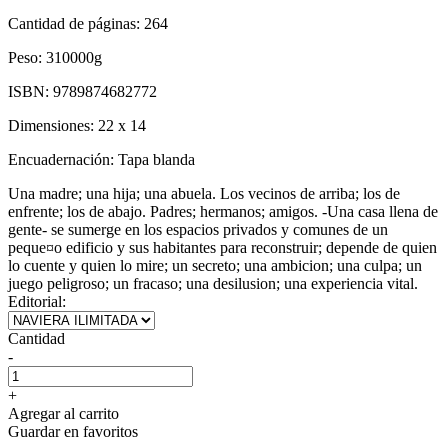
Cantidad de páginas:
264
Peso:
310000g
ISBN:
9789874682772
Dimensiones:
22 x 14
Encuadernación:
Tapa blanda
Una madre; una hija; una abuela. Los vecinos de arriba; los de
enfrente; los de abajo. Padres; hermanos; amigos. -Una casa llena de
gente- se sumerge en los espacios privados y comunes de un
peque¤o edificio y sus habitantes para reconstruir; depende de quien
lo cuente y quien lo mire; un secreto; una ambicion; una culpa; un
juego peligroso; un fracaso; una desilusion; una experiencia vital.
Editorial:
Cantidad
-
+
Agregar al carrito
Guardar en favoritos