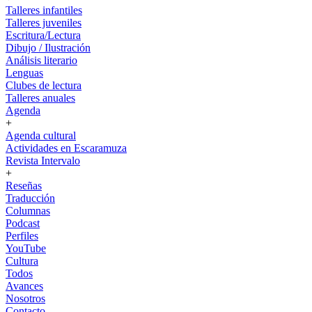
Talleres infantiles
Talleres juveniles
Escritura/Lectura
Dibujo / Ilustración
Análisis literario
Lenguas
Clubes de lectura
Talleres anuales
Agenda
+
Agenda cultural
Actividades en Escaramuza
Revista Intervalo
+
Reseñas
Traducción
Columnas
Podcast
Perfiles
YouTube
Cultura
Todos
Avances
Nosotros
Contacto