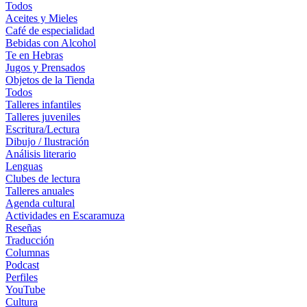
Todos
Aceites y Mieles
Café de especialidad
Bebidas con Alcohol
Te en Hebras
Jugos y Prensados
Objetos de la Tienda
Todos
Talleres infantiles
Talleres juveniles
Escritura/Lectura
Dibujo / Ilustración
Análisis literario
Lenguas
Clubes de lectura
Talleres anuales
Agenda cultural
Actividades en Escaramuza
Reseñas
Traducción
Columnas
Podcast
Perfiles
YouTube
Cultura