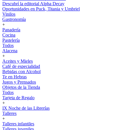
Descubrí la editorial Alpha Decay
Oportunidades en Puck, Titania y Umbriel
Vinilos
Gastronomía
+
Panadería
Cocina
Pastelería
Todos
Alacena
+
Aceites y Mieles
Café de especialidad
Bebidas con Alcohol
Te en Hebras
Jugos y Prensados
Objetos de la Tienda
Todos
Tarjeta de Regalo
+
IX Noche de las Librerías
Talleres
+
Talleres infantiles
Talleres juveniles