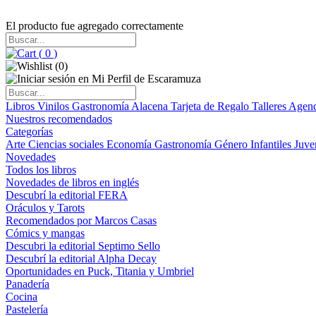
El producto fue agregado correctamente
(
0
)
(
0
)
Libros
Vinilos
Gastronomía
Alacena
Tarjeta de Regalo
Talleres
Agen
Nuestros recomendados
Categorías
Arte
Ciencias sociales
Economía
Gastronomía
Género
Infantiles
Juve
Novedades
Todos los libros
Novedades de libros en inglés
Descubrí la editorial FERA
Oráculos y Tarots
Recomendados por Marcos Casas
Cómics y mangas
Descubri la editorial Septimo Sello
Descubrí la editorial Alpha Decay
Oportunidades en Puck, Titania y Umbriel
Panadería
Cocina
Pastelería