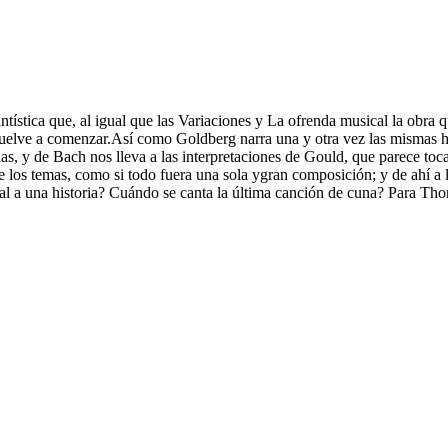
untística que, al igual que las Variaciones y La ofrenda musical la ob
do vuelve a comenzar.Así como Goldberg narra una y otra vez las mismas 
as, y de Bach nos lleva a las interpretaciones de Gould, que parece toca
ntre los temas, como si todo fuera una sola ygran composición; y de ahí 
l a una historia? Cuándo se canta la última canción de cuna? Para Thorea