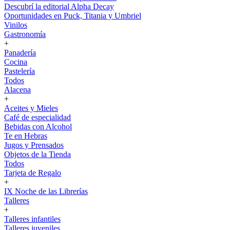
Descubrí la editorial Alpha Decay
Oportunidades en Puck, Titania y Umbriel
Vinilos
Gastronomía
+
Panadería
Cocina
Pastelería
Todos
Alacena
+
Aceites y Mieles
Café de especialidad
Bebidas con Alcohol
Te en Hebras
Jugos y Prensados
Objetos de la Tienda
Todos
Tarjeta de Regalo
+
IX Noche de las Librerías
Talleres
+
Talleres infantiles
Talleres juveniles