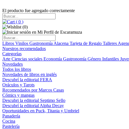
El producto fue agregado correctamente
(
0
)
(
0
)
Libros
Vinilos
Gastronomía
Alacena
Tarjeta de Regalo
Talleres
Agen
Nuestros recomendados
Categorías
Arte
Ciencias sociales
Economía
Gastronomía
Género
Infantiles
Juve
Novedades
Todos los libros
Novedades de libros en inglés
Descubrí la editorial FERA
Oráculos y Tarots
Recomendados por Marcos Casas
Cómics y mangas
Descubri la editorial Septimo Sello
Descubrí la editorial Alpha Decay
Oportunidades en Puck, Titania y Umbriel
Panadería
Cocina
Pastelería