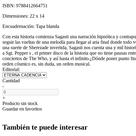
ISBN:
9788412664751
Dimensiones:
22 x 14
Encuadernación:
Tapa blanda
Con esta historia comienza Sagasti una narración hipnótica y contrap
seguir las vueltas de una melodía para llegar al aria final donde to
una suerte de Sherezade invertida, Sagasti nos cuenta una y mil histori
a Sgt. Pepper s , el primer disco de la historia que no tiene pausas e
conciertos de The Who, y así hasta el infinito.¿Dónde poner punto fina
orden cósmico es, sin duda, un orden musical.
Editorial:
Cantidad
-
+
Producto sin stock
Guardar en favoritos
También te puede interesar