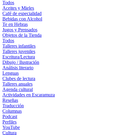
Todos
Aceites y Mieles
Café de especialidad
Bebidas con Alcohol
Te en Hebras
Jugos y Prensados
Objetos de la Tienda
Todos
Talleres infantiles
Talleres juveniles
Escritura/Lectura
Dibujo / Ilustración
Análisis literario
Lenguas
Clubes de lectura
Talleres anuales
Agenda cultural
Actividades en Escaramuza
Reseñas
Traducción
Columnas
Podcast
Perfiles
YouTube
Cultura