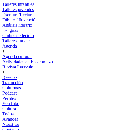
Talleres infantiles
Talleres juveniles
Escritura/Lectura
Dibujo / Ilustración
Análisis literario
Lenguas
Clubes de lectura
Talleres anuales
Agenda
+
Agenda cultural
Actividades en Escaramuza
Revista Intervalo
+
Reseñas
Traducción
Columnas
Podcast
Perfiles
YouTube
Cultura
Todos
Avances
Nosotros
Contacto