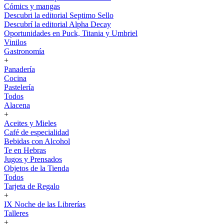
Cómics y mangas
Descubri la editorial Septimo Sello
Descubrí la editorial Alpha Decay
Oportunidades en Puck, Titania y Umbriel
Vinilos
Gastronomía
+
Panadería
Cocina
Pastelería
Todos
Alacena
+
Aceites y Mieles
Café de especialidad
Bebidas con Alcohol
Te en Hebras
Jugos y Prensados
Objetos de la Tienda
Todos
Tarjeta de Regalo
+
IX Noche de las Librerías
Talleres
+