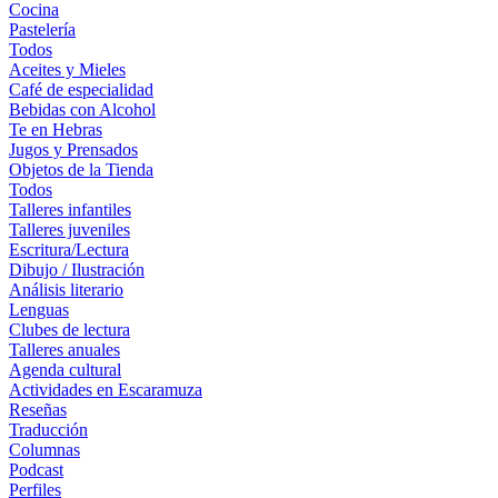
Cocina
Pastelería
Todos
Aceites y Mieles
Café de especialidad
Bebidas con Alcohol
Te en Hebras
Jugos y Prensados
Objetos de la Tienda
Todos
Talleres infantiles
Talleres juveniles
Escritura/Lectura
Dibujo / Ilustración
Análisis literario
Lenguas
Clubes de lectura
Talleres anuales
Agenda cultural
Actividades en Escaramuza
Reseñas
Traducción
Columnas
Podcast
Perfiles