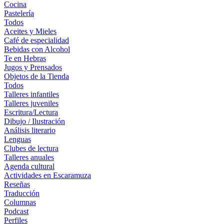
Cocina
Pastelería
Todos
Aceites y Mieles
Café de especialidad
Bebidas con Alcohol
Te en Hebras
Jugos y Prensados
Objetos de la Tienda
Todos
Talleres infantiles
Talleres juveniles
Escritura/Lectura
Dibujo / Ilustración
Análisis literario
Lenguas
Clubes de lectura
Talleres anuales
Agenda cultural
Actividades en Escaramuza
Reseñas
Traducción
Columnas
Podcast
Perfiles