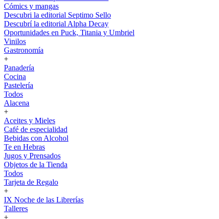
Cómics y mangas
Descubri la editorial Septimo Sello
Descubrí la editorial Alpha Decay
Oportunidades en Puck, Titania y Umbriel
Vinilos
Gastronomía
+
Panadería
Cocina
Pastelería
Todos
Alacena
+
Aceites y Mieles
Café de especialidad
Bebidas con Alcohol
Te en Hebras
Jugos y Prensados
Objetos de la Tienda
Todos
Tarjeta de Regalo
+
IX Noche de las Librerías
Talleres
+