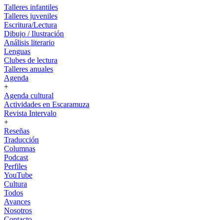
Talleres infantiles
Talleres juveniles
Escritura/Lectura
Dibujo / Ilustración
Análisis literario
Lenguas
Clubes de lectura
Talleres anuales
Agenda
+
Agenda cultural
Actividades en Escaramuza
Revista Intervalo
+
Reseñas
Traducción
Columnas
Podcast
Perfiles
YouTube
Cultura
Todos
Avances
Nosotros
Contacto