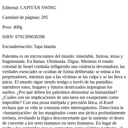
Editorial:
CAPITÁN SWING
Cantidad de páginas:
295
Peso:
400g
ISBN:
9791399030396
Encuadernación:
Tapa blanda
Palestina es un microcosmos del mundo: miserable, furiosa, tensa y
fragmentada. En llamas. Obstinada. Digna. Mientras el estado
colonial de Israel continúa infligiendo una violencia devastadora, las
verdades esenciales se ocultan de forma deliberada: se mima a los
perpetradores, mientras que a las víctimas se las culpa y se las lleva a
juicio. El mundo sigue siendo testigo a través de las pantallas;
miembros rotos, hogares y futuros destrozados impregnan los
sueños. ¿Por qué deben los palestinos demostrar su humanidad?
¿Cuáles son las implicaciones de una tarea tan exasperante como
imposible? Con una prosa intrépida y precisión lírica, el-Kurd
rechaza que su vida se consuma entre interrogatorios. Disecciona la
«humanización» de los marginados como una táctica profundamente
errónea, revelando la lógica desconcertante que la sustenta: el deseo
de convertir a los seres humanos en seres humanos. En lugar de