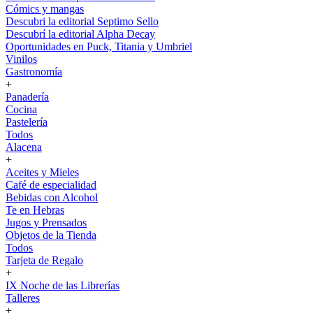
Cómics y mangas
Descubri la editorial Septimo Sello
Descubrí la editorial Alpha Decay
Oportunidades en Puck, Titania y Umbriel
Vinilos
Gastronomía
+
Panadería
Cocina
Pastelería
Todos
Alacena
+
Aceites y Mieles
Café de especialidad
Bebidas con Alcohol
Te en Hebras
Jugos y Prensados
Objetos de la Tienda
Todos
Tarjeta de Regalo
+
IX Noche de las Librerías
Talleres
+