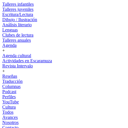
Talleres infantiles
Talleres juveniles
Escritura/Lectura
Dibujo / Ilustración
Análisis literario
Lenguas
Clubes de lectura
Talleres anuales
Agenda
+
Agenda cultural
Actividades en Escaramuza
Revista Intervalo
+
Reseñas
Traducción
Columnas
Podcast
Perfiles
YouTube
Cultura
Todos
Avances
Nosotros
Contacto