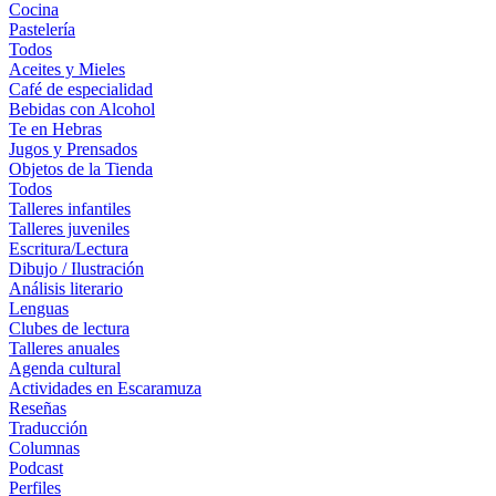
Cocina
Pastelería
Todos
Aceites y Mieles
Café de especialidad
Bebidas con Alcohol
Te en Hebras
Jugos y Prensados
Objetos de la Tienda
Todos
Talleres infantiles
Talleres juveniles
Escritura/Lectura
Dibujo / Ilustración
Análisis literario
Lenguas
Clubes de lectura
Talleres anuales
Agenda cultural
Actividades en Escaramuza
Reseñas
Traducción
Columnas
Podcast
Perfiles