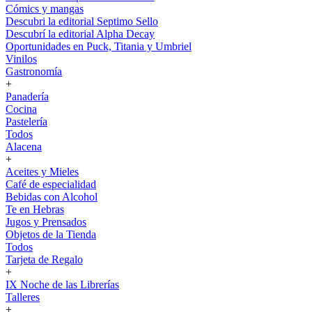
Cómics y mangas
Descubri la editorial Septimo Sello
Descubrí la editorial Alpha Decay
Oportunidades en Puck, Titania y Umbriel
Vinilos
Gastronomía
+
Panadería
Cocina
Pastelería
Todos
Alacena
+
Aceites y Mieles
Café de especialidad
Bebidas con Alcohol
Te en Hebras
Jugos y Prensados
Objetos de la Tienda
Todos
Tarjeta de Regalo
+
IX Noche de las Librerías
Talleres
+