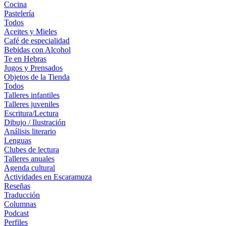
Cocina
Pastelería
Todos
Aceites y Mieles
Café de especialidad
Bebidas con Alcohol
Te en Hebras
Jugos y Prensados
Objetos de la Tienda
Todos
Talleres infantiles
Talleres juveniles
Escritura/Lectura
Dibujo / Ilustración
Análisis literario
Lenguas
Clubes de lectura
Talleres anuales
Agenda cultural
Actividades en Escaramuza
Reseñas
Traducción
Columnas
Podcast
Perfiles