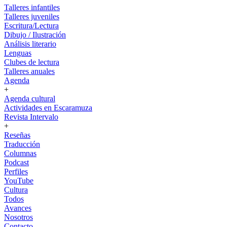
Talleres infantiles
Talleres juveniles
Escritura/Lectura
Dibujo / Ilustración
Análisis literario
Lenguas
Clubes de lectura
Talleres anuales
Agenda
+
Agenda cultural
Actividades en Escaramuza
Revista Intervalo
+
Reseñas
Traducción
Columnas
Podcast
Perfiles
YouTube
Cultura
Todos
Avances
Nosotros
Contacto