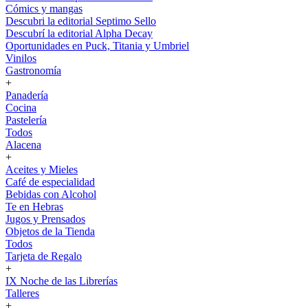
Cómics y mangas
Descubri la editorial Septimo Sello
Descubrí la editorial Alpha Decay
Oportunidades en Puck, Titania y Umbriel
Vinilos
Gastronomía
+
Panadería
Cocina
Pastelería
Todos
Alacena
+
Aceites y Mieles
Café de especialidad
Bebidas con Alcohol
Te en Hebras
Jugos y Prensados
Objetos de la Tienda
Todos
Tarjeta de Regalo
+
IX Noche de las Librerías
Talleres
+