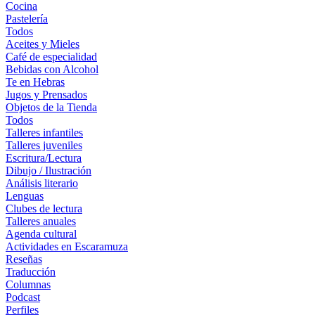
Cocina
Pastelería
Todos
Aceites y Mieles
Café de especialidad
Bebidas con Alcohol
Te en Hebras
Jugos y Prensados
Objetos de la Tienda
Todos
Talleres infantiles
Talleres juveniles
Escritura/Lectura
Dibujo / Ilustración
Análisis literario
Lenguas
Clubes de lectura
Talleres anuales
Agenda cultural
Actividades en Escaramuza
Reseñas
Traducción
Columnas
Podcast
Perfiles