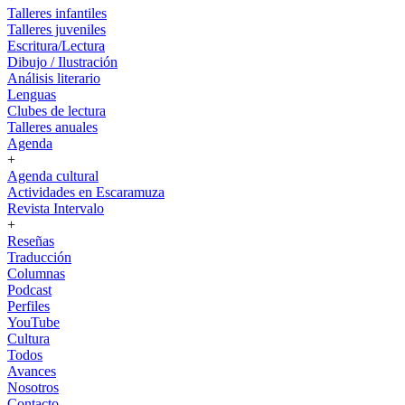
Talleres infantiles
Talleres juveniles
Escritura/Lectura
Dibujo / Ilustración
Análisis literario
Lenguas
Clubes de lectura
Talleres anuales
Agenda
+
Agenda cultural
Actividades en Escaramuza
Revista Intervalo
+
Reseñas
Traducción
Columnas
Podcast
Perfiles
YouTube
Cultura
Todos
Avances
Nosotros
Contacto