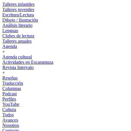
Talleres infantiles
Talleres juveniles
Escritura/Lectura
Dibujo / Ilustración
Análisis literario
Lenguas
Clubes de lectura
Talleres anuales
Agenda
+
Agenda cultural
Actividades en Escaramuza
Revista Intervalo
+
Reseñas
Traducción
Columnas
Podcast
Perfiles
YouTube
Cultura
Todos
Avances
Nosotros
Contacto