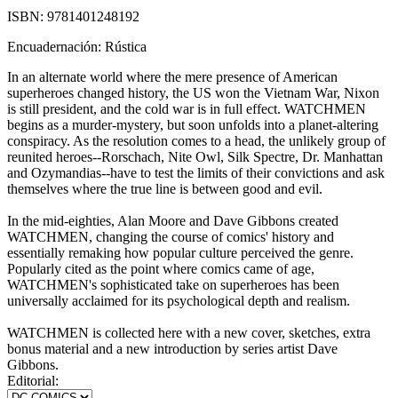
ISBN:
9781401248192
Encuadernación:
Rústica
In an alternate world where the mere presence of American
superheroes changed history, the US won the Vietnam War, Nixon
is still president, and the cold war is in full effect. WATCHMEN
begins as a murder-mystery, but soon unfolds into a planet-altering
conspiracy. As the resolution comes to a head, the unlikely group of
reunited heroes--Rorschach, Nite Owl, Silk Spectre, Dr. Manhattan
and Ozymandias--have to test the limits of their convictions and ask
themselves where the true line is between good and evil.
In the mid-eighties, Alan Moore and Dave Gibbons created
WATCHMEN, changing the course of comics' history and
essentially remaking how popular culture perceived the genre.
Popularly cited as the point where comics came of age,
WATCHMEN's sophisticated take on superheroes has been
universally acclaimed for its psychological depth and realism.
WATCHMEN is collected here with a new cover, sketches, extra
bonus material and a new introduction by series artist Dave
Gibbons.
Editorial: