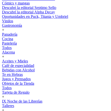
Cómics y mangas
Descubri la editorial Septimo Sello
Descubrí la editorial Alpha Decay
Oportunidades en Puck, Titania y Umbriel
Vinilos
Gastronomía
+
Panadería
Cocina
Pastelería
Todos
Alacena
+
Aceites y Mieles
Café de especialidad
Bebidas con Alcohol
Te en Hebras
Jugos y Prensados
Objetos de la Tienda
Todos
Tarjeta de Regalo
+
IX Noche de las Librerías
Talleres
+