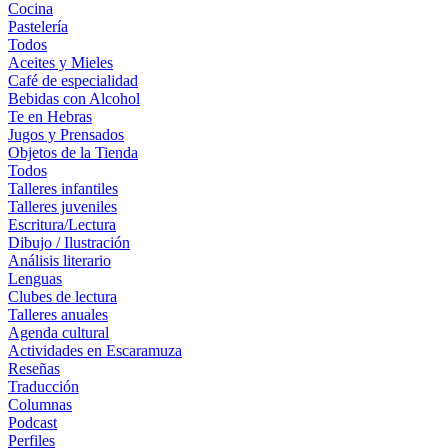
Cocina
Pastelería
Todos
Aceites y Mieles
Café de especialidad
Bebidas con Alcohol
Te en Hebras
Jugos y Prensados
Objetos de la Tienda
Todos
Talleres infantiles
Talleres juveniles
Escritura/Lectura
Dibujo / Ilustración
Análisis literario
Lenguas
Clubes de lectura
Talleres anuales
Agenda cultural
Actividades en Escaramuza
Reseñas
Traducción
Columnas
Podcast
Perfiles