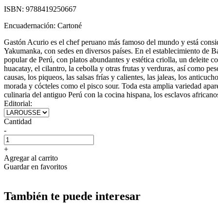
ISBN:
9788419250667
Encuadernación:
Cartoné
Gastón Acurio es el chef peruano más famoso del mundo y está consider
Yakumanka, con sedes en diversos países. En el establecimiento de Bar
popular de Perú, con platos abundantes y estética criolla, un deleite c
huacatay, el cilantro, la cebolla y otras frutas y verduras, así como pe
causas, los piqueos, las salsas frías y calientes, las jaleas, los anticu
morada y cócteles como el pisco sour. Toda esta amplia variedad aparec
culinaria del antiguo Perú con la cocina hispana, los esclavos africanos
Editorial:
Cantidad
-
+
Agregar al carrito
Guardar en favoritos
También te puede interesar