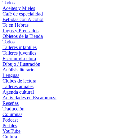
Todos
Aceites y Mieles
Café de especialidad
Bebidas con Alcohol
Te en Hebras
Jugos y Prensados
Objetos de la Tienda
Todos
Talleres infantiles
Talleres juveniles
Escritura/Lectura
Dibujo / Ilustración
Análisis literario
Lenguas
Clubes de lectura
Talleres anuales
Agenda cultural
Actividades en Escaramuza
Reseñas
Traducción
Columnas
Podcast
Perfiles
YouTube
Cultura