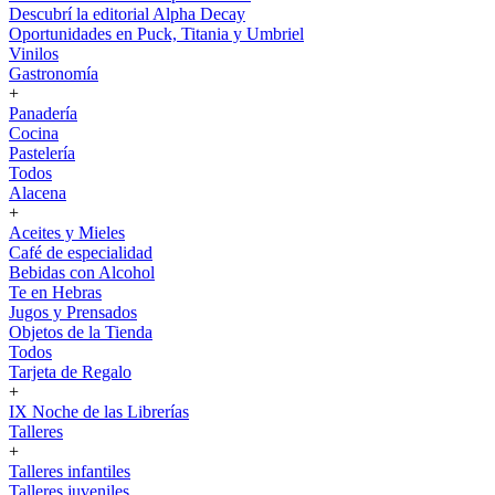
Descubrí la editorial Alpha Decay
Oportunidades en Puck, Titania y Umbriel
Vinilos
Gastronomía
+
Panadería
Cocina
Pastelería
Todos
Alacena
+
Aceites y Mieles
Café de especialidad
Bebidas con Alcohol
Te en Hebras
Jugos y Prensados
Objetos de la Tienda
Todos
Tarjeta de Regalo
+
IX Noche de las Librerías
Talleres
+
Talleres infantiles
Talleres juveniles