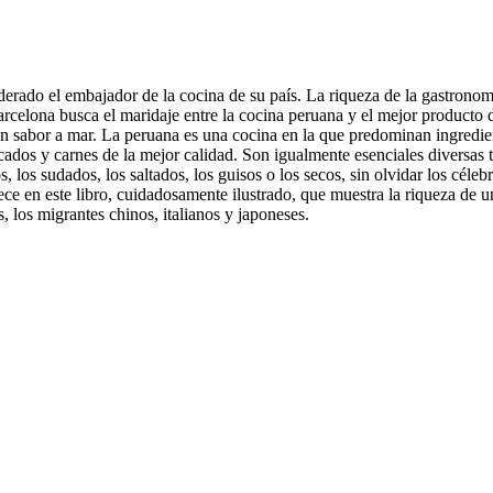
ado el embajador de la cocina de su país. La riqueza de la gastronomía
celona busca el maridaje entre la cocina peruana y el mejor producto de 
on sabor a mar. La peruana es una cocina en la que predominan ingrediente
scados y carnes de la mejor calidad. Son igualmente esenciales diversas t
chos, los sudados, los saltados, los guisos o los secos, sin olvidar los cél
e en este libro, cuidadosamente ilustrado, que muestra la riqueza de una
, los migrantes chinos, italianos y japoneses.