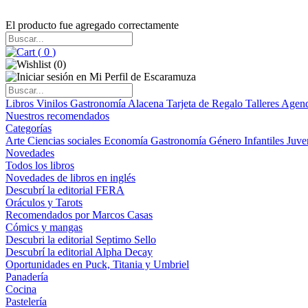
El producto fue agregado correctamente
(
0
)
(
0
)
Libros
Vinilos
Gastronomía
Alacena
Tarjeta de Regalo
Talleres
Agen
Nuestros recomendados
Categorías
Arte
Ciencias sociales
Economía
Gastronomía
Género
Infantiles
Juve
Novedades
Todos los libros
Novedades de libros en inglés
Descubrí la editorial FERA
Oráculos y Tarots
Recomendados por Marcos Casas
Cómics y mangas
Descubri la editorial Septimo Sello
Descubrí la editorial Alpha Decay
Oportunidades en Puck, Titania y Umbriel
Panadería
Cocina
Pastelería