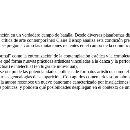
nción en un verdadero campo de batalla. Desde diversas plataformas dig
y crítica de arte contemporáneo Claire Bishop analiza esta condición pre
a, se pregunta cómo las mutaciones recientes en el campo de la comunic
rmal" como la entronización de la contemplación estética y la completa
 de qué forma nuevas prácticas artísticas vinculadas a la danza y la per
tual) e intelectual (en lugar de individual).
se ocupó de las potencialidades políticas de formatos artísticos como el a
trazar las genealogías de su aparición. Con agudos comentarios sobre obr
t, la autora reconoce un nuevo panorama caracterizado por instalacione
nes políticas, y pondera qué posibilidades despliegan en el contexto de 