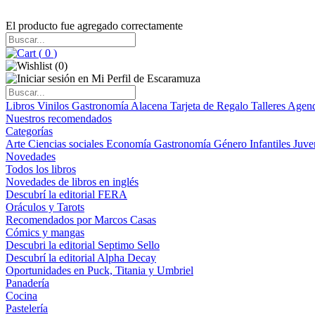
El producto fue agregado correctamente
(
0
)
(
0
)
Libros
Vinilos
Gastronomía
Alacena
Tarjeta de Regalo
Talleres
Agen
Nuestros recomendados
Categorías
Arte
Ciencias sociales
Economía
Gastronomía
Género
Infantiles
Juve
Novedades
Todos los libros
Novedades de libros en inglés
Descubrí la editorial FERA
Oráculos y Tarots
Recomendados por Marcos Casas
Cómics y mangas
Descubri la editorial Septimo Sello
Descubrí la editorial Alpha Decay
Oportunidades en Puck, Titania y Umbriel
Panadería
Cocina
Pastelería