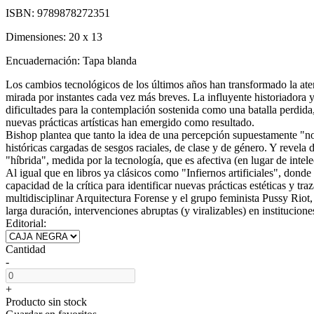
ISBN:
9789878272351
Dimensiones:
20 x 13
Encuadernación:
Tapa blanda
Los cambios tecnológicos de los últimos años han transformado la ate
mirada por instantes cada vez más breves. La influyente historiadora 
dificultades para la contemplación sostenida como una batalla perdid
nuevas prácticas artísticas han emergido como resultado.
Bishop plantea que tanto la idea de una percepción supuestamente "no
históricas cargadas de sesgos raciales, de clase y de género. Y revela
"híbrida", medida por la tecnología, que es afectiva (en lugar de intelec
Al igual que en libros ya clásicos como "Infiernos artificiales", donde 
capacidad de la crítica para identificar nuevas prácticas estéticas y 
multidisciplinar Arquitectura Forense y el grupo feminista Pussy Rio
larga duración, intervenciones abruptas (y viralizables) en institucio
Editorial:
Cantidad
-
+
Producto sin stock