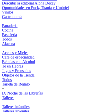
Descubrí la editorial Alpha Decay
Oportunidades en Puck, Titania y Umbriel
Vinilos
Gastronomía
+
Panadería
Cocina
Pastelería
Todos
Alacena
+
Aceites y Mieles
Café de especialidad
Bebidas con Alcohol
Te en Hebras
Jugos y Prensados
Objetos de la Tienda
Todos
Tarjeta de Regalo
+
IX Noche de las Librerías
Talleres
+
Talleres infantiles
Talleres juveniles