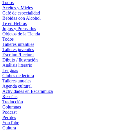
Todos
Aceites y Mieles
Café de especialidad
Bebidas con Alcohol
Te en Hebras
Jugos y Prensados
Objetos de la Tienda
Todos
Talleres infantiles
Talleres juveniles
Escritura/Lectura
Dibujo / Ilustración
Análisis literario
Lenguas
Clubes de lectura
Talleres anuales
Agenda cultural
Actividades en Escaramuza
Reseñas
Traducción
Columnas
Podcast
Perfiles
YouTube
Cultura