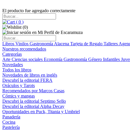
El producto fue agregado correctamente
(
0
)
(
0
)
Libros
Vinilos
Gastronomía
Alacena
Tarjeta de Regalo
Talleres
Agen
Nuestros recomendados
Categorías
Arte
Ciencias sociales
Economía
Gastronomía
Género
Infantiles
Juve
Novedades
Todos los libros
Novedades de libros en inglés
Descubrí la editorial FERA
Oráculos y Tarots
Recomendados por Marcos Casas
Cómics y mangas
Descubri la editorial Septimo Sello
Descubrí la editorial Alpha Decay
Oportunidades en Puck, Titania y Umbriel
Panadería
Cocina
Pastelería