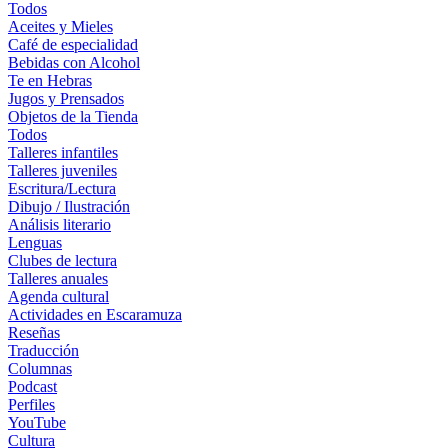
Todos
Aceites y Mieles
Café de especialidad
Bebidas con Alcohol
Te en Hebras
Jugos y Prensados
Objetos de la Tienda
Todos
Talleres infantiles
Talleres juveniles
Escritura/Lectura
Dibujo / Ilustración
Análisis literario
Lenguas
Clubes de lectura
Talleres anuales
Agenda cultural
Actividades en Escaramuza
Reseñas
Traducción
Columnas
Podcast
Perfiles
YouTube
Cultura