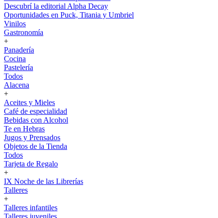
Descubrí la editorial Alpha Decay
Oportunidades en Puck, Titania y Umbriel
Vinilos
Gastronomía
+
Panadería
Cocina
Pastelería
Todos
Alacena
+
Aceites y Mieles
Café de especialidad
Bebidas con Alcohol
Te en Hebras
Jugos y Prensados
Objetos de la Tienda
Todos
Tarjeta de Regalo
+
IX Noche de las Librerías
Talleres
+
Talleres infantiles
Talleres juveniles