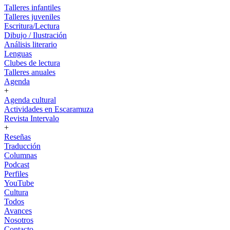
Talleres infantiles
Talleres juveniles
Escritura/Lectura
Dibujo / Ilustración
Análisis literario
Lenguas
Clubes de lectura
Talleres anuales
Agenda
+
Agenda cultural
Actividades en Escaramuza
Revista Intervalo
+
Reseñas
Traducción
Columnas
Podcast
Perfiles
YouTube
Cultura
Todos
Avances
Nosotros
Contacto