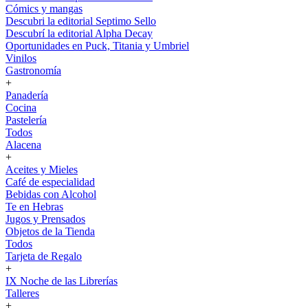
Cómics y mangas
Descubri la editorial Septimo Sello
Descubrí la editorial Alpha Decay
Oportunidades en Puck, Titania y Umbriel
Vinilos
Gastronomía
+
Panadería
Cocina
Pastelería
Todos
Alacena
+
Aceites y Mieles
Café de especialidad
Bebidas con Alcohol
Te en Hebras
Jugos y Prensados
Objetos de la Tienda
Todos
Tarjeta de Regalo
+
IX Noche de las Librerías
Talleres
+