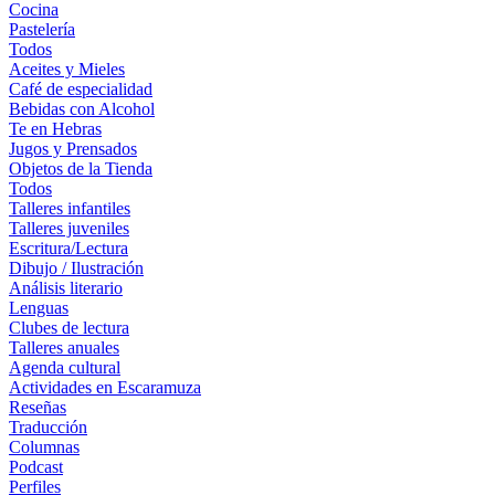
Cocina
Pastelería
Todos
Aceites y Mieles
Café de especialidad
Bebidas con Alcohol
Te en Hebras
Jugos y Prensados
Objetos de la Tienda
Todos
Talleres infantiles
Talleres juveniles
Escritura/Lectura
Dibujo / Ilustración
Análisis literario
Lenguas
Clubes de lectura
Talleres anuales
Agenda cultural
Actividades en Escaramuza
Reseñas
Traducción
Columnas
Podcast
Perfiles