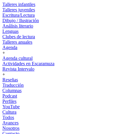
Talleres infantiles
Talleres juveniles
Escritura/Lectura
Dibujo / Ilustración
Análisis literario
Lenguas
Clubes de lectura
Talleres anuales
Agenda
+
Agenda cultural
Actividades en Escaramuza
Revista Intervalo
+
Reseñas
Traducción
Columnas
Podcast
Perfiles
YouTube
Cultura
Todos
Avances
Nosotros
Contacto