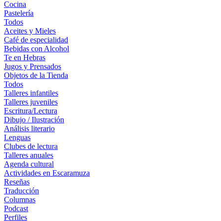
Cocina
Pastelería
Todos
Aceites y Mieles
Café de especialidad
Bebidas con Alcohol
Te en Hebras
Jugos y Prensados
Objetos de la Tienda
Todos
Talleres infantiles
Talleres juveniles
Escritura/Lectura
Dibujo / Ilustración
Análisis literario
Lenguas
Clubes de lectura
Talleres anuales
Agenda cultural
Actividades en Escaramuza
Reseñas
Traducción
Columnas
Podcast
Perfiles