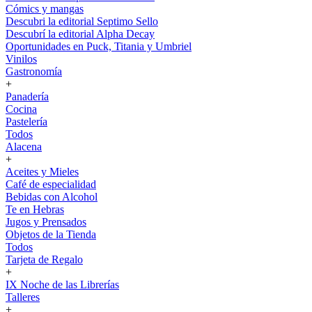
Cómics y mangas
Descubri la editorial Septimo Sello
Descubrí la editorial Alpha Decay
Oportunidades en Puck, Titania y Umbriel
Vinilos
Gastronomía
+
Panadería
Cocina
Pastelería
Todos
Alacena
+
Aceites y Mieles
Café de especialidad
Bebidas con Alcohol
Te en Hebras
Jugos y Prensados
Objetos de la Tienda
Todos
Tarjeta de Regalo
+
IX Noche de las Librerías
Talleres
+