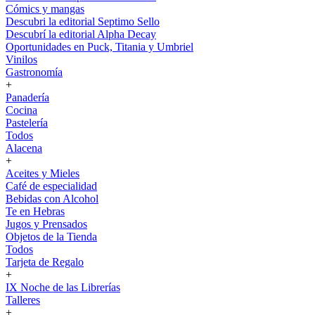
Cómics y mangas
Descubri la editorial Septimo Sello
Descubrí la editorial Alpha Decay
Oportunidades en Puck, Titania y Umbriel
Vinilos
Gastronomía
+
Panadería
Cocina
Pastelería
Todos
Alacena
+
Aceites y Mieles
Café de especialidad
Bebidas con Alcohol
Te en Hebras
Jugos y Prensados
Objetos de la Tienda
Todos
Tarjeta de Regalo
+
IX Noche de las Librerías
Talleres
+