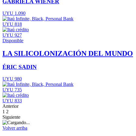
GABRIELA WIENER
UYU 1.090
UYU 818
UYU 927
Disponible
LA SILICOLONIZACIÓN DEL MUNDO
ÉRIC SADIN
UYU 980
UYU 735
UYU 833
Anterior
1
2
Siguiente
Volver arriba