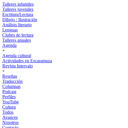
Talleres infantiles
Talleres juveniles
Escritura/Lectura
Dibujo / Ilustración
Análisis literario
Lenguas
Clubes de lectura
Talleres anuales
Agenda
+
Agenda cultural
Actividades en Escaramuza
Revista Intervalo
+
Reseñas
Traducción
Columnas
Podcast
Perfiles
YouTube
Cultura
Todos
Avances
Nosotros
Contacto