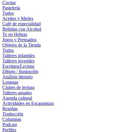
Cocina
Pastelería
Todos
Aceites y Mieles
Café de especialidad
Bebidas con Alcohol
Te en Hebras
Jugos y Prensados
Objetos de la Tienda
Todos
Talleres infantiles
Talleres juveniles
Escritura/Lectura
Dibujo / Ilustración
Análisis literario
Lenguas
Clubes de lectura
Talleres anuales
Agenda cultural
Actividades en Escaramuza
Reseñas
Traducción
Columnas
Podcast
Perfiles