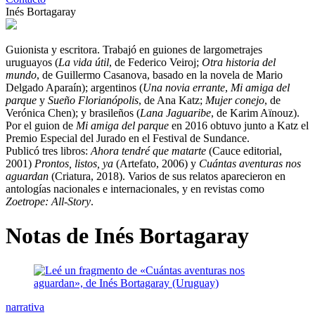
Inés Bortagaray
Guionista y escritora. Trabajó en guiones de largometrajes
uruguayos (
La vida útil
, de Federico Veiroj;
Otra historia del
mundo
, de Guillermo Casanova, basado en la novela de Mario
Delgado Aparaín); argentinos (
Una novia errante
,
Mi amiga del
parque
y
Sueño Florianópolis
, de Ana Katz;
Mujer conejo
, de
Verónica Chen); y brasileños (
Lana Jaguaribe
, de Karim Aïnouz).
Por el guion de
Mi amiga del parque
en 2016 obtuvo junto a Katz el
Premio Especial del Jurado en el Festival de Sundance.
Publicó tres libros:
Ahora tendré que matarte
(Cauce editorial,
2001)
Prontos, listos, ya
(Artefato, 2006) y
Cuántas aventuras nos
aguardan
(Criatura, 2018). Varios de sus relatos aparecieron en
antologías nacionales e internacionales, y en revistas como
Zoetrope: All-Story
.
Notas de Inés Bortagaray
narrativa