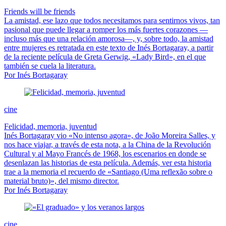
Friends will be friends
La amistad, ese lazo que todos necesitamos para sentirnos vivos, tan
pasional que puede llegar a romper los más fuertes corazones —
incluso más que una relación amorosa—, y, sobre todo, la amistad
entre mujeres es retratada en este texto de Inés Bortagaray, a partir
de la reciente película de Greta Gerwig, «Lady Bird», en el que
también se cuela la literatura.
Por Inés Bortagaray
cine
Felicidad, memoria, juventud
Inés Bortagaray vio «No intenso agora», de João Moreira Salles, y
nos hace viajar, a través de esta nota, a la China de la Revolución
Cultural y al Mayo Francés de 1968, los escenarios en donde se
desenlazan las historias de esta película. Además, ver esta historia
trae a la memoria el recuerdo de «Santiago (Uma reflexão sobre o
material bruto)», del mismo director.
Por Inés Bortagaray
cine