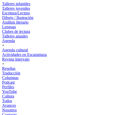
Talleres infantiles
Talleres juveniles
Escritura/Lectura
Dibujo / Ilustración
Análisis literario
Lenguas
Clubes de lectura
Talleres anuales
Agenda
+
Agenda cultural
Actividades en Escaramuza
Revista Intervalo
+
Reseñas
Traducción
Columnas
Podcast
Perfiles
YouTube
Cultura
Todos
Avances
Nosotros
Contacto