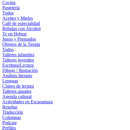
Cocina
Pastelería
Todos
Aceites y Mieles
Café de especialidad
Bebidas con Alcohol
Te en Hebras
Jugos y Prensados
Objetos de la Tienda
Todos
Talleres infantiles
Talleres juveniles
Escritura/Lectura
Dibujo / Ilustración
Análisis literario
Lenguas
Clubes de lectura
Talleres anuales
Agenda cultural
Actividades en Escaramuza
Reseñas
Traducción
Columnas
Podcast
Perfiles