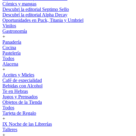
Cómics y mangas
Descubri la editorial Septimo Sello
Descubrí la editorial Alpha Decay
Oportunidades en Puck, Titania y Umbriel
Vinilos
Gastronomía
+
Panadería
Cocina
Pastelería
Todos
Alacena
+
Aceites y Mieles
Café de especialidad
Bebidas con Alcohol
Te en Hebras
Jugos y Prensados
Objetos de la Tienda
Todos
Tarjeta de Regalo
+
IX Noche de las Librerías
Talleres
+