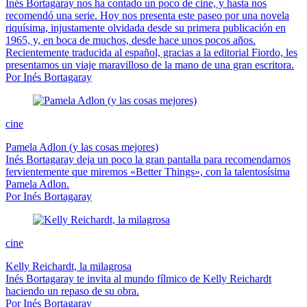
Inés Bortagaray nos ha contado un poco de cine, y hasta nos
recomendó una serie. Hoy nos presenta este paseo por una novela
riquísima, injustamente olvidada desde su primera publicación en
1965, y, en boca de muchos, desde hace unos pocos años.
Recientemente traducida al español, gracias a la editorial Fiordo, les
presentamos un viaje maravilloso de la mano de una gran escritora.
Por Inés Bortagaray
cine
Pamela Adlon (y las cosas mejores)
Inés Bortagaray deja un poco la gran pantalla para recomendarnos
fervientemente que miremos «Better Things», con la talentosísima
Pamela Adlon.
Por Inés Bortagaray
cine
Kelly Reichardt, la milagrosa
Inés Bortagaray te invita al mundo fílmico de Kelly Reichardt
haciendo un repaso de su obra.
Por Inés Bortagaray