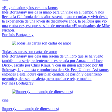
«El graduado» y los veranos largos
Inés Bortagaray nos da la mano para un viaje en el tiempo, y nos
lleva a la California de los años sesenta, para recordar, y vivir desde
la experiencia de una joven de diecinueve años, la película que vio
una y otra vez, esa que se sabe de memoria: «El graduado», de Mike
Nichols.
Por Inés Bortagaray
Todas las cartas son cartas de amor
Inés Bortagaray nos deja una reseña de un libro que se ha vuelto
también una serie, recientemente estrenada por Amazon: «I love
Dick», escrito por Chris Kraus, y con un guion adaptado por Jill
Soloway, la guionista y productora de «Six Feet Under». Asistamos
entonces a esta locura epistolar, cargada de pasión y desenfreno
neurótico, de ese que alerta, pero que hace reír, y mucho.
Por Inés Bortagaray
cine
Stoner (y un manojo de digresiones)