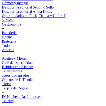
Cómics y mangas
Descubri la editorial Septimo Sello
Descubrí la editorial Alpha Decay
Oportunidades en Puck, Titania y Umbriel
Vinilos
Gastronomía
+
Panadería
Cocina
Pastelería
Todos
Alacena
+
Aceites y Mieles
Café de especialidad
Bebidas con Alcohol
Te en Hebras
Jugos y Prensados
Objetos de la Tienda
Todos
Tarjeta de Regalo
+
IX Noche de las Librerías
Talleres
+