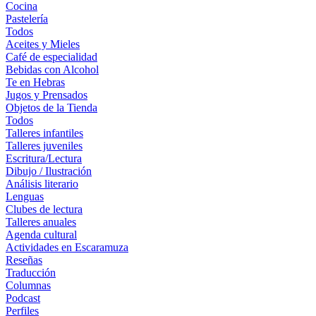
Cocina
Pastelería
Todos
Aceites y Mieles
Café de especialidad
Bebidas con Alcohol
Te en Hebras
Jugos y Prensados
Objetos de la Tienda
Todos
Talleres infantiles
Talleres juveniles
Escritura/Lectura
Dibujo / Ilustración
Análisis literario
Lenguas
Clubes de lectura
Talleres anuales
Agenda cultural
Actividades en Escaramuza
Reseñas
Traducción
Columnas
Podcast
Perfiles