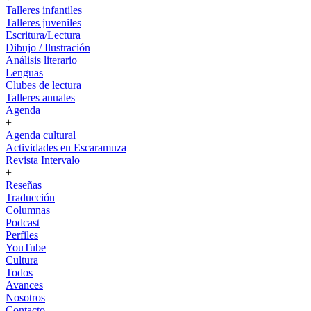
Talleres infantiles
Talleres juveniles
Escritura/Lectura
Dibujo / Ilustración
Análisis literario
Lenguas
Clubes de lectura
Talleres anuales
Agenda
+
Agenda cultural
Actividades en Escaramuza
Revista Intervalo
+
Reseñas
Traducción
Columnas
Podcast
Perfiles
YouTube
Cultura
Todos
Avances
Nosotros
Contacto