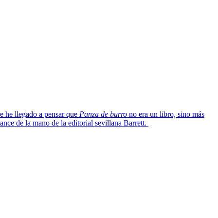
ue he llegado a pensar que
Panza de burro
no era un libro, sino más
ance de la mano de la editorial sevillana Barrett.