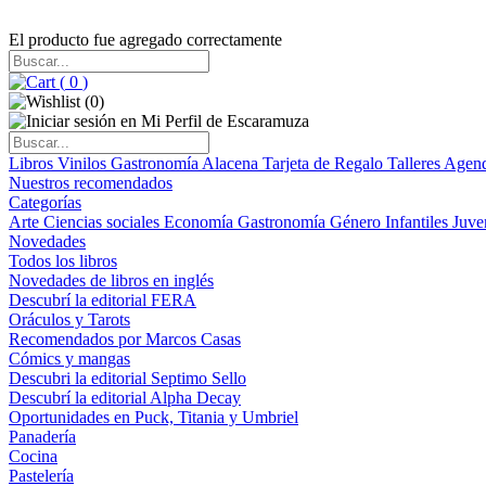
El producto fue agregado correctamente
(
0
)
(
0
)
Libros
Vinilos
Gastronomía
Alacena
Tarjeta de Regalo
Talleres
Agen
Nuestros recomendados
Categorías
Arte
Ciencias sociales
Economía
Gastronomía
Género
Infantiles
Juve
Novedades
Todos los libros
Novedades de libros en inglés
Descubrí la editorial FERA
Oráculos y Tarots
Recomendados por Marcos Casas
Cómics y mangas
Descubri la editorial Septimo Sello
Descubrí la editorial Alpha Decay
Oportunidades en Puck, Titania y Umbriel
Panadería
Cocina
Pastelería