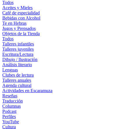
Todos
Aceites y Mieles
Café de especialidad
Bebidas con Alcohol
Te en Hebras
Jugos y Prensados
Objetos de la Tienda
Todos
Talleres infantiles
Talleres juveniles
Escritura/Lectura
Dibujo / Ilustración
Análisis literario
Lenguas
Clubes de lectura
Talleres anuales
Agenda cultural
Actividades en Escaramuza
Reseñas
Traducción
Columnas
Podcast
Perfiles
YouTube
Cultura