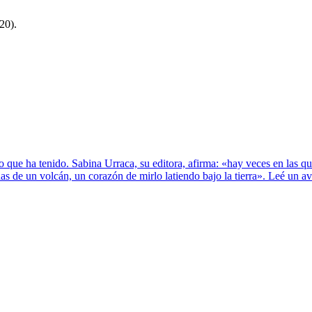
20).
 que ha tenido. Sabina Urraca, su editora, afirma: «hay veces en las q
as de un volcán, un corazón de mirlo latiendo bajo la tierra». Leé un av