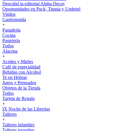
Descubrí la editorial Alpha Decay
Oportunidades en Puck, Titania y Umbriel
Vinilos
Gastronomía
+
Panadería
Cocina
Pastelería
Todos
Alacena
+
Aceites y Mieles
Café de especialidad
Bebidas con Alcohol
Te en Hebras
Jugos y Prensados
Objetos de la Tienda
Todos
Tarjeta de Regalo
+
IX Noche de las Librerías
Talleres
+
Talleres infantiles
Talleres juveniles