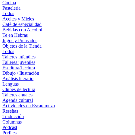
Cocina
Pastelería
Todos
Aceites y Mieles
Café de especialidad
Bebidas con Alcohol
Te en Hebras
Jugos y Prensados
Objetos de la Tienda
Todos
Talleres infantiles
Talleres juveniles
Escritura/Lectura
Dibujo / Ilustración
Análisis literario
Lenguas
Clubes de lectura
Talleres anuales
Agenda cultural
Actividades en Escaramuza
Reseñas
Traducción
Columnas
Podcast
Perfiles