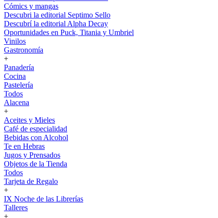
Cómics y mangas
Descubri la editorial Septimo Sello
Descubrí la editorial Alpha Decay
Oportunidades en Puck, Titania y Umbriel
Vinilos
Gastronomía
+
Panadería
Cocina
Pastelería
Todos
Alacena
+
Aceites y Mieles
Café de especialidad
Bebidas con Alcohol
Te en Hebras
Jugos y Prensados
Objetos de la Tienda
Todos
Tarjeta de Regalo
+
IX Noche de las Librerías
Talleres
+