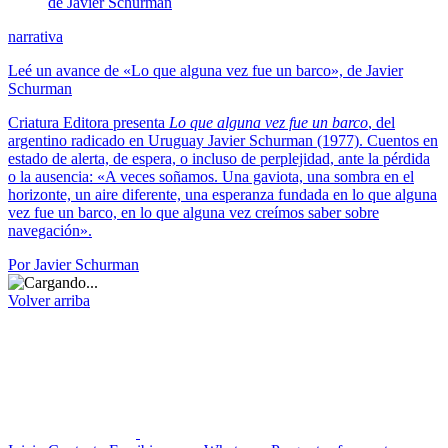
narrativa
Leé un avance de «Lo que alguna vez fue un barco», de Javier
Schurman
Criatura Editora presenta
Lo que alguna vez fue un barco
, del
argentino radicado en Uruguay Javier Schurman (1977). Cuentos en
estado de alerta, de espera, o incluso de perplejidad, ante la pérdida
o la ausencia: «A veces soñamos. Una gaviota, una sombra en el
horizonte, un aire diferente, una esperanza fundada en lo que alguna
vez fue un barco, en lo que alguna vez creímos saber sobre
navegación».
Por Javier Schurman
Volver arriba