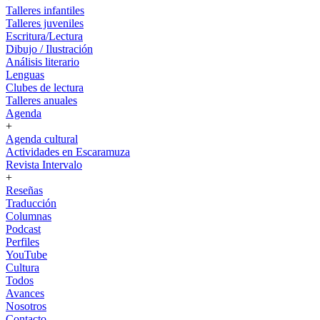
Talleres infantiles
Talleres juveniles
Escritura/Lectura
Dibujo / Ilustración
Análisis literario
Lenguas
Clubes de lectura
Talleres anuales
Agenda
+
Agenda cultural
Actividades en Escaramuza
Revista Intervalo
+
Reseñas
Traducción
Columnas
Podcast
Perfiles
YouTube
Cultura
Todos
Avances
Nosotros
Contacto