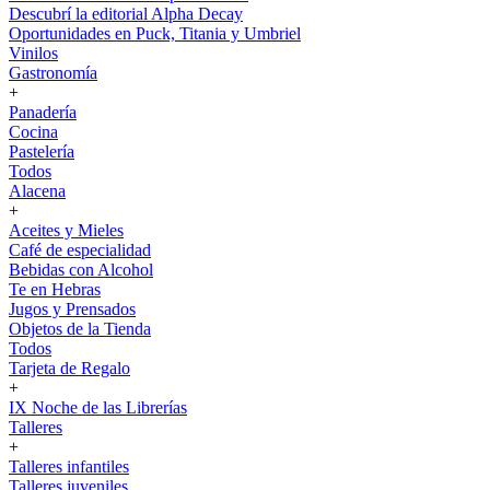
Descubrí la editorial Alpha Decay
Oportunidades en Puck, Titania y Umbriel
Vinilos
Gastronomía
+
Panadería
Cocina
Pastelería
Todos
Alacena
+
Aceites y Mieles
Café de especialidad
Bebidas con Alcohol
Te en Hebras
Jugos y Prensados
Objetos de la Tienda
Todos
Tarjeta de Regalo
+
IX Noche de las Librerías
Talleres
+
Talleres infantiles
Talleres juveniles