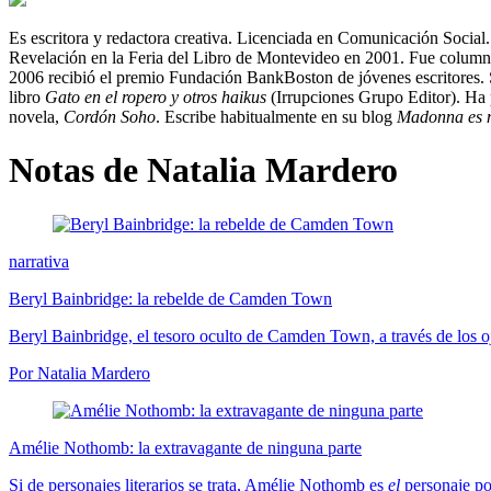
Es escritora y redactora creativa. Licenciada en Comunicación Social.
Revelación en la Feria del Libro de Montevideo en 2001. Fue columni
2006 recibió el premio Fundación BankBoston de jóvenes escritores. 
libro
Gato en el ropero y otros haikus
(Irrupciones Grupo Editor). Ha 
novela,
Cordón Soho
. Escribe habitualmente en su blog
Madonna es 
Notas de Natalia Mardero
narrativa
Beryl Bainbridge: la rebelde de Camden Town
Beryl Bainbridge, el tesoro oculto de Camden Town, a través de los ojo
Por Natalia Mardero
Amélie Nothomb: la extravagante de ninguna parte
Si de personajes literarios se trata, Amélie Nothomb es
el
personaje por