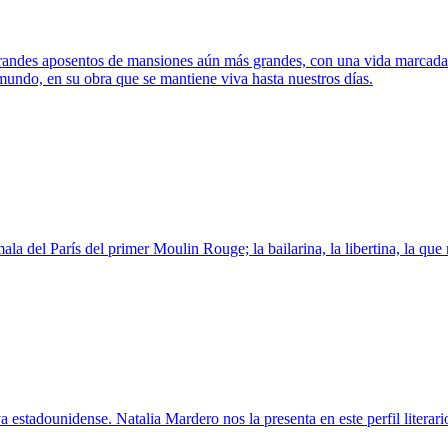
ndes aposentos de mansiones aún más grandes, con una vida marcada por 
 mundo, en su obra que se mantiene viva hasta nuestros días.
la del París del primer Moulin Rouge; la bailarina, la libertina, la que 
estadounidense. Natalia Mardero nos la presenta en este perfil literario