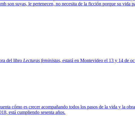
mb son suyas, le pertenecen, no necesita de la ficción porque su vida p
ora del libro
Lecturas feministas
, estará en Montevideo el 13 y 14 de oct
cuenta cómo es crecer acompañando todos los pasos de la vida y la obra 
18, está cumpliendo sesenta años.