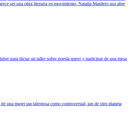
arece ser una obra literaria en movimiento. Natalia Mardero nos abre
ubre para dictar un taller sobre poesía queer y participar de una mesa
de una mujer tan talentosa como controversial, tan de otro planeta