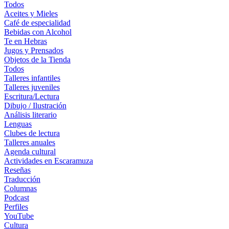
Todos
Aceites y Mieles
Café de especialidad
Bebidas con Alcohol
Te en Hebras
Jugos y Prensados
Objetos de la Tienda
Todos
Talleres infantiles
Talleres juveniles
Escritura/Lectura
Dibujo / Ilustración
Análisis literario
Lenguas
Clubes de lectura
Talleres anuales
Agenda cultural
Actividades en Escaramuza
Reseñas
Traducción
Columnas
Podcast
Perfiles
YouTube
Cultura