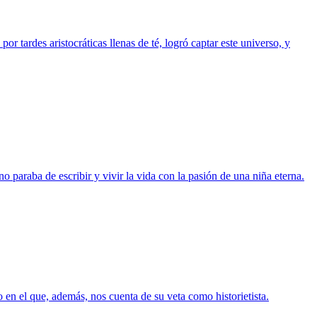
tardes aristocráticas llenas de té, logró captar este universo, y
no paraba de escribir y vivir la vida con la pasión de una niña eterna.
 en el que, además, nos cuenta de su veta como historietista.