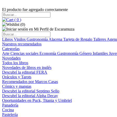
El producto fue agregado correctamente
(
0
)
(
0
)
Libros
Vinilos
Gastronomía
Alacena
Tarjeta de Regalo
Talleres
Agen
Nuestros recomendados
Categorías
Arte
Ciencias sociales
Economía
Gastronomía
Género
Infantiles
Juve
Novedades
Todos los libros
Novedades de libros en inglés
Descubrí la editorial FERA
Oráculos y Tarots
Recomendados por Marcos Casas
Cómics y mangas
Descubri la editorial Septimo Sello
Descubrí la editorial Alpha Decay
Oportunidades en Puck, Titania y Umbriel
Panadería
Cocina
Pastelería