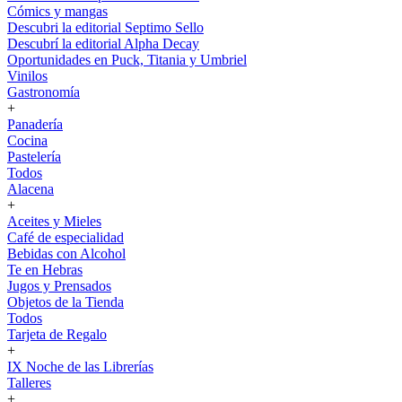
Cómics y mangas
Descubri la editorial Septimo Sello
Descubrí la editorial Alpha Decay
Oportunidades en Puck, Titania y Umbriel
Vinilos
Gastronomía
+
Panadería
Cocina
Pastelería
Todos
Alacena
+
Aceites y Mieles
Café de especialidad
Bebidas con Alcohol
Te en Hebras
Jugos y Prensados
Objetos de la Tienda
Todos
Tarjeta de Regalo
+
IX Noche de las Librerías
Talleres
+