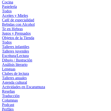
Cocina
Pastelería
Todos
Aceites y Mieles
Café de especialidad
Bebidas con Alcohol
Te en Hebras
Jugos y Prensados
Objetos de la Tienda
Todos
Talleres infantiles
Talleres juveniles
Escritura/Lectura
Dibujo / Ilustración
Análisis literario
Lenguas
Clubes de lectura
Talleres anuales
Agenda cultural
Actividades en Escaramuza
Reseñas
Traducción
Columnas
Podcast
Perfiles