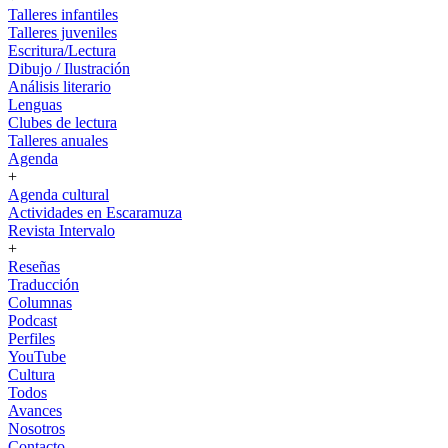
Talleres infantiles
Talleres juveniles
Escritura/Lectura
Dibujo / Ilustración
Análisis literario
Lenguas
Clubes de lectura
Talleres anuales
Agenda
+
Agenda cultural
Actividades en Escaramuza
Revista Intervalo
+
Reseñas
Traducción
Columnas
Podcast
Perfiles
YouTube
Cultura
Todos
Avances
Nosotros
Contacto