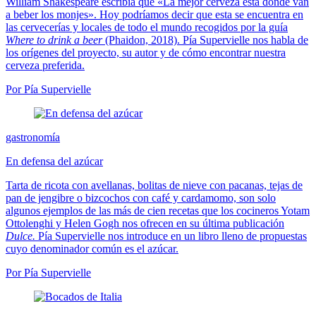
William Shakespeare escribía que «La mejor cerveza está donde van
a beber los monjes». Hoy podríamos decir que esta se encuentra en
las cervecerías y locales de todo el mundo recogidos por la guía
Where to drink a beer
(Phaidon, 2018). Pía Supervielle nos habla de
los orígenes del proyecto, su autor y de cómo encontrar nuestra
cerveza preferida.
Por Pía Supervielle
gastronomía
En defensa del azúcar
Tarta de ricota con avellanas, bolitas de nieve con pacanas, tejas de
pan de jengibre o bizcochos con café y cardamomo, son solo
algunos ejemplos de las más de cien recetas que los cocineros Yotam
Ottolenghi y Helen Gogh nos ofrecen en su última publicación
Dulce.
Pía Supervielle nos introduce en un libro lleno de propuestas
cuyo denominador común es el azúcar.
Por Pía Supervielle