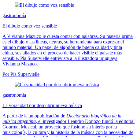
gastronomía
El dibujo como voz sensible
A Vivianna Mazuco le cuesta contar con palabras. Su materia prima
es el dibujo y las líneas, negras, su herramienta para expresar el
mundo material. Un papel de algodón de buena calidad y tinta
china, sus aliados en el proceso de hacer visible el paisaje más
sensible. Pía Supervielle entrevista a la ilustradora uruguaya
Vivianna Mazuco.
Por Pía Supervielle
gastronomía
La voracidad por descubrir nueva música
A partir de la autopublicación de
Diccionario biográfico de la
música argentina
, el investigador Leandro Donozo fundó la editorial
Gourmet Musical, un proyecto que fusionó su interés por la
musicología, la cultura y la historia de la música con la necesidad de