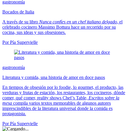
gastronomía
Bocados de Italia
A través de su libro
Nunca confíes en un chef italiano delgado
, el
celebrado cocinero Massimo Bottura hace un recorrido por su
cocina, sus ideas y sus obsesiones.
Por Pía Supervielle
gastronomía
Literatura y comida, una historia de amor en doce pasos
En tiempos de obsesión por lo foodie, lo gourmet, el producto, las
verduras y frutas de estación, los restaurantes, los cocineros, dónde
comer, qué comer, reality shows Chef’s Table,
Escritos sobre la
mesa
compila varios textos memorables de algunos autores
imprescindibles de la literatura universal donde la comida es
protagonista.
Por Pía Supervielle