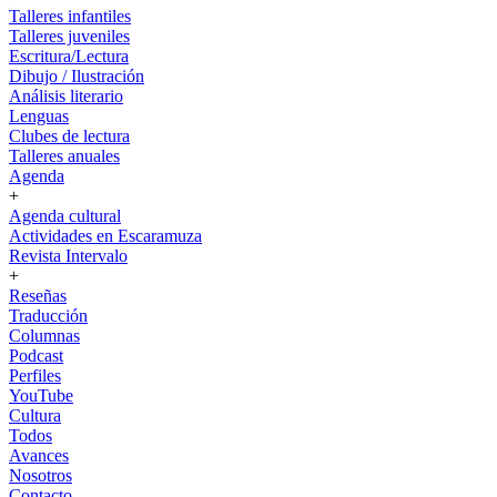
Talleres infantiles
Talleres juveniles
Escritura/Lectura
Dibujo / Ilustración
Análisis literario
Lenguas
Clubes de lectura
Talleres anuales
Agenda
+
Agenda cultural
Actividades en Escaramuza
Revista Intervalo
+
Reseñas
Traducción
Columnas
Podcast
Perfiles
YouTube
Cultura
Todos
Avances
Nosotros
Contacto