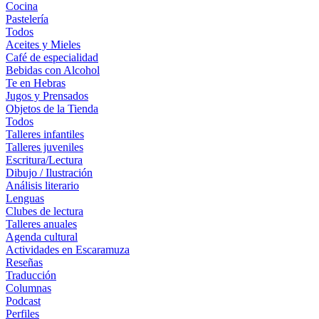
Cocina
Pastelería
Todos
Aceites y Mieles
Café de especialidad
Bebidas con Alcohol
Te en Hebras
Jugos y Prensados
Objetos de la Tienda
Todos
Talleres infantiles
Talleres juveniles
Escritura/Lectura
Dibujo / Ilustración
Análisis literario
Lenguas
Clubes de lectura
Talleres anuales
Agenda cultural
Actividades en Escaramuza
Reseñas
Traducción
Columnas
Podcast
Perfiles