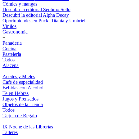
Cómics y mangas
Descubri la editorial Septimo Sello
Descubrí la editorial Alpha Decay
Oportunidades en Puck, Titania y Umbriel
Vinilos
Gastronomía
+
Panadería
Cocina
Pastelería
Todos
Alacena
+
Aceites y Mieles
Café de especialidad
Bebidas con Alcohol
Te en Hebras
Jugos y Prensados
Objetos de la Tienda
Todos
Tarjeta de Regalo
+
IX Noche de las Librerías
Talleres
+