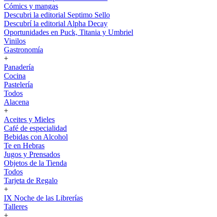
Cómics y mangas
Descubri la editorial Septimo Sello
Descubrí la editorial Alpha Decay
Oportunidades en Puck, Titania y Umbriel
Vinilos
Gastronomía
+
Panadería
Cocina
Pastelería
Todos
Alacena
+
Aceites y Mieles
Café de especialidad
Bebidas con Alcohol
Te en Hebras
Jugos y Prensados
Objetos de la Tienda
Todos
Tarjeta de Regalo
+
IX Noche de las Librerías
Talleres
+