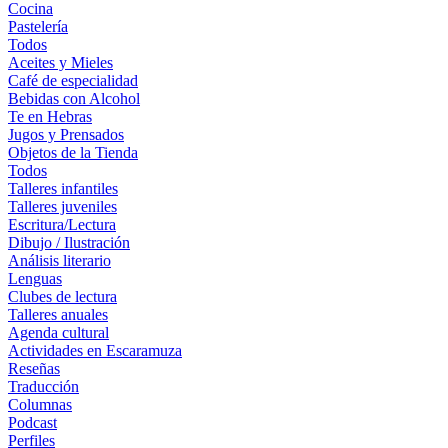
Cocina
Pastelería
Todos
Aceites y Mieles
Café de especialidad
Bebidas con Alcohol
Te en Hebras
Jugos y Prensados
Objetos de la Tienda
Todos
Talleres infantiles
Talleres juveniles
Escritura/Lectura
Dibujo / Ilustración
Análisis literario
Lenguas
Clubes de lectura
Talleres anuales
Agenda cultural
Actividades en Escaramuza
Reseñas
Traducción
Columnas
Podcast
Perfiles