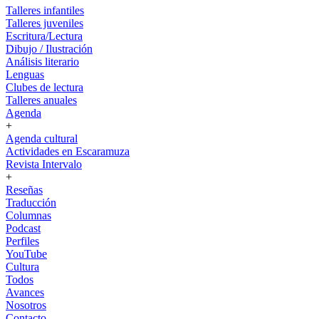
Talleres infantiles
Talleres juveniles
Escritura/Lectura
Dibujo / Ilustración
Análisis literario
Lenguas
Clubes de lectura
Talleres anuales
Agenda
+
Agenda cultural
Actividades en Escaramuza
Revista Intervalo
+
Reseñas
Traducción
Columnas
Podcast
Perfiles
YouTube
Cultura
Todos
Avances
Nosotros
Contacto