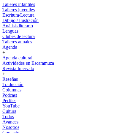
Talleres infantiles
Talleres juveniles
Escritura/Lectura
Dibujo / Ilustración
Análisis literario
Lenguas
Clubes de lectura
Talleres anuales
Agenda
+
Agenda cultural
Actividades en Escaramuza
Revista Intervalo
+
Reseñas
Traducción
Columnas
Podcast
Perfiles
YouTube
Cultura
Todos
Avances
Nosotros
Contacto