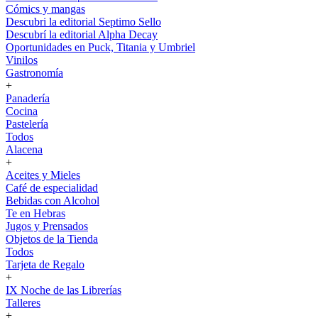
Cómics y mangas
Descubri la editorial Septimo Sello
Descubrí la editorial Alpha Decay
Oportunidades en Puck, Titania y Umbriel
Vinilos
Gastronomía
+
Panadería
Cocina
Pastelería
Todos
Alacena
+
Aceites y Mieles
Café de especialidad
Bebidas con Alcohol
Te en Hebras
Jugos y Prensados
Objetos de la Tienda
Todos
Tarjeta de Regalo
+
IX Noche de las Librerías
Talleres
+