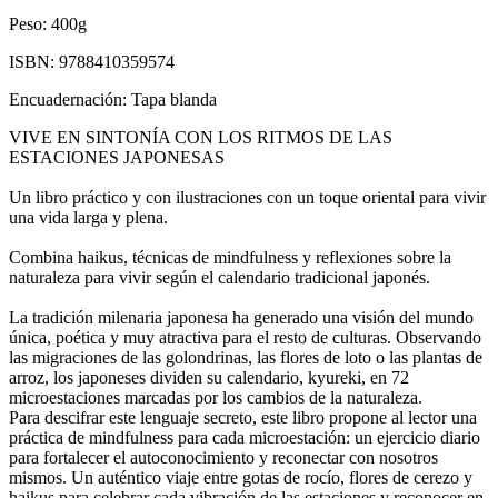
Peso:
400g
ISBN:
9788410359574
Encuadernación:
Tapa blanda
VIVE EN SINTONÍA CON LOS RITMOS DE LAS
ESTACIONES JAPONESAS
Un libro práctico y con ilustraciones con un toque oriental para vivir
una vida larga y plena.
Combina haikus, técnicas de mindfulness y reflexiones sobre la
naturaleza para vivir según el calendario tradicional japonés.
La tradición milenaria japonesa ha generado una visión del mundo
única, poética y muy atractiva para el resto de culturas. Observando
las migraciones de las golondrinas, las flores de loto o las plantas de
arroz, los japoneses dividen su calendario, kyureki, en 72
microestaciones marcadas por los cambios de la naturaleza.
Para descifrar este lenguaje secreto, este libro propone al lector una
práctica de mindfulness para cada microestación: un ejercicio diario
para fortalecer el autoconocimiento y reconectar con nosotros
mismos. Un auténtico viaje entre gotas de rocío, flores de cerezo y
haikus para celebrar cada vibración de las estaciones y reconocer en