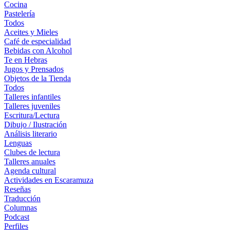
Cocina
Pastelería
Todos
Aceites y Mieles
Café de especialidad
Bebidas con Alcohol
Te en Hebras
Jugos y Prensados
Objetos de la Tienda
Todos
Talleres infantiles
Talleres juveniles
Escritura/Lectura
Dibujo / Ilustración
Análisis literario
Lenguas
Clubes de lectura
Talleres anuales
Agenda cultural
Actividades en Escaramuza
Reseñas
Traducción
Columnas
Podcast
Perfiles