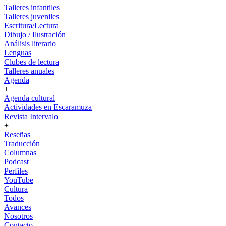
Talleres infantiles
Talleres juveniles
Escritura/Lectura
Dibujo / Ilustración
Análisis literario
Lenguas
Clubes de lectura
Talleres anuales
Agenda
+
Agenda cultural
Actividades en Escaramuza
Revista Intervalo
+
Reseñas
Traducción
Columnas
Podcast
Perfiles
YouTube
Cultura
Todos
Avances
Nosotros
Contacto