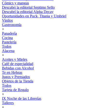
Cómics y mangas
Descubri la editorial Septimo Sello
Descubrí la editorial Alpha Decay
Oportunidades en Puck, Titania y Umbriel
Vinilos
Gastronomía
+
Panadería
Cocina
Pastelería
Todos
Alacena
+
Aceites y Mieles
Café de especialidad
Bebidas con Alcohol
Te en Hebras
Jugos y Prensados
Objetos de la Tienda
Todos
Tarjeta de Regalo
+
IX Noche de las Librerías
Talleres
+