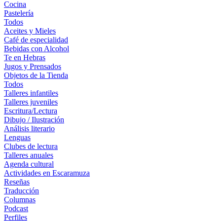
Cocina
Pastelería
Todos
Aceites y Mieles
Café de especialidad
Bebidas con Alcohol
Te en Hebras
Jugos y Prensados
Objetos de la Tienda
Todos
Talleres infantiles
Talleres juveniles
Escritura/Lectura
Dibujo / Ilustración
Análisis literario
Lenguas
Clubes de lectura
Talleres anuales
Agenda cultural
Actividades en Escaramuza
Reseñas
Traducción
Columnas
Podcast
Perfiles