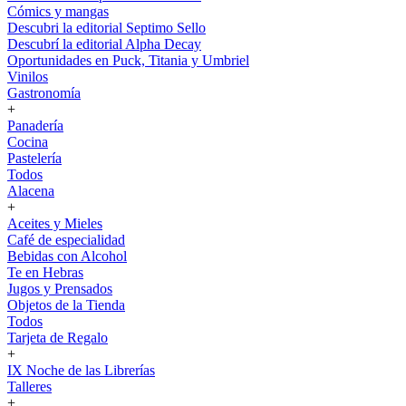
Cómics y mangas
Descubri la editorial Septimo Sello
Descubrí la editorial Alpha Decay
Oportunidades en Puck, Titania y Umbriel
Vinilos
Gastronomía
+
Panadería
Cocina
Pastelería
Todos
Alacena
+
Aceites y Mieles
Café de especialidad
Bebidas con Alcohol
Te en Hebras
Jugos y Prensados
Objetos de la Tienda
Todos
Tarjeta de Regalo
+
IX Noche de las Librerías
Talleres
+