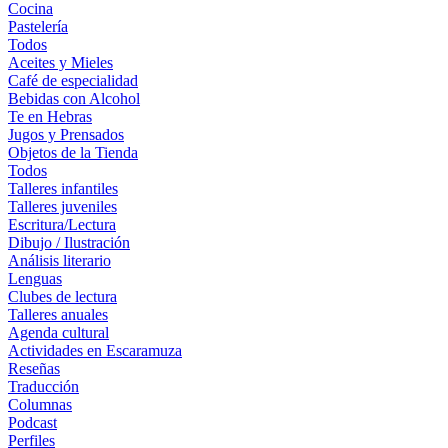
Cocina
Pastelería
Todos
Aceites y Mieles
Café de especialidad
Bebidas con Alcohol
Te en Hebras
Jugos y Prensados
Objetos de la Tienda
Todos
Talleres infantiles
Talleres juveniles
Escritura/Lectura
Dibujo / Ilustración
Análisis literario
Lenguas
Clubes de lectura
Talleres anuales
Agenda cultural
Actividades en Escaramuza
Reseñas
Traducción
Columnas
Podcast
Perfiles