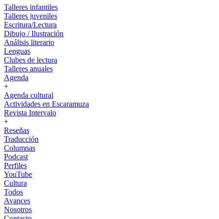
Talleres infantiles
Talleres juveniles
Escritura/Lectura
Dibujo / Ilustración
Análisis literario
Lenguas
Clubes de lectura
Talleres anuales
Agenda
+
Agenda cultural
Actividades en Escaramuza
Revista Intervalo
+
Reseñas
Traducción
Columnas
Podcast
Perfiles
YouTube
Cultura
Todos
Avances
Nosotros
Contacto