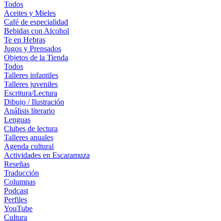
Todos
Aceites y Mieles
Café de especialidad
Bebidas con Alcohol
Te en Hebras
Jugos y Prensados
Objetos de la Tienda
Todos
Talleres infantiles
Talleres juveniles
Escritura/Lectura
Dibujo / Ilustración
Análisis literario
Lenguas
Clubes de lectura
Talleres anuales
Agenda cultural
Actividades en Escaramuza
Reseñas
Traducción
Columnas
Podcast
Perfiles
YouTube
Cultura