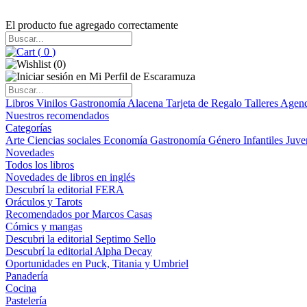
El producto fue agregado correctamente
(
0
)
(
0
)
Libros
Vinilos
Gastronomía
Alacena
Tarjeta de Regalo
Talleres
Agen
Nuestros recomendados
Categorías
Arte
Ciencias sociales
Economía
Gastronomía
Género
Infantiles
Juve
Novedades
Todos los libros
Novedades de libros en inglés
Descubrí la editorial FERA
Oráculos y Tarots
Recomendados por Marcos Casas
Cómics y mangas
Descubri la editorial Septimo Sello
Descubrí la editorial Alpha Decay
Oportunidades en Puck, Titania y Umbriel
Panadería
Cocina
Pastelería