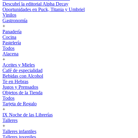
Descubrí la editorial Alpha Decay
Oportunidades en Puck, Titania y Umbriel
Vinilos
Gastronomía
+
Panadería
Cocina
Pastelería
Todos
Alacena
+
Aceites y Mieles
Café de especialidad
Bebidas con Alcohol
Te en Hebras
Jugos y Prensados
Objetos de la Tienda
Todos
Tarjeta de Regalo
+
IX Noche de las Librerías
Talleres
+
Talleres infantiles
Talleres juveniles