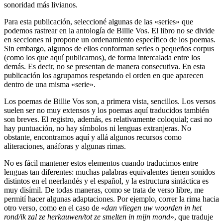
sonoridad más livianos.
Para esta publicación, seleccioné algunas de las «series» que
podemos rastrear en la antología de Billie Vos. El libro no se divide
en secciones ni propone un ordenamiento específico de los poemas.
Sin embargo, algunos de ellos conforman series o pequeños corpus
(como los que aquí publicamos), de forma intercalada entre los
demás. Es decir, no se presentan de manera consecutiva. En esta
publicación los agrupamos respetando el orden en que aparecen
dentro de una misma «serie».
Los poemas de Billie Vos son, a primera vista, sencillos. Los versos
suelen ser no muy extensos y los poemas aquí traducidos también
son breves. El registro, además, es relativamente coloquial; casi no
hay puntuación, no hay símbolos ni lenguas extranjeras. No
obstante, encontramos aquí y allá algunos recursos como
aliteraciones, anáforas y algunas rimas.
No es fácil mantener estos elementos cuando traducimos entre
lenguas tan diferentes: muchas palabras equivalentes tienen sonidos
distintos en el neerlandés y el español, y la estructura sintáctica es
muy disímil. De todas maneras, como se trata de verso libre, me
permití hacer algunas adaptaciones. Por ejemplo, correr la rima hacia
otro verso, como en el caso de «
dan vliegen uw woorden in het
rond/ik zal ze herkauwen/tot ze smelten in mijn mond
», que traduje