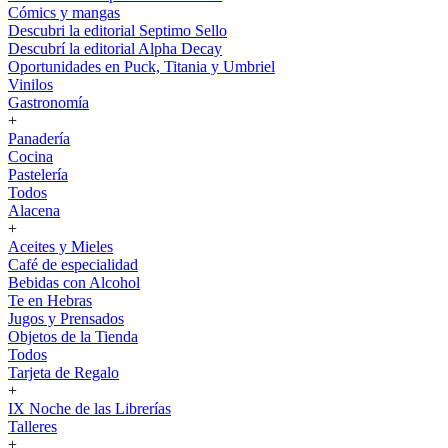
Cómics y mangas
Descubri la editorial Septimo Sello
Descubrí la editorial Alpha Decay
Oportunidades en Puck, Titania y Umbriel
Vinilos
Gastronomía
+
Panadería
Cocina
Pastelería
Todos
Alacena
+
Aceites y Mieles
Café de especialidad
Bebidas con Alcohol
Te en Hebras
Jugos y Prensados
Objetos de la Tienda
Todos
Tarjeta de Regalo
+
IX Noche de las Librerías
Talleres
+