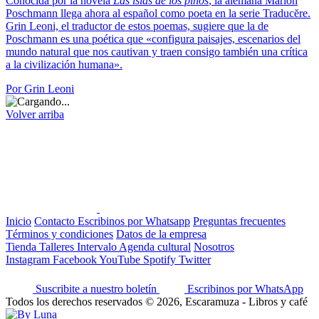
Conocida por la novela
Las islas de los pinos
, la alemana Marion
Poschmann llega ahora al español como poeta en la serie Traducĕre.
Grin Leoni, el traductor de estos poemas, sugiere que la de
Poschmann es una poética que «configura paisajes, escenarios del
mundo natural que nos cautivan y traen consigo también una crítica
a la civilización humana».
Por Grin Leoni
Volver arriba
Inicio
Contacto
Escribinos por Whatsapp
Preguntas frecuentes
Términos y condiciones
Datos de la empresa
Tienda
Talleres
Intervalo
Agenda cultural
Nosotros
Instagram
Facebook
YouTube
Spotify
Twitter
Suscribite a nuestro boletín
Escribinos por WhatsApp
Todos los derechos reservados © 2026, Escaramuza - Libros y café