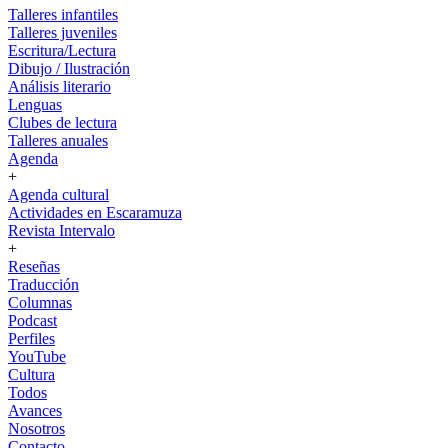
Talleres infantiles
Talleres juveniles
Escritura/Lectura
Dibujo / Ilustración
Análisis literario
Lenguas
Clubes de lectura
Talleres anuales
Agenda
+
Agenda cultural
Actividades en Escaramuza
Revista Intervalo
+
Reseñas
Traducción
Columnas
Podcast
Perfiles
YouTube
Cultura
Todos
Avances
Nosotros
Contacto