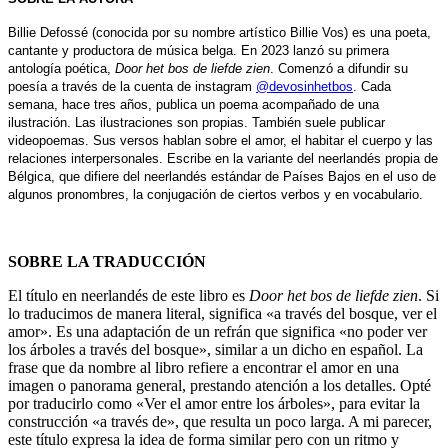
Billie Defossé (conocida por su nombre artístico Billie Vos) es una poeta,
cantante y productora de música belga. En 2023 lanzó su primera
antología poética,
Door het bos de liefde zien
. Comenzó a difundir su
poesía a través de la cuenta de instagram
@devosinhetbos
. Cada
semana, hace tres años, publica un poema acompañado de una
ilustración. Las ilustraciones son propias. También suele publicar
videopoemas. Sus versos hablan sobre el amor, el habitar el cuerpo y las
relaciones interpersonales. Escribe en la variante del neerlandés propia de
Bélgica, que difiere del neerlandés estándar de Países Bajos en el uso de
algunos pronombres, la conjugación de ciertos verbos y en vocabulario.
SOBRE LA TRADUCCIÓN
El título en neerlandés de este libro es
Door het bos de liefde zien
. Si
lo traducimos de manera literal, significa «a través del bosque, ver el
amor». Es una adaptación de un refrán que significa «no poder ver
los árboles a través del bosque», similar a un dicho en español. La
frase que da nombre al libro refiere a encontrar el amor en una
imagen o panorama general, prestando atención a los detalles. Opté
por traducirlo como «Ver el amor entre los árboles», para evitar la
construcción «a través de», que resulta un poco larga. A mi parecer,
este título expresa la idea de forma similar pero con un ritmo y