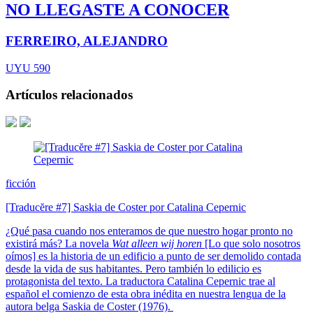
NO LLEGASTE A CONOCER
FERREIRO, ALEJANDRO
UYU 590
Artículos relacionados
ficción
[Traducĕre #7] Saskia de Coster por Catalina Cepernic
¿Qué pasa cuando nos enteramos de que nuestro hogar pronto no
existirá más? La novela
Wat alleen wij horen
[Lo que solo nosotros
oímos] es la historia de un edificio a punto de ser demolido contada
desde la vida de sus habitantes. Pero también lo edilicio es
protagonista del texto. La traductora Catalina Cepernic trae al
español el comienzo de esta obra inédita en nuestra lengua de la
autora belga Saskia de Coster (1976).