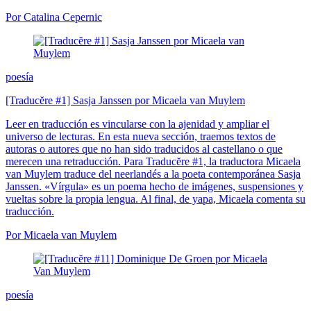
Por Catalina Cepernic
poesía
[Traducĕre #1] Sasja Janssen por Micaela van Muylem
Leer en traducción es vincularse con la ajenidad y ampliar el
universo de lecturas. En esta nueva sección, traemos textos de
autoras o autores que no han sido traducidos al castellano o que
merecen una retraducción. Para Traducĕre #1, la traductora Micaela
van Muylem traduce del neerlandés a la poeta contemporánea Sasja
Janssen. «Vírgula» es un poema hecho de imágenes, suspensiones y
vueltas sobre la propia lengua. Al final, de yapa, Micaela comenta su
traducción.
Por Micaela van Muylem
poesía