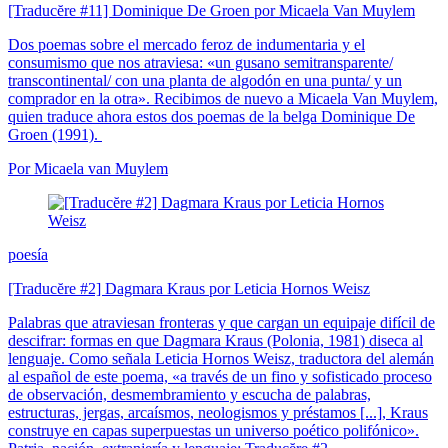
[Traducĕre #11] Dominique De Groen por Micaela Van Muylem
Dos poemas sobre el mercado feroz de indumentaria y el
consumismo que nos atraviesa: «un gusano semitransparente/
transcontinental/ con una planta de algodón en una punta/ y un
comprador en la otra». Recibimos de nuevo a Micaela Van Muylem,
quien traduce ahora estos dos poemas de la belga Dominique De
Groen (1991).
Por Micaela van Muylem
poesía
[Traducĕre #2] Dagmara Kraus por Leticia Hornos Weisz
Palabras que atraviesan fronteras y que cargan un equipaje difícil de
descifrar: formas en que Dagmara Kraus (Polonia, 1981) diseca al
lenguaje. Como señala Leticia Hornos Weisz, traductora del alemán
al español de este poema, «a través de un fino y sofisticado proceso
de observación, desmembramiento y escucha de palabras,
estructuras, jergas, arcaísmos, neologismos y préstamos [...], Kraus
construye en capas superpuestas un universo poético polifónico».