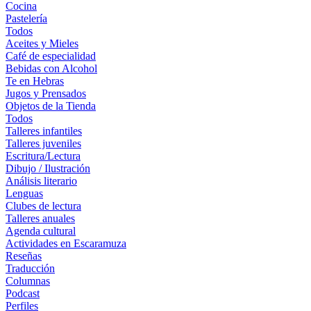
Cocina
Pastelería
Todos
Aceites y Mieles
Café de especialidad
Bebidas con Alcohol
Te en Hebras
Jugos y Prensados
Objetos de la Tienda
Todos
Talleres infantiles
Talleres juveniles
Escritura/Lectura
Dibujo / Ilustración
Análisis literario
Lenguas
Clubes de lectura
Talleres anuales
Agenda cultural
Actividades en Escaramuza
Reseñas
Traducción
Columnas
Podcast
Perfiles