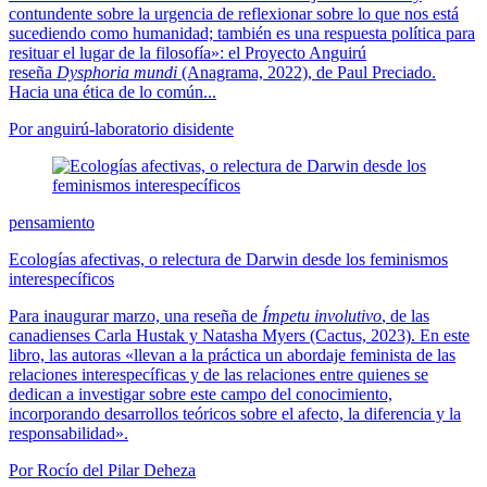
contundente sobre la urgencia de reflexionar sobre lo que nos está
sucediendo como humanidad; también es una respuesta política para
resituar el lugar de la filosofía»: el Proyecto Anguirú
reseña
Dysphoria mundi
(Anagrama, 2022), de Paul Preciado.
Hacia una ética de lo común...
Por anguirú-laboratorio disidente
pensamiento
Ecologías afectivas, o relectura de Darwin desde los feminismos
interespecíficos
Para inaugurar marzo, una reseña de
Ímpetu involutivo
, de las
canadienses Carla Hustak y Natasha Myers (Cactus, 2023). En este
libro, las autoras «llevan a la práctica un abordaje feminista de las
relaciones interespecíficas y de las relaciones entre quienes se
dedican a investigar sobre este campo del conocimiento,
incorporando desarrollos teóricos sobre el afecto, la diferencia y la
responsabilidad».
Por Rocío del Pilar Deheza