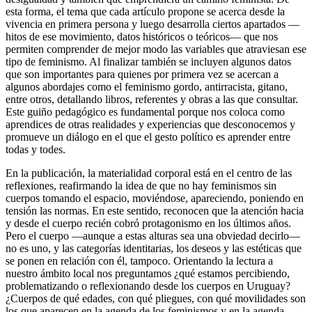
esta forma, el tema que cada artículo propone se acerca desde la
vivencia en primera persona y luego desarrolla ciertos apartados —
hitos de ese movimiento, datos históricos o teóricos— que nos
permiten comprender de mejor modo las variables que atraviesan ese
tipo de feminismo. Al finalizar también se incluyen algunos datos
que son importantes para quienes por primera vez se acercan a
algunos abordajes como el feminismo gordo, antirracista, gitano,
entre otros, detallando libros, referentes y obras a las que consultar.
Este guiño pedagógico es fundamental porque nos coloca como
aprendices de otras realidades y experiencias que desconocemos y
promueve un diálogo en el que el gesto político es aprender entre
todas y todes.
En la publicación, la materialidad corporal está en el centro de las
reflexiones, reafirmando la idea de que no hay feminismos sin
cuerpos tomando el espacio, moviéndose, apareciendo, poniendo en
tensión las normas. En este sentido, reconocen que la atención hacia
y desde el cuerpo recién cobró protagonismo en los últimos años.
Pero el cuerpo —aunque a estas alturas sea una obviedad decirlo—
no es uno, y las categorías identitarias, los deseos y las estéticas que
se ponen en relación con él, tampoco. Orientando la lectura a
nuestro ámbito local nos preguntamos ¿qué estamos percibiendo,
problematizando o reflexionando desde los cuerpos en Uruguay?
¿Cuerpos de qué edades, con qué pliegues, con qué movilidades son
los que aparecen en la agenda de los feminismos y en la agenda