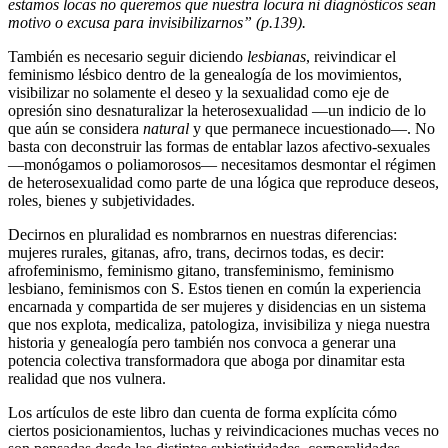
estamos locas no queremos que nuestra locura ni diagnósticos sean
motivo o excusa para invisibilizarnos” (p.139).
También es necesario seguir diciendo
lesbianas
, reivindicar el
feminismo lésbico dentro de la genealogía de los movimientos,
visibilizar no solamente el deseo y la sexualidad como eje de
opresión sino desnaturalizar la heterosexualidad —un indicio de lo
que aún se considera
natural
y que permanece incuestionado—. No
basta con deconstruir las formas de entablar lazos afectivo-sexuales
—monógamos o poliamorosos— necesitamos desmontar el régimen
de heterosexualidad como parte de una lógica que reproduce deseos,
roles, bienes y subjetividades.
Decirnos en pluralidad es nombrarnos en nuestras diferencias:
mujeres rurales, gitanas, afro, trans, decirnos todas, es decir:
afrofeminismo, feminismo gitano, transfeminismo, feminismo
lesbiano, feminismos con S. Estos tienen en común la experiencia
encarnada y compartida de ser mujeres y disidencias en un sistema
que nos explota, medicaliza, patologiza, invisibiliza y niega nuestra
historia y genealogía pero también nos convoca a generar una
potencia colectiva transformadora que aboga por dinamitar esta
realidad que nos vulnera.
Los artículos de este libro dan cuenta de forma explícita cómo
ciertos posicionamientos, luchas y reivindicaciones muchas veces no