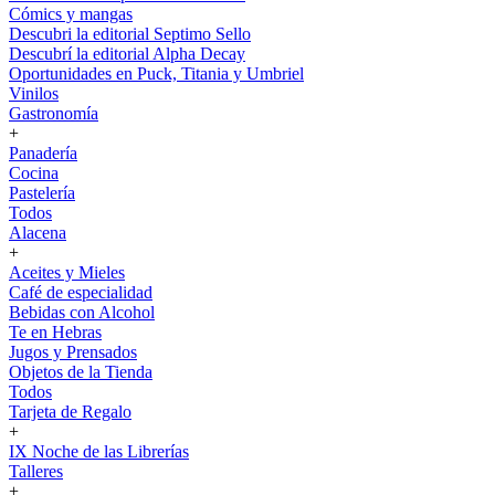
Cómics y mangas
Descubri la editorial Septimo Sello
Descubrí la editorial Alpha Decay
Oportunidades en Puck, Titania y Umbriel
Vinilos
Gastronomía
+
Panadería
Cocina
Pastelería
Todos
Alacena
+
Aceites y Mieles
Café de especialidad
Bebidas con Alcohol
Te en Hebras
Jugos y Prensados
Objetos de la Tienda
Todos
Tarjeta de Regalo
+
IX Noche de las Librerías
Talleres
+