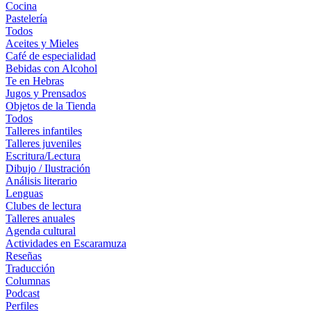
Cocina
Pastelería
Todos
Aceites y Mieles
Café de especialidad
Bebidas con Alcohol
Te en Hebras
Jugos y Prensados
Objetos de la Tienda
Todos
Talleres infantiles
Talleres juveniles
Escritura/Lectura
Dibujo / Ilustración
Análisis literario
Lenguas
Clubes de lectura
Talleres anuales
Agenda cultural
Actividades en Escaramuza
Reseñas
Traducción
Columnas
Podcast
Perfiles