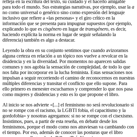
refleja en la escritura del texto, su cuidado y el hacerlo amigable
para todo el mundo. Sus estrategias narrativas, por ejemplo, usar la
a
no como universal o genérico sino como expresión del lenguaje
inclusivo que refiere a «las personas» y el giro crítico en la
información que se presenta para impugnar supuestos (por ejemplo,
explicando lo que es
cisgénero
en lugar de
transgénero
, es decir,
haciendo explícita la norma en lugar de seguir señalando la
diferencia) también es algo a destacar.
Leyendo la obra en su conjunto sentimos que cuando avizoramos
alguna certeza en relación a un tópico nos vuelve a revolcar en la
disidencia y en la diversidad. Por momentos no aparecen salidas
comunes y nos agobia la sensación de complejidad, de todo lo que
nos falta por incorporar en la lucha feminista. Estas sensaciones nos
impulsan a seguir recorriendo el camino de reconocernos en nuestras
múltiples diferencias y transitar el conflicto que ello supone. Para
ello primero es menester escucharnos y comprender lo que nos pasa
como mujeres y disidencias y esto es lo que propone el libro.
Al inicio se nos advierte «[...] el feminismo no será revolucionario si
no se rompe con el racismo, la LGBTI fobia, el capacitismo y la
gordofobia» y nosotras agregamos: si no se rompe con el cisexismo.
Insistimos, pues, a partir de esta reseña, en debatir desde los
feminismos, porque el modo como nos atraviesan va cambiando con
el tiempo. Por eso, además de conocer las posturas que el libro