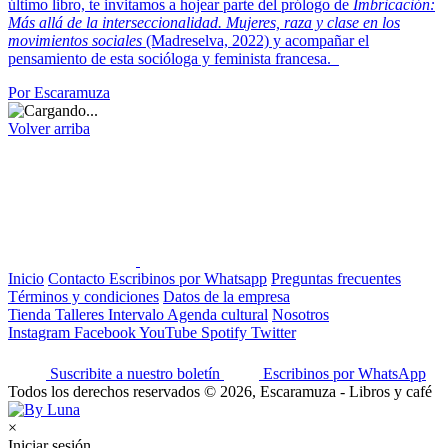
último libro, te invitamos a hojear parte del prólogo de
Imbricación:
Más allá de la interseccionalidad. Mujeres, raza y clase en los
movimientos sociales
(Madreselva, 2022) y acompañar el
pensamiento de esta socióloga y feminista francesa.
Por Escaramuza
Volver arriba
Inicio
Contacto
Escribinos por Whatsapp
Preguntas frecuentes
Términos y condiciones
Datos de la empresa
Tienda
Talleres
Intervalo
Agenda cultural
Nosotros
Instagram
Facebook
YouTube
Spotify
Twitter
Suscribite a nuestro boletín
Escribinos por WhatsApp
Todos los derechos reservados © 2026, Escaramuza - Libros y café
×
Iniciar sesión