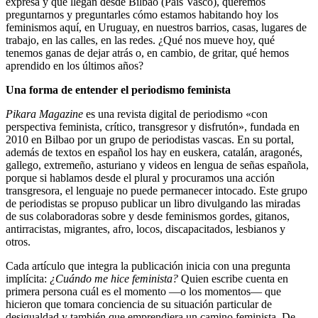
expresa y que llegan desde Bilbao (País Vasco), queremos
preguntarnos y preguntarles cómo estamos habitando hoy los
feminismos aquí, en Uruguay, en nuestros barrios, casas, lugares de
trabajo, en las calles, en las redes. ¿Qué nos mueve hoy, qué
tenemos ganas de dejar atrás o, en cambio, de gritar, qué hemos
aprendido en los últimos años?
Una forma de entender el periodismo feminista
Pikara Magazine
es una revista digital de periodismo «con
perspectiva feminista, crítico, transgresor y disfrutón», fundada en
2010 en Bilbao por un grupo de periodistas vascas. En su portal,
además de textos en español los hay en euskera, catalán, aragonés,
gallego, extremeño, asturiano y videos en lengua de señas española,
porque si hablamos desde el plural y procuramos una acción
transgresora, el lenguaje no puede permanecer intocado. Este grupo
de periodistas se propuso publicar un libro divulgando las miradas
de sus colaboradoras sobre y desde feminismos gordes, gitanos,
antirracistas, migrantes, afro, locos, discapacitados, lesbianos y
otros.
Cada artículo que integra la publicación inicia con una pregunta
implícita:
¿Cuándo me hice feminista?
Quien escribe cuenta en
primera persona cuál es el momento —o los momentos— que
hicieron que tomara conciencia de su situación particular de
desigualdad y también que emprendiera un camino feminista. De