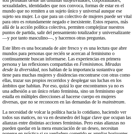
son pensadas desde las distintas subjetividades, corporalidades,
sexualidades, identidades que nos convoca, formas de estar en el
mundo que no remiten a un sujeto único y universal aunque ese
sujeto sea mujer. Lo que para un colectivo de mujeres puede ser vital
para otro es rotundamente negado e inexistente. Estos reparos, más
allá de la acción política colectiva, permiten complejizar nuestros
puntos de partida, salir del pensamiento totalizador y universalizante
—y por tanto masculino—, y hacernos otras preguntas.
Este libro es una bocanada de aire fresco y es una lectura que abre
mundos para personas que recién se acercan al feminismo o
continuamente buscan informarse. Las experiencias en primera
persona y las reflexiones compartidas en
Feminismos. Miradas
desde la diversidad,
nos hablan de la importancia sustantiva que
tiene para muchas mujeres y disidencias encontrarse con otras como
ellas, trazar sus propios recorridos y desplegar sus luchas en los
ámbitos que habitan. Por eso, quizá lo que encontramos ya no es
una adhesión a un único relato feminista, sino un feminismo que
estalla en múltiples direcciones al hacerse cuerpo en mujeres
diversas, que no se reconocen en las demandas de lo
mainstream
.
La necesidad de volcar la política hacia lo cotidiano, haciendo ver
todos sus matices, no va en desmedro del lugar clave que ocupan las
alianzas entre distintas acciones feministas. Pero estas alianzas no
pueden quedar en la mera enunciación de un deseo, necesitan
ponerse en práctica si su verdadero cometido es ampliar horizontes.