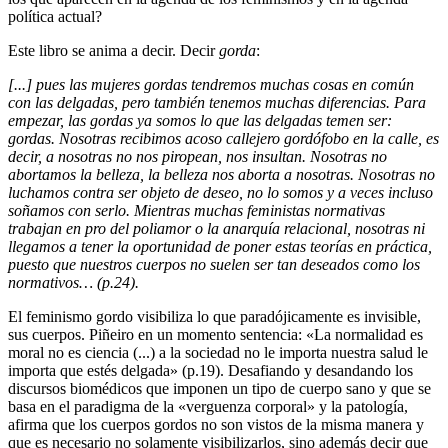
política actual?
Este libro se anima a decir. Decir
gorda
:
[...] pues las mujeres gordas tendremos muchas cosas en común
con las delgadas, pero también tenemos muchas diferencias. Para
empezar, las gordas ya somos lo que las delgadas temen ser:
gordas. Nosotras recibimos acoso callejero gordófobo en la calle, es
decir, a nosotras no nos piropean, nos insultan. Nosotras no
abortamos la belleza, la belleza nos aborta a nosotras. Nosotras no
luchamos contra ser objeto de deseo, no lo somos y a veces incluso
soñamos con serlo. Mientras muchas feministas normativas
trabajan en pro del poliamor o la anarquía relacional, nosotras ni
llegamos a tener la oportunidad de poner estas teorías en práctica,
puesto que nuestros cuerpos no suelen ser tan deseados como los
normativos… (p.24).
El feminismo gordo visibiliza lo que paradójicamente es invisible,
sus cuerpos. Piñeiro en un momento sentencia: «La normalidad es
moral no es ciencia (...) a la sociedad no le importa nuestra salud le
importa que estés delgada» (p.19). Desafiando y desandando los
discursos biomédicos que imponen un tipo de cuerpo sano y que se
basa en el paradigma de la «verguenza corporal» y la patología,
afirma que los cuerpos gordos no son vistos de la misma manera y
que es necesario no solamente visibilizarlos, sino además decir que