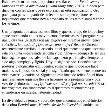
Este mes de marzo nos propusimos reseñar el libro
Feminismos.
Miradas desde la diversidad
(Pikara Magazine, 2019) un poco para
dialogar con las ideas que se expresan en esta publicación y otro
poco para pensar a partir de su lectura sobre percepciones e
inquietudes que tenemos hoy a propósito de los feminismos y cómo
los vivimos.
Una pregunta que atraviesa este libro y que es reflejo de lo que hoy
sigue sucediendo en los movimientos feministas es el preguntarnos
una y otra vez:
¿Cuáles son las mujeres de nuestros movimientos y
colectivos feministas? ¿Qué es ser una mujer?
Beatriz Gimeno
recientemente escribió un artículo en el que menciona que hacernos
esta pregunta —para nada sencilla y definitiva—, además de ser una
interrogante que nos salva de la «caparazón patriarcal», siempre ha
sido algo complejo y álgido. Hoy lo sigue siendo. Corriéndose de
posturas biologicistas excluyentes, sostiene que lo que nos hace
mujeres es la posición social y el significado que eso tiene en nuestra
vida material y cotidiana. Siguiendo esta línea de reflexión, el libro
que reseñamos aquí nos lleva a hacernos esta pregunta una y otra
vez, de distinto modos:
¿Quiénes somos? y ¿Qué nos sucede?
Estas
interrogantes son fundamentales si queremos reconocernos y
entendernos en nuestra heterogeneidad.
La diversidad de temas y abordajes que encontramos en el interior
de la obra
Feminismos. Miradas desde la diversidad
también se