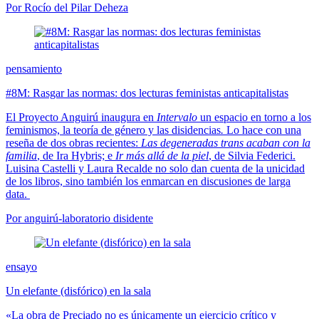
Por Rocío del Pilar Deheza
pensamiento
#8M: Rasgar las normas: dos lecturas feministas anticapitalistas
El Proyecto Anguirú inaugura en
Intervalo
un espacio en torno a los
feminismos, la teoría de género y las disidencias
.
Lo hace con una
reseña de dos obras recientes:
Las degeneradas trans acaban con la
familia
, de Ira Hybris; e
Ir más allá de la piel
, de Silvia Federici.
Luisina Castelli y Laura Recalde no solo dan cuenta de la unicidad
de los libros, sino también los enmarcan en discusiones de larga
data.
Por anguirú-laboratorio disidente
ensayo
Un elefante (disfórico) en la sala
«La obra de Preciado no es únicamente un ejercicio crítico y