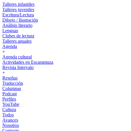
Talleres infantiles
Talleres juveniles
Escritura/Lectura
Dibujo / Ilustración
Análisis literario
Lenguas
Clubes de lectura
Talleres anuales
Agenda
+
Agenda cultural
Actividades en Escaramuza
Revista Intervalo
+
Reseñas
Traducción
Columnas
Podcast
Perfiles
YouTube
Cultura
Todos
Avances
Nosotros
Contacto