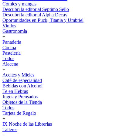
Cómics y mangas
Descubri la editorial Septimo Sello
Descubrí la editorial Alpha Decay
Oportunidades en Puck, Titania y Umbriel
Vinilos
Gastronomía
+
Panadería
Cocina
Pastelería
Todos
Alacena
+
Aceites y Mieles
Café de especialidad
Bebidas con Alcohol
Te en Hebras
Jugos y Prensados
Objetos de la Tienda
Todos
Tarjeta de Regalo
+
IX Noche de las Librerías
Talleres
+