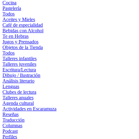
Cocina
Pastelería
Todos
Aceites y Mieles
Café de especialidad
Bebidas con Alcohol
Te en Hebras
Jugos y Prensados
Objetos de la Tienda
Todos
Talleres infantiles
Talleres juveniles
Escritura/Lectura
Dibujo / Ilustración
Análisis literario
Lenguas
Clubes de lectura
Talleres anuales
Agenda cultural
Actividades en Escaramuza
Reseñas
Traducción
Columnas
Podcast
Perfiles