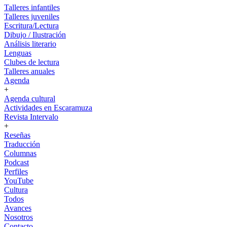
Talleres infantiles
Talleres juveniles
Escritura/Lectura
Dibujo / Ilustración
Análisis literario
Lenguas
Clubes de lectura
Talleres anuales
Agenda
+
Agenda cultural
Actividades en Escaramuza
Revista Intervalo
+
Reseñas
Traducción
Columnas
Podcast
Perfiles
YouTube
Cultura
Todos
Avances
Nosotros
Contacto