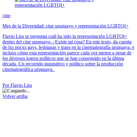
cine
Mes de la Diversidad: cine uruguayo y representación LGBTQI+
Flavio Lira se pregunta cuál ha sido la representación LGBTQI+
dentro del cine uruguayo. ¿Existe tal cosa? En este texto, da cuenta
de lxs pocxs gays, lesbianas y trans en la cinematografía uruguaya, e
incluso cómo esta representación parece cada vez menor a pesar de
los diversos logros políticos que se han conseguido en la última
década. Un recorrido inquisitivo y político sobre la producción
cinematográfica uruguaya.
Por Flavio Lira
Volver arriba