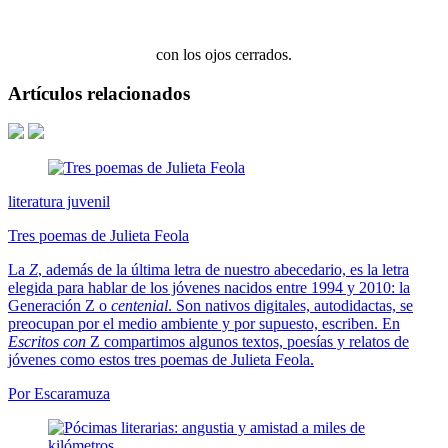
con los ojos cerrados.
Artículos relacionados
literatura juvenil
Tres poemas de Julieta Feola
La
Z
, además de la última letra de nuestro abecedario, es la letra
elegida para hablar de los jóvenes nacidos entre 1994 y 2010: la
Generación Z o
centenial
. Son nativos digitales, autodidactas, se
preocupan por el medio ambiente y por supuesto, escriben. En
Escritos con
Z compartimos algunos textos, poesías y relatos de
jóvenes como estos tres poemas de Julieta Feola.
Por Escaramuza