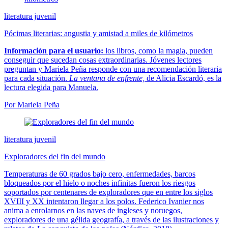
literatura juvenil
Pócimas literarias: angustia y amistad a miles de kilómetros
Información para el usuario:
los libros, como la magia, pueden
conseguir que sucedan cosas extraordinarias. Jóvenes lectores
preguntan y Mariela Peña responde con una recomendación literaria
para cada situación.
La ventana de enfrente,
de Alicia Escardó, es la
lectura elegida para Manuela.
Por Mariela Peña
literatura juvenil
Exploradores del fin del mundo
Temperaturas de 60 grados bajo cero, enfermedades, barcos
bloqueados por el hielo o noches infinitas fueron los riesgos
soportados por centenares de exploradores que en entre los siglos
XVIII y XX intentaron llegar a los polos. Federico Ivanier nos
anima a enrolarnos en las naves de ingleses y noruegos,
exploradores de una gélida geografía, a través de las ilustraciones y