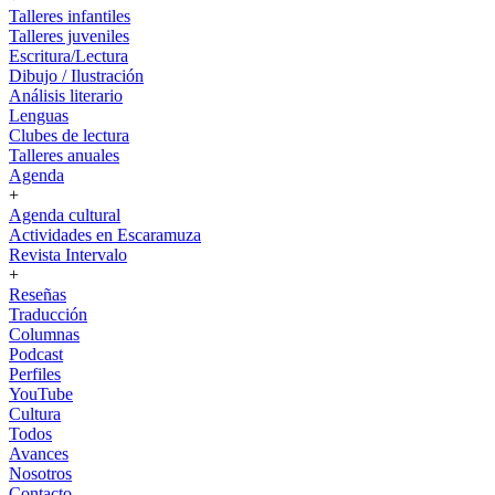
Talleres infantiles
Talleres juveniles
Escritura/Lectura
Dibujo / Ilustración
Análisis literario
Lenguas
Clubes de lectura
Talleres anuales
Agenda
+
Agenda cultural
Actividades en Escaramuza
Revista Intervalo
+
Reseñas
Traducción
Columnas
Podcast
Perfiles
YouTube
Cultura
Todos
Avances
Nosotros
Contacto