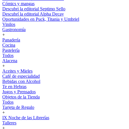
Cómics y mangas
Descubri la editorial Septimo Sello
Descubrí la editorial Alpha Decay
Oportunidades en Puck, Titania y Umbriel
Vinilos
Gastronomía
+
Panadería
Cocina
Pastelería
Todos
Alacena
+
Aceites y Mieles
Café de especialidad
Bebidas con Alcohol
Te en Hebras
Jugos y Prensados
Objetos de la Tienda
Todos
Tarjeta de Regalo
+
IX Noche de las Librerías
Talleres
+