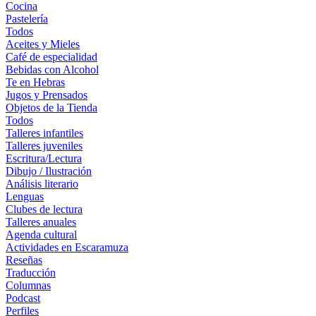
Cocina
Pastelería
Todos
Aceites y Mieles
Café de especialidad
Bebidas con Alcohol
Te en Hebras
Jugos y Prensados
Objetos de la Tienda
Todos
Talleres infantiles
Talleres juveniles
Escritura/Lectura
Dibujo / Ilustración
Análisis literario
Lenguas
Clubes de lectura
Talleres anuales
Agenda cultural
Actividades en Escaramuza
Reseñas
Traducción
Columnas
Podcast
Perfiles