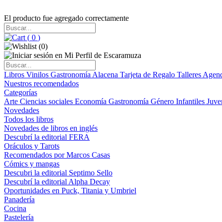
El producto fue agregado correctamente
(
0
)
(
0
)
Libros
Vinilos
Gastronomía
Alacena
Tarjeta de Regalo
Talleres
Agen
Nuestros recomendados
Categorías
Arte
Ciencias sociales
Economía
Gastronomía
Género
Infantiles
Juve
Novedades
Todos los libros
Novedades de libros en inglés
Descubrí la editorial FERA
Oráculos y Tarots
Recomendados por Marcos Casas
Cómics y mangas
Descubri la editorial Septimo Sello
Descubrí la editorial Alpha Decay
Oportunidades en Puck, Titania y Umbriel
Panadería
Cocina
Pastelería