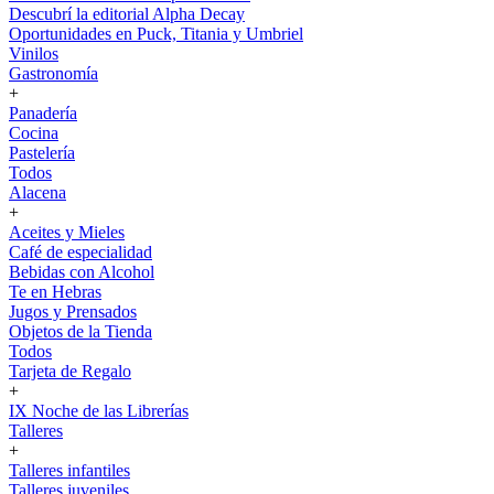
Descubrí la editorial Alpha Decay
Oportunidades en Puck, Titania y Umbriel
Vinilos
Gastronomía
+
Panadería
Cocina
Pastelería
Todos
Alacena
+
Aceites y Mieles
Café de especialidad
Bebidas con Alcohol
Te en Hebras
Jugos y Prensados
Objetos de la Tienda
Todos
Tarjeta de Regalo
+
IX Noche de las Librerías
Talleres
+
Talleres infantiles
Talleres juveniles