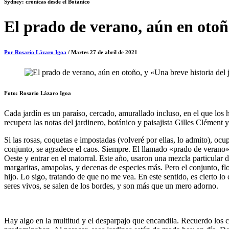
Sydney: crónicas desde el Botánico
El prado de verano, aún en otoñ
Por Rosario Lázaro Igoa
/ Martes 27 de abril de 2021
Foto: Rosario Lázaro Igoa
Cada jardín es un paraíso, cercado, amurallado incluso, en el que lo
recupera las notas del jardinero, botánico y paisajista Gilles Clément y 
Si las rosas, coquetas e impostadas (volveré por ellas, lo admito), ocu
conjunto, se agradece el caos. Siempre. El llamado «prado de verano»
Oeste y entrar en el matorral. Este año, usaron una mezcla particular 
margaritas, amapolas, y decenas de especies más. Pero el conjunto, flor
hijo. Lo sigo, tratando de que no me vea. En este sentido, es cierto 
seres vivos, se salen de los bordes, y son más que un mero adorno.
Hay algo en la multitud y el desparpajo que encandila. Recuerdo los c