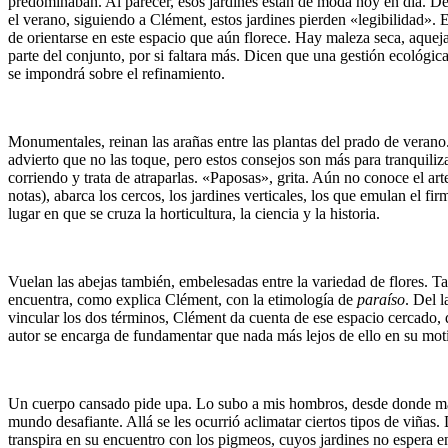
predominaban. Al parecer, esos jardines están de moda hoy en día. Des
el verano, siguiendo a Clément, estos jardines pierden «legibilidad».
de orientarse en este espacio que aún florece. Hay maleza seca, aqueja
parte del conjunto, por si faltara más. Dicen que una gestión ecológica
se impondrá sobre el refinamiento.
Monumentales, reinan las arañas entre las plantas del prado de verano
advierto que no las toque, pero estos consejos son más para tranquili
corriendo y trata de atraparlas. «Paposas», grita. Aún no conoce el art
notas), abarca los cercos, los jardines verticales, los que emulan el fi
lugar en que se cruza la horticultura, la ciencia y la historia.
Vuelan las abejas también, embelesadas entre la variedad de flores. 
encuentra, como explica Clément, con la etimología de
paraíso
. Del l
vincular los dos términos, Clément da cuenta de ese espacio cercado, di
autor se encarga de fundamentar que nada más lejos de ello en su motiva
Un cuerpo cansado pide upa. Lo subo a mis hombros, desde donde manot
mundo desafiante. Allá se les ocurrió aclimatar ciertos tipos de viñas
transpira en su encuentro con los pigmeos, cuyos jardines no espera en