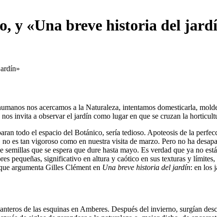
o, y «Una breve historia del jard
s humanos nos acercamos a la Naturaleza, intentamos domesticarla, mold
nos invita a observar el jardín como lugar en que se cruzan la horticultur
paran todo el espacio del Botánico, sería tedioso. Apoteosis de la perfec
 no es tan vigoroso como en nuestra visita de marzo. Pero no ha desapar
de semillas que se espera que dure hasta mayo. Es verdad que ya no está
es pequeñas, significativo en altura y caótico en sus texturas y límites,
lo que argumenta Gilles Clément en
Una breve historia del jardín
: en los
anteros de las esquinas en Amberes. Después del invierno, surgían desco