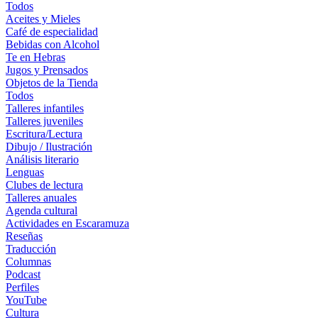
Todos
Aceites y Mieles
Café de especialidad
Bebidas con Alcohol
Te en Hebras
Jugos y Prensados
Objetos de la Tienda
Todos
Talleres infantiles
Talleres juveniles
Escritura/Lectura
Dibujo / Ilustración
Análisis literario
Lenguas
Clubes de lectura
Talleres anuales
Agenda cultural
Actividades en Escaramuza
Reseñas
Traducción
Columnas
Podcast
Perfiles
YouTube
Cultura