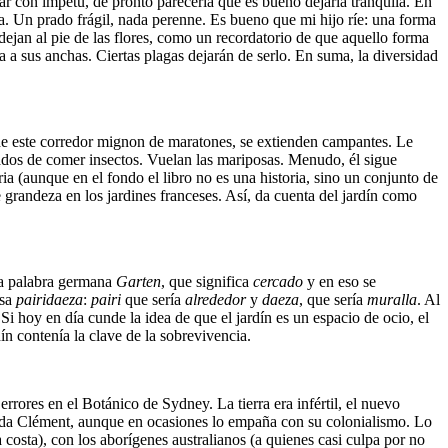
ar con ímpetu, de pronto parecería que es bueno dejarla tranquila. En
a. Un prado frágil, nada perenne. Es bueno que mi hijo ríe: una forma
dejan al pie de las flores, como un recordatorio de que aquello forma
a a sus anchas. Ciertas plagas dejarán de serlo. En suma, la diversidad
a de este corredor mignon de maratones, se extienden campantes. Le
hados de comer insectos. Vuelan las mariposas. Menudo, él sigue
ria (aunque en el fondo el libro no es una historia, sino un conjunto de
de grandeza en los jardines franceses. Así, da cuenta del jardín como
la palabra germana
Garten
, que significa
cercado
y en eso se
rsa
pairidaeza
:
pairi
que sería
alrededor
y
daeza
, que sería
muralla
. Al
Si hoy en día cunde la idea de que el jardín es un espacio de ocio, el
ín contenía la clave de la sobrevivencia.
ores en el Botánico de Sydney. La tierra era infértil, el nuevo
cuerda Clément, aunque en ocasiones lo empaña con su colonialismo. Lo
 costa), con los aborígenes australianos (a quienes casi culpa por no