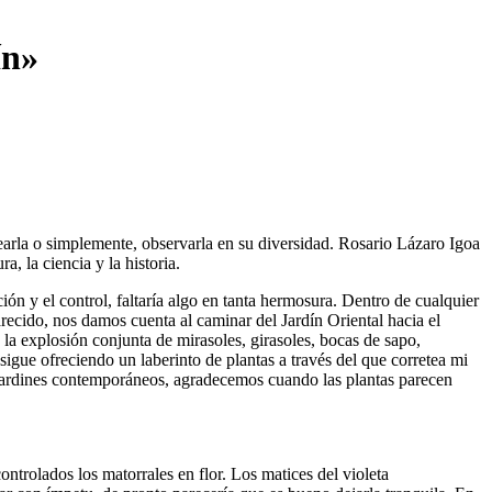
ín»
earla o simplemente, observarla en su diversidad. Rosario Lázaro Igoa
a, la ciencia y la historia.
ción y el control, faltaría algo en tanta hermosura. Dentro de cualquier
ecido, nos damos cuenta al caminar del Jardín Oriental hacia el
 la explosión conjunta de mirasoles, girasoles, bocas de sapo,
 sigue ofreciendo un laberinto de plantas a través del que corretea mi
 jardines contemporáneos, agradecemos cuando las plantas parecen
ntrolados los matorrales en flor. Los matices del violeta