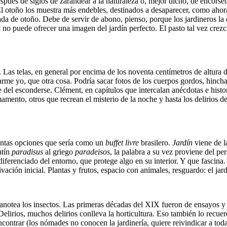
pués de siglos de zarandear a la naturaleza o, mejor dicho, de encorset
 El otoño los muestra más endebles, destinados a desaparecer, como ahor
da de otoño. Debe de servir de abono, pienso, porque los jardineros la 
 no puede ofrecer una imagen del jardín perfecto. El pasto tal vez crezc
. Las telas, en general por encima de los noventa centímetros de altur
zarme yo, que otra cosa. Podría sacar fotos de los cuerpos gordos, hinc
e del esconderse. Clément, en capítulos que intercalan anécdotas e histo
rmamento, otros que recrean el misterio de la noche y hasta los delirios 
Tantas opciones que sería como un
buffet livre
brasilero.
Jardín
viene de 
atín
paradisus
al griego
paradeisos
, la palabra a su vez proviene del pe
ferenciado del entorno, que protege algo en su interior. Y que fascina. 
ción inicial. Plantas y frutos, espacio con animales, resguardo: el jard
ea los insectos. Las primeras décadas del XIX fueron de ensayos y err
. Delirios, muchos delirios conlleva la horticultura. Eso también lo re
contrar (los nómades no conocen la jardinería, quiere reivindicar a toda