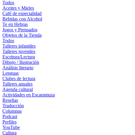
Todos
Aceites y Mieles
Café de especialidad
Bebidas con Alcohol
Te en Hebras
Jugos y Prensados
Objetos de la Tienda
Todos
Talleres infantiles
Talleres juveniles
Escritura/Lectura
Dibujo / Ilustración
Análisis literario
Lenguas
Clubes de lectura
Talleres anuales
Agenda cultural
Actividades en Escaramuza
Reseñas
Traducción
Columnas
Podcast
Perfiles
YouTube
Cultura