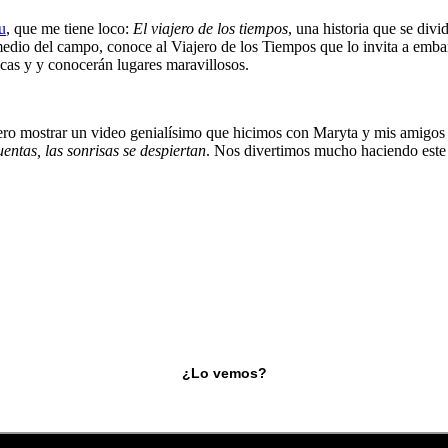
u
, que me tiene loco:
El viajero de los tiempos
, una historia que se divi
edio del campo, conoce al Viajero de los Tiempos que lo invita a embar
pocas y y conocerán lugares maravillosos.
uiero mostrar un video genialísimo que hicimos con Maryta y mis amigos 
ntas, las sonrisas se despiertan
. Nos divertimos mucho haciendo este 
¿Lo vemos?