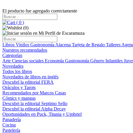
El producto fue agregado correctamente
(
0
)
(
0
)
Libros
Vinilos
Gastronomía
Alacena
Tarjeta de Regalo
Talleres
Agen
Nuestros recomendados
Categorías
Arte
Ciencias sociales
Economía
Gastronomía
Género
Infantiles
Juve
Novedades
Todos los libros
Novedades de libros en inglés
Descubrí la editorial FERA
Oráculos y Tarots
Recomendados por Marcos Casas
Cómics y mangas
Descubri la editorial Septimo Sello
Descubrí la editorial Alpha Decay
Oportunidades en Puck, Titania y Umbriel
Panadería
Cocina
Pastelería