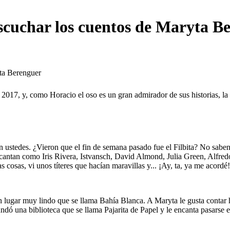
 escuchar los cuentos de Maryta B
 2017, y, como Horacio el oso es un gran admirador de sus historias, l
stedes. ¿Vieron que el fin de semana pasado fue el Filbita? No saben t
 encantan como Iris Rivera, Istvansch, David Almond, Julia Green, Alfr
 cosas, vi unos títeres que hacían maravillas y... ¡Ay, ta, ya me acord
 lugar muy lindo que se llama Bahía Blanca. A Maryta le gusta contar h
 fundó una biblioteca que se llama Pajarita de Papel y le encanta pasarse 