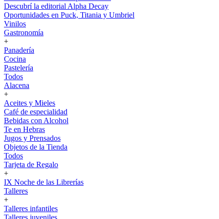
Descubrí la editorial Alpha Decay
Oportunidades en Puck, Titania y Umbriel
Vinilos
Gastronomía
+
Panadería
Cocina
Pastelería
Todos
Alacena
+
Aceites y Mieles
Café de especialidad
Bebidas con Alcohol
Te en Hebras
Jugos y Prensados
Objetos de la Tienda
Todos
Tarjeta de Regalo
+
IX Noche de las Librerías
Talleres
+
Talleres infantiles
Talleres juveniles