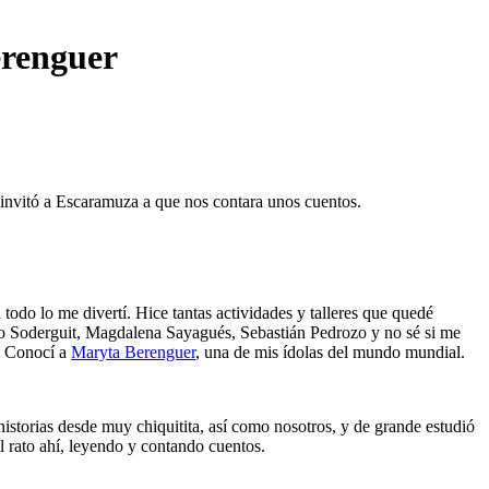
erenguer
a invitó a Escaramuza a que nos contara unos cuentos.
odo lo me divertí. Hice tantas actividades y talleres que quedé
edo Soderguit, Magdalena Sayagués, Sebastián Pedrozo y no sé si me
é! Conocí a
Maryta Berenguer
, una de mis ídolas del mundo mundial.
istorias desde muy chiquitita, así como nosotros, y de grande estudió
el rato ahí, leyendo y contando cuentos.