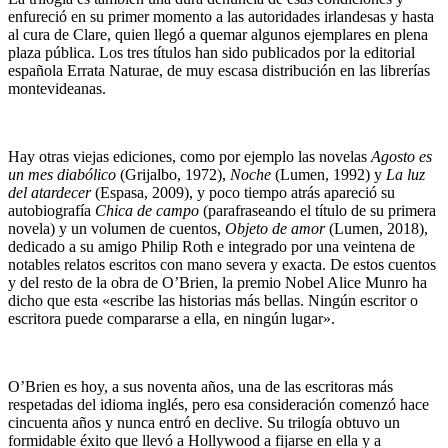
enfureció en su primer momento a las autoridades irlandesas y hasta
al cura de Clare, quien llegó a quemar algunos ejemplares en plena
plaza pública. Los tres títulos han sido publicados por la editorial
española Errata Naturae, de muy escasa distribución en las librerías
montevideanas.
Hay otras viejas ediciones, como por ejemplo las novelas
Agosto es
un mes diabólico
(Grijalbo, 1972),
Noche
(Lumen, 1992) y
La luz
del atardecer
(Espasa, 2009), y poco tiempo atrás apareció su
autobiografía
Chica de campo
(parafraseando el título de su primera
novela) y un volumen de cuentos,
Objeto de amor
(Lumen, 2018),
dedicado a su amigo Philip Roth e integrado por una veintena de
notables relatos escritos con mano severa y exacta. De estos cuentos
y del resto de la obra de O’Brien, la premio Nobel Alice Munro ha
dicho que esta «escribe las historias más bellas. Ningún escritor o
escritora puede compararse a ella, en ningún lugar».
O’Brien es hoy, a sus noventa años, una de las escritoras más
respetadas del idioma inglés, pero esa consideración comenzó hace
cincuenta años y nunca entró en declive. Su trilogía obtuvo un
formidable éxito que llevó a Hollywood a fijarse en ella y a