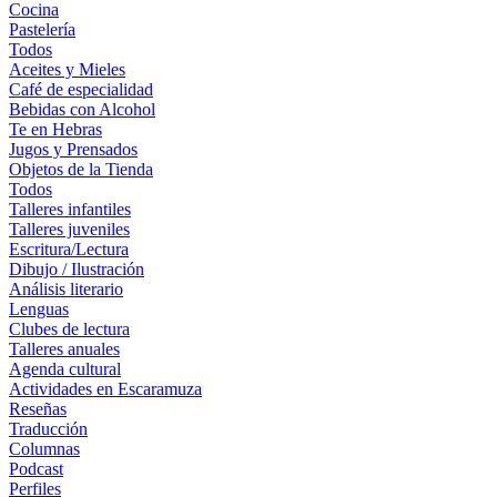
Cocina
Pastelería
Todos
Aceites y Mieles
Café de especialidad
Bebidas con Alcohol
Te en Hebras
Jugos y Prensados
Objetos de la Tienda
Todos
Talleres infantiles
Talleres juveniles
Escritura/Lectura
Dibujo / Ilustración
Análisis literario
Lenguas
Clubes de lectura
Talleres anuales
Agenda cultural
Actividades en Escaramuza
Reseñas
Traducción
Columnas
Podcast
Perfiles