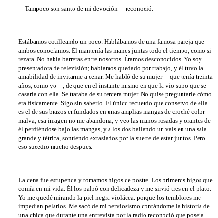
—Tampoco son santo de mi devoción —reconoció.
Estábamos cotilleando un poco. Hablábamos de una famosa pareja que
ambos conocíamos. Él mantenía las manos juntas todo el tiempo, como si
rezara. No había barreras entre nosotros. Éramos desconocidos. Yo soy
presentadora de televisión; habíamos quedado por trabajo, y él tuvo la
amabilidad de invitarme a cenar. Me habló de su mujer —que tenía treinta
años, como yo—, de que en el instante mismo en que la vio supo que se
casaría con ella. Se trataba de su tercera mujer. No quise preguntarle cómo
era físicamente. Sigo sin saberlo. El único recuerdo que conservo de ella
es el de sus brazos enfundados en unas amplias mangas de croché color
malva; esa imagen no me abandona, y veo las manos rosadas y orantes de
él perdiéndose bajo las mangas, y a los dos bailando un vals en una sala
grande y tétrica, sonriendo extasiados por la suerte de estar juntos. Pero
eso sucedió mucho después.
La cena fue estupenda y tomamos higos de postre. Los primeros higos que
comía en mi vida. Él los palpó con delicadeza y me sirvió tres en el plato.
Yo me quedé mirando la piel negra violácea, porque los temblores me
impedían pelarlos. Me sacó de mi nerviosismo contándome la historia de
una chica que durante una entrevista por la radio reconoció que poseía