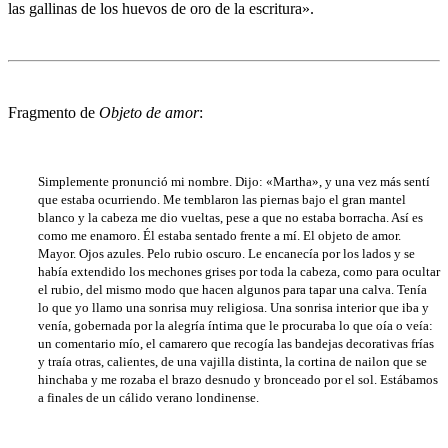
las gallinas de los huevos de oro de la escritura».
Fragmento de
Objeto de amor
:
Simplemente pronunció mi nombre. Dijo: «Martha», y una vez más sentí
que estaba ocurriendo. Me temblaron las piernas bajo el gran mantel
blanco y la cabeza me dio vueltas, pese a que no estaba borracha. Así es
como me enamoro. Él estaba sentado frente a mí. El objeto de amor.
Mayor. Ojos azules. Pelo rubio oscuro. Le encanecía por los lados y se
había extendido los mechones grises por toda la cabeza, como para ocultar
el rubio, del mismo modo que hacen algunos para tapar una calva. Tenía
lo que yo llamo una sonrisa muy religiosa. Una sonrisa interior que iba y
venía, gobernada por la alegría íntima que le procuraba lo que oía o veía:
un comentario mío, el camarero que recogía las bandejas decorativas frías
y traía otras, calientes, de una vajilla distinta, la cortina de nailon que se
hinchaba y me rozaba el brazo desnudo y bronceado por el sol. Estábamos
a finales de un cálido verano londinense.