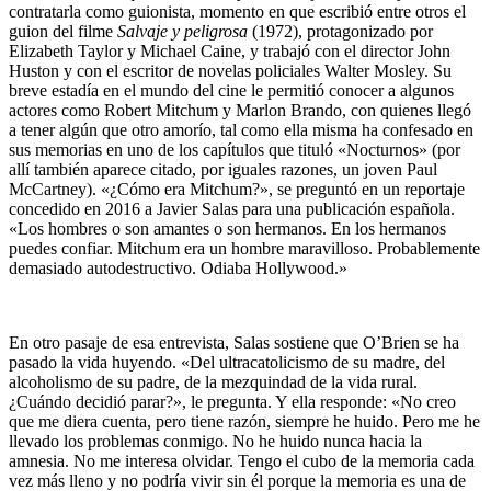
contratarla como guionista, momento en que escribió entre otros el
guion del filme
Salvaje y peligrosa
(1972), protagonizado por
Elizabeth Taylor y Michael Caine, y trabajó con el director John
Huston y con el escritor de novelas policiales Walter Mosley. Su
breve estadía en el mundo del cine le permitió conocer a algunos
actores como Robert Mitchum y Marlon Brando, con quienes llegó
a tener algún que otro amorío, tal como ella misma ha confesado en
sus memorias en uno de los capítulos que tituló «Nocturnos» (por
allí también aparece citado, por iguales razones, un joven Paul
McCartney). «¿Cómo era Mitchum?», se preguntó en un reportaje
concedido en 2016 a Javier Salas para una publicación española.
«Los hombres o son amantes o son hermanos. En los hermanos
puedes confiar. Mitchum era un hombre maravilloso. Probablemente
demasiado autodestructivo. Odiaba Hollywood.»
En otro pasaje de esa entrevista, Salas sostiene que O’Brien se ha
pasado la vida huyendo. «Del ultracatolicismo de su madre, del
alcoholismo de su padre, de la mezquindad de la vida rural.
¿Cuándo decidió parar?», le pregunta. Y ella responde: «No creo
que me diera cuenta, pero tiene razón, siempre he huido. Pero me he
llevado los problemas conmigo. No he huido nunca hacia la
amnesia. No me interesa olvidar. Tengo el cubo de la memoria cada
vez más lleno y no podría vivir sin él porque la memoria es una de