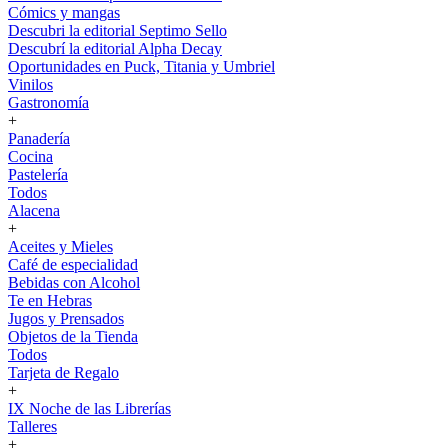
Cómics y mangas
Descubri la editorial Septimo Sello
Descubrí la editorial Alpha Decay
Oportunidades en Puck, Titania y Umbriel
Vinilos
Gastronomía
+
Panadería
Cocina
Pastelería
Todos
Alacena
+
Aceites y Mieles
Café de especialidad
Bebidas con Alcohol
Te en Hebras
Jugos y Prensados
Objetos de la Tienda
Todos
Tarjeta de Regalo
+
IX Noche de las Librerías
Talleres
+