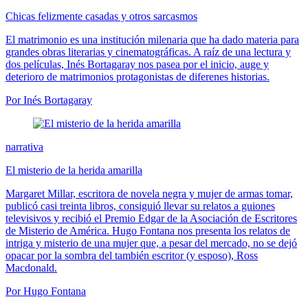
Chicas felizmente casadas y otros sarcasmos
El matrimonio es una institución milenaria que ha dado materia para
grandes obras literarias y cinematográficas. A raíz de una lectura y
dos películas, Inés Bortagaray nos pasea por el inicio, auge y
deterioro de matrimonios protagonistas de diferenes historias.
Por Inés Bortagaray
narrativa
El misterio de la herida amarilla
Margaret Millar, escritora de novela negra y mujer de armas tomar,
publicó casi treinta libros, consiguió llevar su relatos a guiones
televisivos y recibió el Premio Edgar de la Asociación de Escritores
de Misterio de América. Hugo Fontana nos presenta los relatos de
intriga y misterio de una mujer que, a pesar del mercado, no se dejó
opacar por la sombra del también escritor (y esposo), Ross
Macdonald.
Por Hugo Fontana