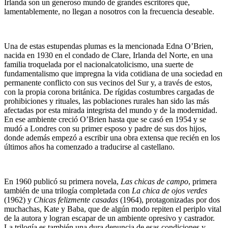
Irlanda son un generoso mundo de grandes escritores que,
lamentablemente, no llegan a nosotros con la frecuencia deseable.
Una de estas estupendas plumas es la mencionada Edna O’Brien,
nacida en 1930 en el condado de Clare, Irlanda del Norte, en una
familia troquelada por el nacionalcatolicismo, una suerte de
fundamentalismo que impregna la vida cotidiana de una sociedad en
permanente conflicto con sus vecinos del Sur y, a través de estos,
con la propia corona británica. De rígidas costumbres cargadas de
prohibiciones y rituales, las poblaciones rurales han sido las más
afectadas por esta mirada integrista del mundo y de la modernidad.
En ese ambiente creció O’Brien hasta que se casó en 1954 y se
mudó a Londres con su primer esposo y padre de sus dos hijos,
donde además empezó a escribir una obra extensa que recién en los
últimos años ha comenzado a traducirse al castellano.
En 1960 publicó su primera novela,
Las chicas de campo
, primera
también de una trilogía completada con
La chica de ojos verdes
(1962) y
Chicas felizmente casadas
(1964), protagonizadas por dos
muchachas, Kate y Baba, que de algún modo repiten el periplo vital
de la autora y logran escapar de un ambiente opresivo y castrador.
La trilogía es también una dura denuncia de esas condiciones y