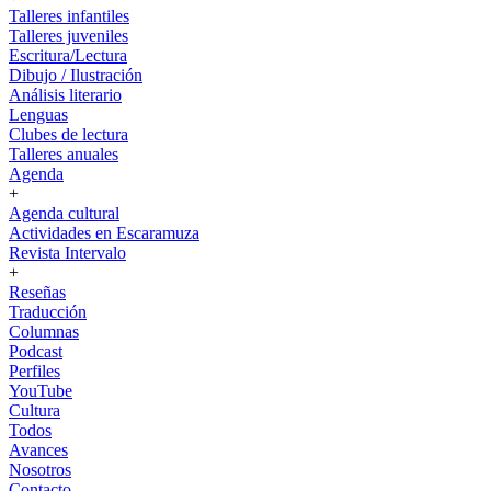
Talleres infantiles
Talleres juveniles
Escritura/Lectura
Dibujo / Ilustración
Análisis literario
Lenguas
Clubes de lectura
Talleres anuales
Agenda
+
Agenda cultural
Actividades en Escaramuza
Revista Intervalo
+
Reseñas
Traducción
Columnas
Podcast
Perfiles
YouTube
Cultura
Todos
Avances
Nosotros
Contacto