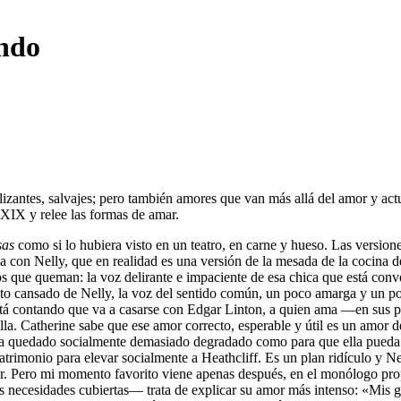
ndo
lizantes, salvajes; pero también amores que van más allá del amor y ac
 XIX y relee las formas de amar.
sas
como si lo hubiera visto en un teatro, en carne y hueso. Las versio
 con Nelly, que en realidad es una versión de la mesada de la cocina de
s que queman: la voz delirante e impaciente de esa chica que está conv
gesto cansado de Nelly, la voz del sentido común, un poco amarga y un 
está contando que va a casarse con Edgar Linton, a quien ama —en sus 
ella. Catherine sabe que ese amor correcto, esperable y útil es un amor
ha quedado socialmente demasiado degradado como para que ella pueda ca
matrimonio para elevar socialmente a Heathcliff. Es un plan ridículo y 
nder. Pero mi momento favorito viene apenas después, en el monólogo p
 necesidades cubiertas— trata de explicar su amor más intenso: «Mis g