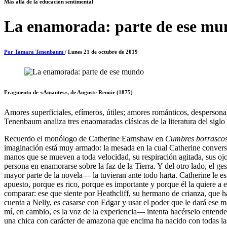
Más allá de la educación sentimental
La enamorada: parte de ese mu
Por Tamara Tenenbaum
/ Lunes 21 de octubre de 2019
Fragmento de «Amantes», de Auguste Renoir (1875)
Amores superficiales, efímeros, útiles; amores románticos, despersona
Tenenbaum analiza tres enaomaradas clásicas de la literatura del siglo
Recuerdo el monólogo de Catherine Earnshaw en
Cumbres borrasco
imaginación está muy armado: la mesada en la cual Catherine conversa
manos que se mueven a toda velocidad, su respiración agitada, sus ojo
persona en enamorarse sobre la faz de la Tierra. Y del otro lado, el 
mayor parte de la novela— la tuvieran ante todo harta. Catherine le 
apuesto, porque es rico, porque es importante y porque él la quiere a 
comparar: ese que siente por Heathcliff, su hermano de crianza, que 
cuenta a Nelly, es casarse con Edgar y usar el poder que le dará ese 
mí, en cambio, es la voz de la experiencia— intenta hacérselo ente
una chica con carácter de amazona que encima ha nacido con todas las