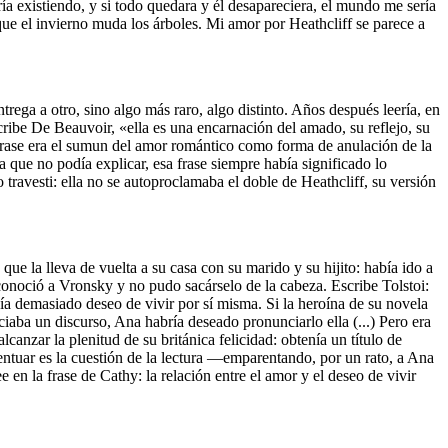
iría existiendo, y si todo quedara y él desapareciera, el mundo me sería
que el invierno muda los árboles. Mi amor por Heathcliff se parece a
rega a otro, sino algo más raro, algo distinto. Años después leería, en
ribe De Beauvoir, «ella es una encarnación del amado, su reflejo, su
 frase era el sumun del amor romántico como forma de anulación de la
 que no podía explicar, esa frase siempre había significado lo
travesti: ella no se autoproclamaba el doble de Heathcliff, su versión
que la lleva de vuelta a su casa con su marido y su hijito: había ido a
conoció a Vronsky y no pudo sacárselo de la cabeza. Escribe Tolstoi:
tenía demasiado deseo de vivir por sí misma. Si la heroína de su novela
aba un discurso, Ana habría deseado pronunciarlo ella (...) Pero era
anzar la plenitud de su británica felicidad: obtenía un título de
acentuar es la cuestión de la lectura —emparentando, por un rato, a Ana
en la frase de Cathy: la relación entre el amor y el deseo de vivir