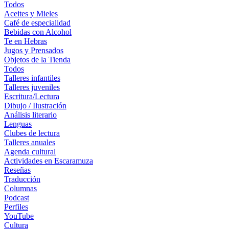
Todos
Aceites y Mieles
Café de especialidad
Bebidas con Alcohol
Te en Hebras
Jugos y Prensados
Objetos de la Tienda
Todos
Talleres infantiles
Talleres juveniles
Escritura/Lectura
Dibujo / Ilustración
Análisis literario
Lenguas
Clubes de lectura
Talleres anuales
Agenda cultural
Actividades en Escaramuza
Reseñas
Traducción
Columnas
Podcast
Perfiles
YouTube
Cultura