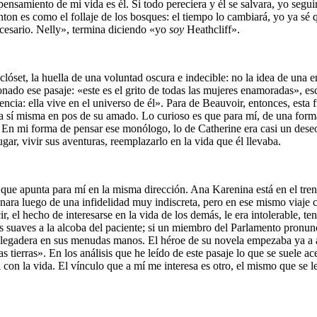
 pensamiento de mi vida es él. Si todo pereciera y él se salvara, yo segu
ton es como el follaje de los bosques: el tiempo lo cambiará, yo ya sé 
necesario. Nelly», termina diciendo «yo
soy
Heathcliff».
set, la huella de una voluntad oscura e indecible: no la idea de una ent
ado ese pasaje: «este es el grito de todas las mujeres enamoradas», esc
ncia: ella vive en el universo de él». Para de Beauvoir, entonces, esta
 a sí misma en pos de su amado. Lo curioso es que para mí, de una forma
. En mi forma de pensar ese monólogo, lo de Catherine era casi un deseo 
gar, vivir sus aventuras, reemplazarlo en la vida que él llevaba.
, que apunta para mí en la misma dirección. Ana Karenina está en el tren 
nara luego de una infidelidad muy indiscreta, pero en ese mismo viaje 
ir, el hecho de interesarse en la vida de los demás, le era intolerable, 
suaves a la alcoba del paciente; si un miembro del Parlamento pronunci
plegadera en sus menudas manos. El héroe de su novela empezaba ya a alc
s tierras». En los análisis que he leído de este pasaje lo que se suele 
on la vida. El vínculo que a mí me interesa es otro, el mismo que se lee 