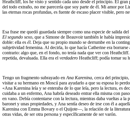
Heathcliff, los he visto y sentido cada uno desde el principio. El gran
del todo extraño, no me parecería que soy parte de él. Mi amor por Lin
las eternas rocas profundas, es fuente de escaso placer visible, pero 
Esa frase me quedó guardada siempre como una especie de salida del cló
El segundo sexo
, que a Simone de Beauvoir también le había impresion
doble: ella es
él
. Deja que su propio mundo se derrumbe en la continge
subjetividad femenina. Al decirla, lo que hacía Catherine era borrarse
contrario: algo que, en el fondo, no tenía nada que ver con Heathcliff
repetida, devaluada. Ella era el
verdadero
Heathcliff; podía tomar su lu
Tengo un fragmento subrayado en
Ana Karenina
, cerca del principio
visitar a su hermano en Moscú para ayudarlo a que su esposa lo perdo
«Ana Karenina leía y se enteraba de lo que leía, pero la lectura, es dec
cuidaba a un enfermo, Ana habría deseado entrar ella misma con pasos 
en vano. Debía contentarse con la lectura, mientras daba vueltas a la 
baronet y unas propiedades, y Ana sentía deseo de irse con él a aquella
Karenina con Emma Bovary o el Quijote—, la relación de la literatura c
otras vidas, de ser otra persona y específicamente de ser varón.