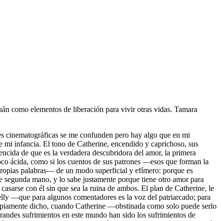
tuán como elementos de liberación para vivir otras vidas. Tamara
nes cinematográficas se me confunden pero hay algo que en mi
 mi infancia. El tono de Catherine, encendido y caprichoso, sus
encida de que es la verdadera descubridora del amor, la primera
poco ácida, como si los cuentos de sus patrones —esos que forman la
propias palabras— de un modo superficial y efímero: porque es
 de segunda mano, y lo sabe justamente porque tiene otro amor para
sarse con él sin que sea la ruina de ambos. El plan de Catherine, le
Nelly —que para algunos comentadores es la voz del patriarcado; para
ropiamente dicho, cuando Catherine —obstinada como solo puede serlo
randes sufrimientos en este mundo han sido los sufrimientos de