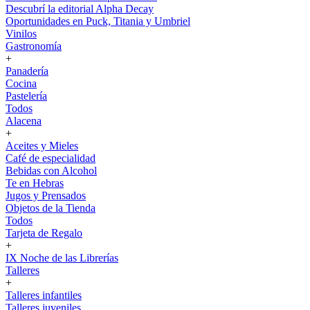
Descubrí la editorial Alpha Decay
Oportunidades en Puck, Titania y Umbriel
Vinilos
Gastronomía
+
Panadería
Cocina
Pastelería
Todos
Alacena
+
Aceites y Mieles
Café de especialidad
Bebidas con Alcohol
Te en Hebras
Jugos y Prensados
Objetos de la Tienda
Todos
Tarjeta de Regalo
+
IX Noche de las Librerías
Talleres
+
Talleres infantiles
Talleres juveniles