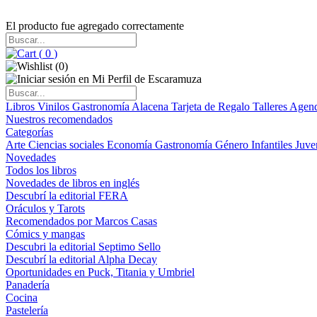
El producto fue agregado correctamente
(
0
)
(
0
)
Libros
Vinilos
Gastronomía
Alacena
Tarjeta de Regalo
Talleres
Agen
Nuestros recomendados
Categorías
Arte
Ciencias sociales
Economía
Gastronomía
Género
Infantiles
Juve
Novedades
Todos los libros
Novedades de libros en inglés
Descubrí la editorial FERA
Oráculos y Tarots
Recomendados por Marcos Casas
Cómics y mangas
Descubri la editorial Septimo Sello
Descubrí la editorial Alpha Decay
Oportunidades en Puck, Titania y Umbriel
Panadería
Cocina
Pastelería