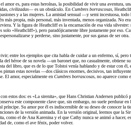
 el amor es, para estas heroínas, la posibilidad de vivir una aventura,
ridas,
civilizadas
— es un obstáculo. En
Cumbres borrascosas
, Heathcli
las pasiones y a las mujeres. La amistad sensual —y semi incestuosa, to
bién más propia, más personal, más inventada, menos organizada. No er
rviera. Y la figura de Heathcliff es la encarnación de esa vida silvestre: 
s solo «Heathcliff»), pero paradójicamente libre justamente por eso. Cat
espersonalizarse y perderse, sino justamente, por sus ganas de ser otra.
vivir; entre los ejemplos que cita habla de cuidar a un enfermo, sí, pe
abla del héroe de su novela —un baronet que, no casualmente, obtiene s
 del libro, que es de lo que Tolstoi venía hablando y de estar con él, el 
 pintan estas novelas —dos clásicos enormes, decisivos, tan influyentes
se. El amor, especialmente en
Cumbres borrascosas
, no aparece como e
ie con estos dos: es «La sirenita», que Hans Christian Andersen publicó
serva este componente clave que, sin embargo, no suele perdurar en la
al príncipe. Su amor por él es indiscernible de su deseo de conocer la ti
anciones de la versión animada. En la versión original, leemos que la Si
enita, como el de Ana Karenina y el que Cathy nunca se animó a hacer, es 
dad de, como el ave fénix, poder volver.