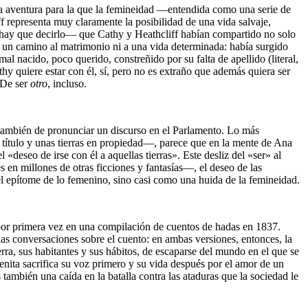
 una aventura para la que la femineidad —entendida como una serie de
ff representa muy claramente la posibilidad de una vida salvaje,
do hay que decirlo— que Cathy y Heathcliff habían compartido no solo
a un camino al matrimonio ni a una vida determinada: había surgido
mal nacido, poco querido, constreñido por su falta de apellido (literal,
hy quiere estar con él, sí, pero no es extraño que además quiera ser
 De ser
otro
, incluso.
ro también de pronunciar un discurso en el Parlamento. Lo más
u título y unas tierras en propiedad—, parece que en la mente de Ana
«deseo de irse con él a aquellas tierras». Este desliz del «ser» al
 en millones de otras ficciones y fantasías—, el deseo de las
l epítome de lo femenino, sino casi como una huida de la femineidad.
 por primera vez en una compilación de cuentos de hadas en 1837.
s conversaciones sobre el cuento: en ambas versiones, entonces, la
erra, sus habitantes y sus hábitos, de escaparse del mundo en el que se
renita sacrifica su voz primero y su vida después por el amor de un
también una caída en la batalla contra las ataduras que la sociedad le