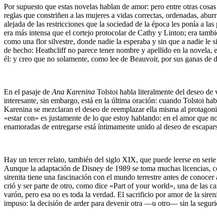
Por supuesto que estas novelas hablan de amor: pero entre otras cosas
reglas que constriñen a las mujeres a vidas correctas, ordenadas, abur
alejada de las restricciones que la sociedad de la época les ponía a 
era más intensa que el cortejo protocolar de Cathy y Linton; era tam
como una flor silvestre, donde nadie la esperaba y sin que a nadie le si
de hecho: Heathcliff no parece tener nombre y apellido en la novela, e
él: y creo que no solamente, como lee de Beauvoir, por sus ganas de d
En el pasaje de
Ana Karenina
Tolstoi habla literalmente del deseo de 
interesante, sin embargo, está en la última oración: cuando Tolstoi h
Karenina se mezclaran el deseo de reemplazar ella misma al protagonista
«estar con» es justamente de lo que estoy hablando: en el amor que nos
enamoradas de entregarse está íntimamente unido al deseo de escapar
Hay un tercer relato, también del siglo XIX, que puede leerse en ser
Aunque la adaptación de Disney de 1989 se toma muchas licencias, con
sirenita tiene una fascinación con el mundo terrestre antes de conocer 
crió y ser parte de otro, como dice «Part of your world», una de las c
varón, pero esa no es toda la verdad. El sacrificio por amor de la sir
impuso: la decisión de arder para devenir otra —u otro— sin la seguri