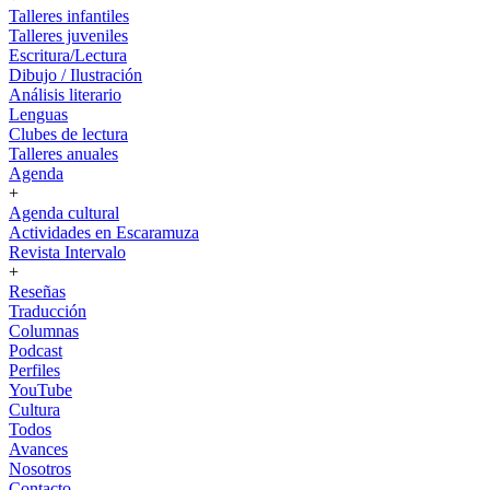
Talleres infantiles
Talleres juveniles
Escritura/Lectura
Dibujo / Ilustración
Análisis literario
Lenguas
Clubes de lectura
Talleres anuales
Agenda
+
Agenda cultural
Actividades en Escaramuza
Revista Intervalo
+
Reseñas
Traducción
Columnas
Podcast
Perfiles
YouTube
Cultura
Todos
Avances
Nosotros
Contacto