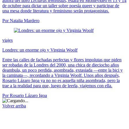
autora del libro
Lecturas feministas
, estará en Montevideo el 13 y 14
de octubre para dictar un taller sobre poesía queer y participar de
una mesa donde literatura y feminismo serán protagonistas.
Por Natalia Mardero
viajes
Londres: un enorme ojo y Virginia Woolf
Entre las calles de fachadas perfectas y flores impolutas que piden
ser robadas de la Londres del 2000, una chica de dieciocho años
deambula, un poco perdida, asombrada, extasiada —entre la bici y
la caminata—, recordando a Virginia Woolf. Unos años después,
Rosario Lázaro Igoa ya no no es aquella niña asombrada, pero la
trae a la realidad para que, luego de leerla, viajemos con ella.
Por Rosario Lázaro Igoa
Volver arriba