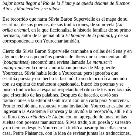
bajar hasta llegar al Río de la Plata y se queda delante de Buenos
Aires y Montevideo y se diluye.
Ese recorrido que narra Silvia Baron Supervielle es el mapa de su
escritura, de sus poemas, de sus traducciones, de su novela (
La
orilla oriental
, en la que ficcionaliza la historia familiar de su primo
hermano, autor de la genial obra
El hombre de la pampa
), y de su
correspondencia con Yourcenar también.
Cierto día Silvia Baron Supervielle caminaba a orillas del Sena y en
algunos de esos pequeños puestos de libros que se encuentran allí
(
bouquinistes
) encontró una revista llamada
Le manuscrit
autographe
en la que se anunciaban poemas de Marguerite
Yourcenar. Silvia había leído a Yourcenar, pero ignoraba que
escribía poesía y ese hecho la fascinó. Como le ocurría a menudo
con su espíritu de traductora apasionada, buscó los poemas y se
puso a traducirlos al español respetando el ritmo de los acentos más
que el sentido de las palabras. Después de hacerlo, envió sus
traducciones a la editorial Gallimard con una carta para Yourcenar.
Pronto recibió una respuesta y una invitación: Yourcenar estaba por
ingresar a la Academia Francesa y la invitó a la recepción, allí le dio
su libro
Las caridades de Alcipo
con un agregado de unas hojitas
sueltas con poemas manuscritos. Silvia tradujo su poesía y su teatro
y un tiempo después Yourcenar la invitó a pasar quince días en su
casa, Petite Plaisance, con la idea de revisar juntas las traducciones.