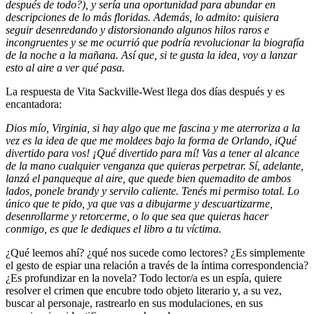
después de todo?), y sería una oportunidad para abundar en
descripciones de lo más floridas. Además, lo admito: quisiera
seguir desenredando y distorsionando algunos hilos raros e
incongruentes y se me ocurrió que podría revolucionar la biografía
de la noche a la mañana. Así que, si te gusta la idea, voy a lanzar
esto al aire a ver qué pasa.
La respuesta de Vita Sackville-West llega dos días después y es
encantadora:
Dios mío, Virginia, si hay algo que me fascina y me aterroriza a la
vez es la idea de que me moldees bajo la forma de Orlando, iQué
divertido para vos! ¡Qué divertido para mí! Vas a tener al alcance
de la mano cualquier venganza que quieras perpetrar. Sí, adelante,
lanzá el panqueque al aire, que quede bien quemadito de ambos
lados, ponele brandy y servilo caliente. Tenés mi permiso total. Lo
único que te pido, ya que vas a dibujarme y descuartizarme,
desenrollarme y retorcerme, o lo que sea que quieras hacer
conmigo, es que le dediques el libro a tu víctima.
¿Qué leemos ahí? ¿qué nos sucede como lectores? ¿Es simplemente
el gesto de espiar una relación a través de la íntima correspondencia?
¿Es profundizar en la novela? Todo lector/a es un espía, quiere
resolver el crimen que encubre todo objeto literario y, a su vez,
buscar al personaje, rastrearlo en sus modulaciones, en sus