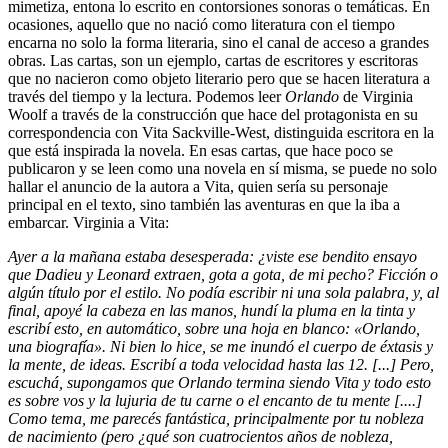
mimetiza, entona lo escrito en contorsiones sonoras o temáticas. En
ocasiones, aquello que no nació como literatura con el tiempo
encarna no solo la forma literaria, sino el canal de acceso a grandes
obras. Las cartas, son un ejemplo, cartas de escritores y escritoras
que no nacieron como objeto literario pero que se hacen literatura a
través del tiempo y la lectura. Podemos leer
Orlando
de Virginia
Woolf a través de la construcción que hace del protagonista en su
correspondencia con Vita Sackville-West, distinguida escritora en la
que está inspirada la novela. En esas cartas, que hace poco se
publicaron y se leen como una novela en sí misma, se puede no solo
hallar el anuncio de la autora a Vita, quien sería su personaje
principal en el texto, sino también las aventuras en que la iba a
embarcar. Virginia a Vita:
Ayer a la mañana estaba desesperada: ¿viste ese bendito ensayo
que Dadieu y Leonard extraen, gota a gota, de mi pecho? Ficción o
algún título por el estilo. No podía escribir ni una sola palabra, y, al
final, apoyé la cabeza en las manos, hundí la pluma en la tinta y
escribí esto, en automático, sobre una hoja en blanco: «Orlando,
una biografía». Ni bien lo hice, se me inundó el cuerpo de éxtasis y
la mente, de ideas. Escribí a toda velocidad hasta las 12. [...] Pero,
escuchá, supongamos que Orlando termina siendo Vita y todo esto
es sobre vos y la lujuria de tu carne o el encanto de tu mente [....]
Como tema, me parecés fantástica, principalmente por tu nobleza
de nacimiento (pero ¿qué son cuatrocientos años de nobleza,