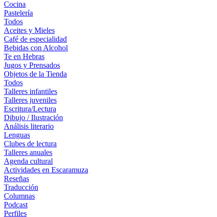
Cocina
Pastelería
Todos
Aceites y Mieles
Café de especialidad
Bebidas con Alcohol
Te en Hebras
Jugos y Prensados
Objetos de la Tienda
Todos
Talleres infantiles
Talleres juveniles
Escritura/Lectura
Dibujo / Ilustración
Análisis literario
Lenguas
Clubes de lectura
Talleres anuales
Agenda cultural
Actividades en Escaramuza
Reseñas
Traducción
Columnas
Podcast
Perfiles