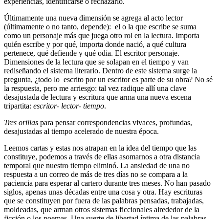
experiencias, identificarse o rechazarlo.
Últimamente una nueva dimensión se agrega al acto lector
(últimamente o no tanto, depende): el o la que escribe se suma
como un personaje más que juega otro rol en la lectura. Importa
quién escribe y por qué, importa donde nació, a qué cultura
pertenece, qué defiende y qué odia. El escritor personaje.
Dimensiones de la lectura que se solapan en el tiempo y van
rediseñando el sistema literario. Dentro de este sistema surge la
pregunta, ¿todo lo escrito por un escritor es parte de su obra? No sé
la respuesta, pero me arriesgo: tal vez radique allí una clave
desajustada de lectura y escritura que arma una nueva escena
tripartita:
escritor- lector- tiempo
.
Tres orillas
para pensar correspondencias vivaces, profundas,
desajustadas al tiempo acelerado de nuestra época.
Leemos cartas y estas nos atrapan en la idea del tiempo que las
constituye, podemos a través de ellas asomarnos a otra distancia
temporal que nuestro tiempo eliminó. La ansiedad de una no
respuesta a un correo de más de tres días no se compara a la
paciencia para esperar al cartero durante tres meses. No han pasado
siglos, apenas unas décadas entre una cosa y otra. Hay escrituras
que se constituyen por fuera de las palabras pensadas, trabajadas,
moldeadas, que arman otros sistemas ficcionales alrededor de la
ficción o los poemas. Una suerte de libertad íntima de las palabras.