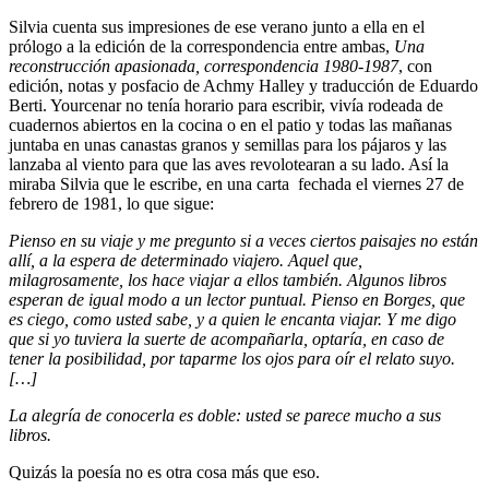
Silvia cuenta sus impresiones de ese verano junto a ella en el
prólogo a la edición de la correspondencia entre ambas,
Una
reconstrucción apasionada, correspondencia 1980-1987
, con
edición, notas y posfacio de Achmy Halley y traducción de Eduardo
Berti. Yourcenar no tenía horario para escribir, vivía rodeada de
cuadernos abiertos en la cocina o en el patio y todas las mañanas
juntaba en unas canastas granos y semillas para los pájaros y las
lanzaba al viento para que las aves revolotearan a su lado. Así la
miraba Silvia que le escribe, en una carta fechada el viernes 27 de
febrero de 1981, lo que sigue:
Pienso en su viaje y me pregunto si a veces ciertos paisajes no están
allí, a la espera de determinado viajero. Aquel que,
milagrosamente, los hace viajar a ellos también. Algunos libros
esperan de igual modo a un lector puntual. Pienso en Borges, que
es ciego, como usted sabe, y a quien le encanta viajar. Y me digo
que si yo tuviera la suerte de acompañarla, optaría, en caso de
tener la posibilidad, por taparme los ojos para oír el relato suyo.
[…]
La alegría de conocerla es doble: usted se parece mucho a sus
libros.
Quizás la poesía no es otra cosa más que eso.