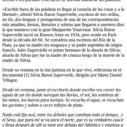
«Escribir fuera de las palabras es llegar al corazón de las cosas y a la
libertad», afirmó Silvia Baron Supervielle, escritora de tres orillas,
un río, dos lenguas y protagonista de una de las correspondencias
más amables, tiernas, literarias y sobrias que llegaron a nuestros días:
la que mantuvo con la gran Marguerite Yourcenar. Silvia Baron
Supervielle nació en Buenos Aires en 1934, pero reside en París
desde la década del 60. Se considera una escritora del Río de la
Plata, ya que su madre era uruguaya y su padre argentino de origen
francés. Jules Supervielle es primo hermano de la abuela de Silvia;
abuela de Silvia que fue la madre de crianza luego de la muerte de la
madre de Silvia.
Desde su ventana en la isla parisina en la que vive, reflexiona en el
documental [1]
Silvia Baron Supervielle,
dirigido por Mario Daniel
Villagra:
Desde mi ventana, junto al escritorio donde escribo veo correr las
aguas de un río donde navegan las lluvias, el sol, las sombras de
las nubes, los barcos para turistas. Se escucha el agua, se escuchan
las gaviotas y saltan a veces reflejos de plata.
Nada está fijo acá, entre los árboles que cambian todo el tiempo, y
el Sena, que para mí se va para el norte, que es su verdadero cauce
y llega después de allí se mete por debajo del Atlántico y empieza a