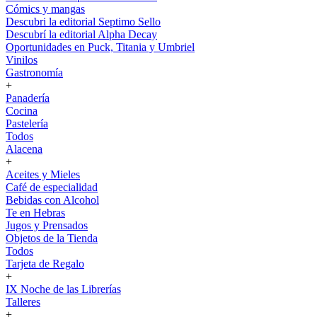
Cómics y mangas
Descubri la editorial Septimo Sello
Descubrí la editorial Alpha Decay
Oportunidades en Puck, Titania y Umbriel
Vinilos
Gastronomía
+
Panadería
Cocina
Pastelería
Todos
Alacena
+
Aceites y Mieles
Café de especialidad
Bebidas con Alcohol
Te en Hebras
Jugos y Prensados
Objetos de la Tienda
Todos
Tarjeta de Regalo
+
IX Noche de las Librerías
Talleres
+