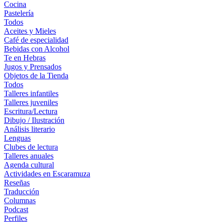
Cocina
Pastelería
Todos
Aceites y Mieles
Café de especialidad
Bebidas con Alcohol
Te en Hebras
Jugos y Prensados
Objetos de la Tienda
Todos
Talleres infantiles
Talleres juveniles
Escritura/Lectura
Dibujo / Ilustración
Análisis literario
Lenguas
Clubes de lectura
Talleres anuales
Agenda cultural
Actividades en Escaramuza
Reseñas
Traducción
Columnas
Podcast
Perfiles