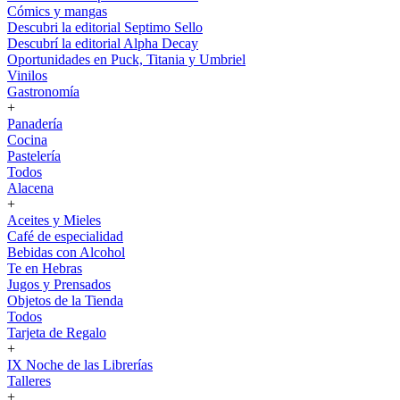
Cómics y mangas
Descubri la editorial Septimo Sello
Descubrí la editorial Alpha Decay
Oportunidades en Puck, Titania y Umbriel
Vinilos
Gastronomía
+
Panadería
Cocina
Pastelería
Todos
Alacena
+
Aceites y Mieles
Café de especialidad
Bebidas con Alcohol
Te en Hebras
Jugos y Prensados
Objetos de la Tienda
Todos
Tarjeta de Regalo
+
IX Noche de las Librerías
Talleres
+