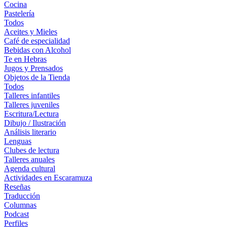
Cocina
Pastelería
Todos
Aceites y Mieles
Café de especialidad
Bebidas con Alcohol
Te en Hebras
Jugos y Prensados
Objetos de la Tienda
Todos
Talleres infantiles
Talleres juveniles
Escritura/Lectura
Dibujo / Ilustración
Análisis literario
Lenguas
Clubes de lectura
Talleres anuales
Agenda cultural
Actividades en Escaramuza
Reseñas
Traducción
Columnas
Podcast
Perfiles