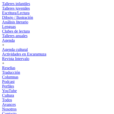
Talleres infantiles
Talleres juveniles
Escritura/Lectura
Dibujo / Ilustración
Análisis literario
Lenguas
Clubes de lectura
Talleres anuales
Agenda
+
Agenda cultural
Actividades en Escaramuza
Revista Intervalo
+
Reseñas
Traducción
Columnas
Podcast
Perfiles
YouTube
Cultura
Todos
Avances
Nosotros
Contacto