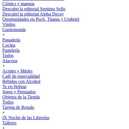
Cómics y mangas
Descubri la editorial Septimo Sello
Descubrí la editorial Alpha Decay
Oportunidades en Puck, Titania y Umbriel
Vinilos
Gastronomía
+
Panadería
Cocina
Pastelería
Todos
Alacena
+
Aceites y Mieles
Café de especialidad
Bebidas con Alcohol
Te en Hebras
Jugos y Prensados
Objetos de la Tienda
Todos
Tarjeta de Regalo
+
IX Noche de las Librerías
Talleres
+