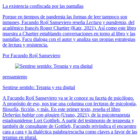
La existencia confiscada por las pantallas
Porque en tiempos de pandemia las formas de leer tampoco son
inmunes, Facundo Rojí Sanseviero reseña
Lectura y pandemia
, del
académico francés Roger Chartier (Katz, 2021). Así como este libro
muestra a Chartier entablando conversaciones en torno al libro y las
pantallas, Facu dialoga con el autor y analiza sus propias estrategias
de lectura y resistencia.
Por Facundo Rojí Sanseviero
pensamiento
Sentirse sentido: Terapia y era digital
A Facundo Rojí Sanseviero ya se le conoce su faceta de psicólogo.
A propósito de eso, nos trae una columna con lecturas de psicología,
filosofía, ficción, y más. En este primer texto, reseña el libro
Deberías hablar con alguien
(Urano, 2021), de la psicoterapeuta
estadounidense Lori Gottlieb. A partir del testimonio de terapeuta y
también de consultante de Gottlieb, Facundo reivindica el encuentro
cara a cara y la dialéctica palabra/escucha como claves a favor de las
terapias en plural.