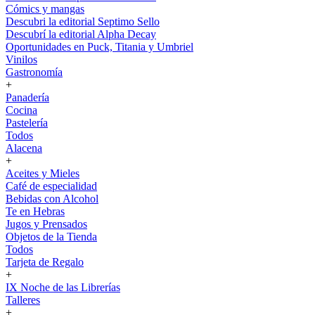
Cómics y mangas
Descubri la editorial Septimo Sello
Descubrí la editorial Alpha Decay
Oportunidades en Puck, Titania y Umbriel
Vinilos
Gastronomía
+
Panadería
Cocina
Pastelería
Todos
Alacena
+
Aceites y Mieles
Café de especialidad
Bebidas con Alcohol
Te en Hebras
Jugos y Prensados
Objetos de la Tienda
Todos
Tarjeta de Regalo
+
IX Noche de las Librerías
Talleres
+