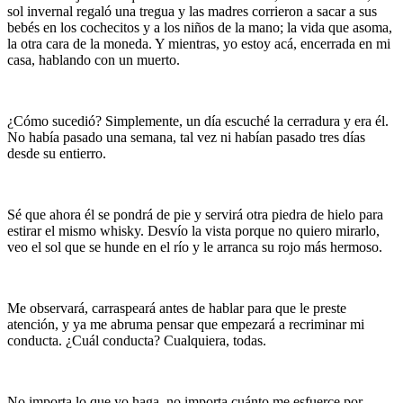
sol invernal regaló una tregua y las madres corrieron a sacar a sus
bebés en los cochecitos y a los niños de la mano; la vida que asoma,
la otra cara de la moneda. Y mientras, yo estoy acá, encerrada en mi
casa, hablando con un muerto.
¿Cómo sucedió? Simplemente, un día escuché la cerradura y era él.
No había pasado una semana, tal vez ni habían pasado tres días
desde su entierro.
Sé que ahora él se pondrá de pie y servirá otra piedra de hielo para
estirar el mismo whisky. Desvío la vista porque no quiero mirarlo,
veo el sol que se hunde en el río y le arranca su rojo más hermoso.
Me observará, carraspeará antes de hablar para que le preste
atención, y ya me abruma pensar que empezará a recriminar mi
conducta. ¿Cuál conducta? Cualquiera, todas.
No importa lo que yo haga, no importa cuánto me esfuerce por