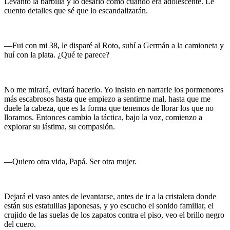
Levanto la barbilla y lo desafío como cuando era adolescente. Le
cuento detalles que sé que lo escandalizarán.
—Fui con mi 38, le disparé al Roto, subí a Germán a la camioneta y
huí con la plata. ¿Qué te parece?
No me mirará, evitará hacerlo. Yo insisto en narrarle los pormenores
más escabrosos hasta que empiezo a sentirme mal, hasta que me
duele la cabeza, que es la forma que tenemos de llorar los que no
lloramos. Entonces cambio la táctica, bajo la voz, comienzo a
explorar su lástima, su compasión.
—Quiero otra vida, Papá. Ser otra mujer.
Dejará el vaso antes de levantarse, antes de ir a la cristalera donde
están sus estatuillas japonesas, y yo escucho el sonido familiar, el
crujido de las suelas de los zapatos contra el piso, veo el brillo negro
del cuero.