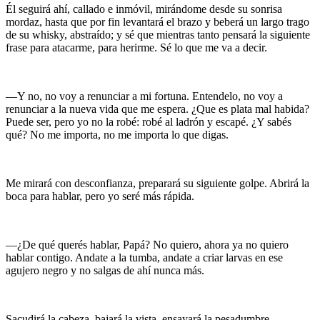
Él seguirá ahí, callado e inmóvil, mirándome desde su sonrisa
mordaz, hasta que por fin levantará el brazo y beberá un largo trago
de su whisky, abstraído; y sé que mientras tanto pensará la siguiente
frase para atacarme, para herirme. Sé lo que me va a decir.
—Y no, no voy a renunciar a mi fortuna. Entendelo, no voy a
renunciar a la nueva vida que me espera. ¿Que es plata mal habida?
Puede ser, pero yo no la robé: robé al ladrón y escapé. ¿Y sabés
qué? No me importa, no me importa lo que digas.
Me mirará con desconfianza, preparará su siguiente golpe. Abrirá la
boca para hablar, pero yo seré más rápida.
—¿De qué querés hablar, Papá? No quiero, ahora ya no quiero
hablar contigo. Andate a la tumba, andate a criar larvas en ese
agujero negro y no salgas de ahí nunca más.
Sacudirá la cabeza, bajará la vista, ensayará la pesadumbre.