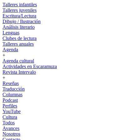
Talleres infantiles
Talleres juveniles
Escritura/Lectura
Dibujo / Ilustración
Análisis literario
Lenguas
Clubes de lectura
Talleres anuales
Agenda
+
Agenda cultural
Actividades en Escaramuza
Revista Intervalo
+
Reseñas
Traducción
Columnas
Podcast
Perfiles
YouTube
Cultura
Todos
Avances
Nosotros
Contacto