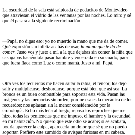
La oscuridad de la sala está salpicada de pedacitos de Montevideo
que atraviesan el vidrio de las ventanas por las noches. Lo miro y sé
que él pasará a la siguiente recriminación.
—Papá, no digas eso: yo no muerdo la mano que me da de comer.
Qué expresión tan infeliz acabás de usar,
la mano que te da de
comer
. Justo vos y justo a mí, a la que dejabas sin comer, la niña que
castigabas haciéndola pasar hambre y encerrada en su cuarto, para
que fuera flaca como Luz o como mamá. Justo a mí, Papá.
Otra vez los recuerdos me hacen saltar la rabia, el rencor; los dejo
salir y multiplicarse, desbordarse, porque está bien que así sea. La
bronca es un buen combustible para soportar esta vida. Pasan las
imágenes y las memorias sin orden, porque esa es la mecánica de los
recuerdos: nos aplastan sin la menor consideración por la
cronología. Echo más leña al fuego, repaso los reproches que me
hizo, todas las penitencias que me impuso, el hambre y la oscuridad
en mi habitación. No quiero que este odio se acabe; si se acabara,
podría aparecer la culpa, aparecería un dolor que sé que no puedo
soportar. Prefiero este zumbido de avispas furiosas en mi cabeza.