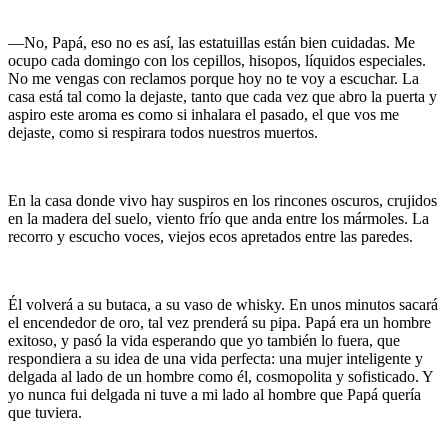
—No, Papá, eso no es así, las estatuillas están bien cuidadas. Me
ocupo cada domingo con los cepillos, hisopos, líquidos especiales.
No me vengas con reclamos porque hoy no te voy a escuchar. La
casa está tal como la dejaste, tanto que cada vez que abro la puerta y
aspiro este aroma es como si inhalara el pasado, el que vos me
dejaste, como si respirara todos nuestros muertos.
En la casa donde vivo hay suspiros en los rincones oscuros, crujidos
en la madera del suelo, viento frío que anda entre los mármoles. La
recorro y escucho voces, viejos ecos apretados entre las paredes.
Él volverá a su butaca, a su vaso de whisky. En unos minutos sacará
el encendedor de oro, tal vez prenderá su pipa. Papá era un hombre
exitoso, y pasó la vida esperando que yo también lo fuera, que
respondiera a su idea de una vida perfecta: una mujer inteligente y
delgada al lado de un hombre como él, cosmopolita y sofisticado. Y
yo nunca fui delgada ni tuve a mi lado al hombre que Papá quería
que tuviera.