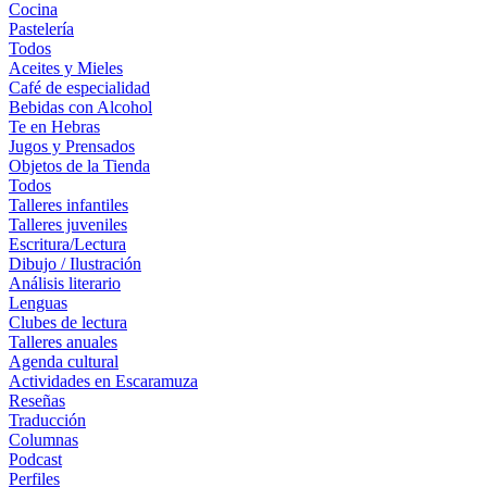
Cocina
Pastelería
Todos
Aceites y Mieles
Café de especialidad
Bebidas con Alcohol
Te en Hebras
Jugos y Prensados
Objetos de la Tienda
Todos
Talleres infantiles
Talleres juveniles
Escritura/Lectura
Dibujo / Ilustración
Análisis literario
Lenguas
Clubes de lectura
Talleres anuales
Agenda cultural
Actividades en Escaramuza
Reseñas
Traducción
Columnas
Podcast
Perfiles