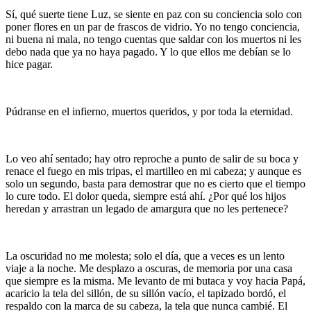
Sí, qué suerte tiene Luz, se siente en paz con su conciencia solo con
poner flores en un par de frascos de vidrio. Yo no tengo conciencia,
ni buena ni mala, no tengo cuentas que saldar con los muertos ni les
debo nada que ya no haya pagado. Y lo que ellos me debían se lo
hice pagar.
Púdranse en el infierno, muertos queridos, y por toda la eternidad.
Lo veo ahí sentado; hay otro reproche a punto de salir de su boca y
renace el fuego en mis tripas, el martilleo en mi cabeza; y aunque es
solo un segundo, basta para demostrar que no es cierto que el tiempo
lo cure todo. El dolor queda, siempre está ahí. ¿Por qué los hijos
heredan y arrastran un legado de amargura que no les pertenece?
La oscuridad no me molesta; solo el día, que a veces es un lento
viaje a la noche. Me desplazo a oscuras, de memoria por una casa
que siempre es la misma. Me levanto de mi butaca y voy hacia Papá,
acaricio la tela del sillón, de su sillón vacío, el tapizado bordó, el
respaldo con la marca de su cabeza, la tela que nunca cambié. El