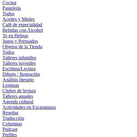
Cocina
Pastelería
Todos
Aceites y Mieles
Café de especialidad
Bebidas con Alcohol
Te en Hebras
Jugos y Prensados
Objetos de la Tienda
Todos
Talleres infantiles
Talleres juveniles
Escritura/Lectura
Dibujo / Ilustración
Análisis literario
Lenguas
Clubes de lectura
Talleres anuales
Agenda cultural
Actividades en Escaramuza
Reseñas
Traducción
Columnas
Podcast
Perfiles