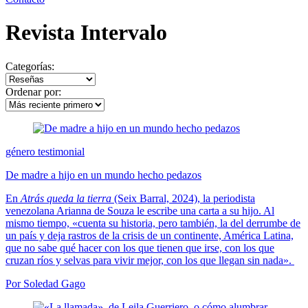
Revista Intervalo
Categorías:
Ordenar por:
género testimonial
De madre a hijo en un mundo hecho pedazos
En
Atrás queda la tierra
(Seix Barral, 2024), la periodista
venezolana Arianna de Souza le escribe una carta a su hijo. Al
mismo tiempo, «cuenta su historia, pero también, la del derrumbe de
un país y deja rastros de la crisis de un continente, América Latina,
que no sabe qué hacer con los que tienen que irse, con los que
cruzan ríos y selvas para vivir mejor, con los que llegan sin nada».
Por Soledad Gago