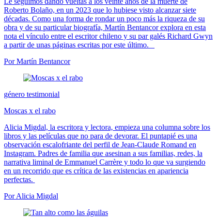
Le seguimos dando vueltas a los veinte años de la muerte de
Roberto Bolaño, en un 2023 que lo hubiese visto alcanzar siete
décadas. Como una forma de rondar un poco más la riqueza de su
obra y de su particular biografía, Martín Bentancor explora en esta
nota el vínculo entre el escritor chileno y su par galés Richard Gwyn
a partir de unas páginas escritas por este último.
Por Martín Bentancor
género testimonial
Moscas x el rabo
Alicia Migdal, la escritora y lectora, empieza una columna sobre los
libros y las películas que no para de devorar. El puntapié es una
observación escalofriante del perfil de Jean-Claude Romand en
Instagram. Padres de familia que asesinan a sus familias, redes, la
narrativa liminal de Emmanuel Carrère y todo lo que va surgiendo
en un recorrido que es crítica de las existencias en apariencia
perfectas.
Por Alicia Migdal