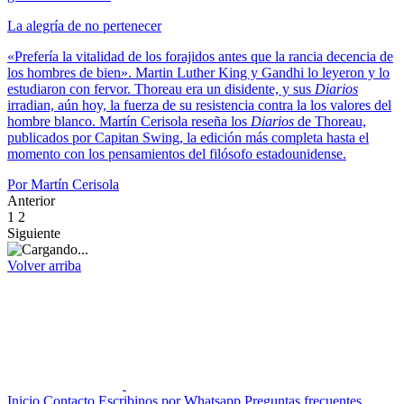
La alegría de no pertenecer
«Prefería la vitalidad de los forajidos antes que la rancia decencia de
los hombres de bien». Martin Luther King y Gandhi lo leyeron y lo
estudiaron con fervor. Thoreau era un disidente, y sus
Diarios
irradian, aún hoy, la fuerza de su resistencia contra la los valores del
hombre blanco. Martín Cerisola reseña los
Diarios
de Thoreau,
publicados por Capitan Swing, la edición más completa hasta el
momento con los pensamientos del filósofo estadounidense.
Por Martín Cerisola
Anterior
1
2
Siguiente
Volver arriba
Inicio
Contacto
Escribinos por Whatsapp
Preguntas frecuentes