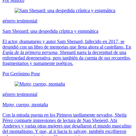
Por Mintxo
género testimonial
Sam Shepard: una despedida críptica y enigmática
El actor, dramaturgo y autor Sam Shepard, fallecido en 2017, se
despidió con un libro de memorias que llega ahora al castellano. En
Espía de la primera persona
, Shepard narra la decrepitud de una
enfermedad degenerativa, pero también da cuenta de sus recuerdos,
fragmentarios y sumamente poéticos.
Por Gerónimo Pose
género testimonial
Mujer, cuerpo, montaña
Con la mirada puesta en los Pirineos tardíamente nevados, Sheila
Pérez comparte impresiones de lectura de Nan Sheperd, Abi
Andrews y varias otras mujeres que desafiaron el mundo masculino
del montañismo. Y que, al ir hacia lo salvaje, también escribieron