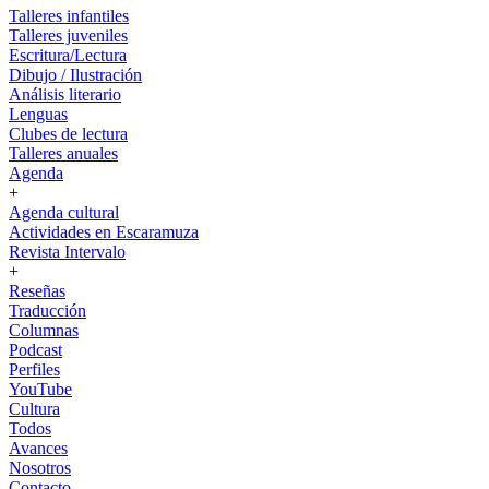
Talleres infantiles
Talleres juveniles
Escritura/Lectura
Dibujo / Ilustración
Análisis literario
Lenguas
Clubes de lectura
Talleres anuales
Agenda
+
Agenda cultural
Actividades en Escaramuza
Revista Intervalo
+
Reseñas
Traducción
Columnas
Podcast
Perfiles
YouTube
Cultura
Todos
Avances
Nosotros
Contacto