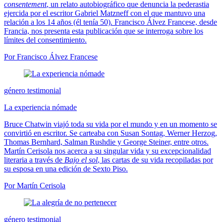
consentement
, un relato autobiográfico que denuncia la pederastia
ejercida por el escritor Gabriel Matzneff con el que mantuvo una
relación a los 14 años (él tenía 50). Francisco Álvez Francese, desde
Francia, nos presenta esta publicación que se interroga sobre los
límites del consentimiento.
Por Francisco Álvez Francese
género testimonial
La experiencia nómade
Bruce Chatwin viajó toda su vida por el mundo y en un momento se
convirtió en escritor. Se carteaba con Susan Sontag, Werner Herzog,
Thomas Bernhard, Salman Rushdie y George Steiner, entre otros.
Martín Cerisola nos acerca a su singular vida y su excepcionalidad
literaria a través de
Bajo el sol
, las cartas de su vida recopiladas por
su esposa en una edición de Sexto Piso.
Por Martín Cerisola
género testimonial