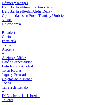
Cómics y mangas
Descubri la editorial Septimo Sello
Descubrí la editorial Alpha Decay
Oportunidades en Puck, Titania y Umbriel
Vinilos
Gastronomía
+
Panadería
Cocina
Pastelería
Todos
Alacena
+
Aceites y Mieles
Café de especialidad
Bebidas con Alcohol
Te en Hebras
Jugos y Prensados
Objetos de la Tienda
Todos
Tarjeta de Regalo
+
IX Noche de las Librerías
Talleres
+