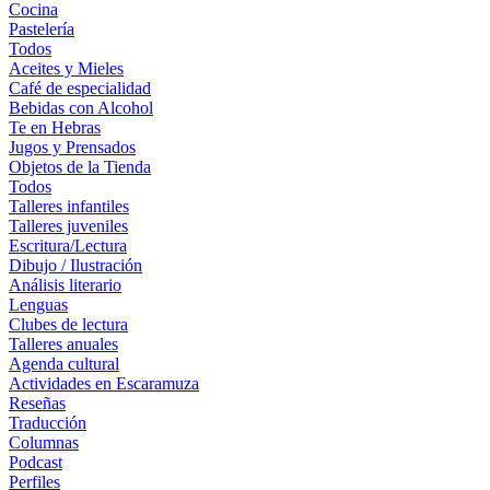
Cocina
Pastelería
Todos
Aceites y Mieles
Café de especialidad
Bebidas con Alcohol
Te en Hebras
Jugos y Prensados
Objetos de la Tienda
Todos
Talleres infantiles
Talleres juveniles
Escritura/Lectura
Dibujo / Ilustración
Análisis literario
Lenguas
Clubes de lectura
Talleres anuales
Agenda cultural
Actividades en Escaramuza
Reseñas
Traducción
Columnas
Podcast
Perfiles