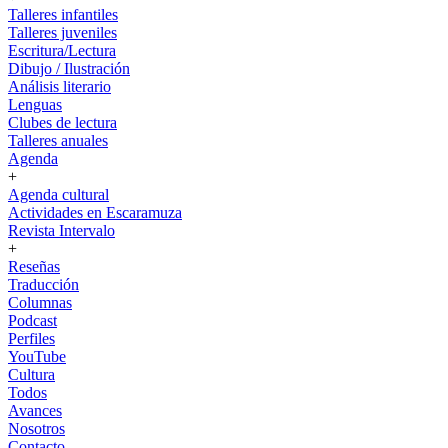
Talleres infantiles
Talleres juveniles
Escritura/Lectura
Dibujo / Ilustración
Análisis literario
Lenguas
Clubes de lectura
Talleres anuales
Agenda
+
Agenda cultural
Actividades en Escaramuza
Revista Intervalo
+
Reseñas
Traducción
Columnas
Podcast
Perfiles
YouTube
Cultura
Todos
Avances
Nosotros
Contacto