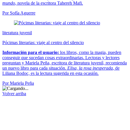
mundo
, novela de la escritora Tahereh Mafi.
Por Sofía Aguerre
literatura juvenil
Pócimas literarias: viaje al centro del silencio
Información para el usuario:
los libros, como la magia, pueden
conseguir que sucedan cosas extraordinarias. Lectoras y lectores
preguntan y Mariela Peña, escritora de literatura juvenil, recomienda
un nuevo libro para cada situación.
Elisa, la rosa inesperada
, de
Liliana Bodoc, es la lectura sugerida en esta ocasión.
Por Mariela Peña
Volver arriba