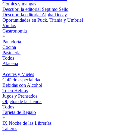
Cómics y mangas
Descubri la editorial Septimo Sello
Descubrí la editorial Alpha Decay
Oportunidades en Puck, Titania y Umbriel
Vinilos
Gastronomía
+
Panadería
Cocina
Pastelería
Todos
Alacena
+
Aceites y Mieles
Café de especialidad
Bebidas con Alcohol
Te en Hebras
Jugos y Prensados
Objetos de la Tienda
Todos
Tarjeta de Regalo
+
IX Noche de las Librerías
Talleres
+