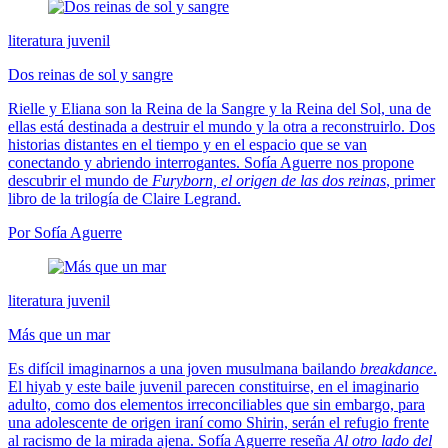
literatura juvenil
Dos reinas de sol y sangre
Rielle y Eliana son la Reina de la Sangre y la Reina del Sol, una de
ellas está destinada a destruir el mundo y la otra a reconstruirlo. Dos
historias distantes en el tiempo y en el espacio que se van
conectando y abriendo interrogantes. Sofía Aguerre nos propone
descubrir el mundo de
Furyborn, el origen de las dos reinas
, primer
libro de la trilogía de Claire Legrand.
Por Sofía Aguerre
literatura juvenil
Más que un mar
Es difícil imaginarnos a una joven musulmana bailando
breakdance
.
El hiyab y este baile juvenil parecen constituirse, en el imaginario
adulto, como dos elementos irreconciliables que sin embargo, para
una adolescente de origen iraní como Shirin, serán el refugio frente
al racismo de la mirada ajena. Sofía Aguerre reseña
Al otro lado del