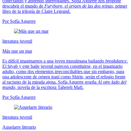
conectando y abriendo interrogantes. Sofía Aguerre nos propone
descubrir el mundo de
Furyborn, el origen de las dos reinas
, primer
libro de la trilogía de Claire Legrand.
Por Sofía Aguerre
literatura juvenil
Más que un mar
Es difícil imaginarnos a una joven musulmana bailando
breakdance
.
El hiyab y este baile juvenil parecen constituirse, en el imaginario
adulto, como dos elementos irreconciliables que sin embargo, para
una adolescente de origen iraní como Shirin, serán el refugio frente
al racismo de la mirada ajena. Sofía Aguerre reseña
Al otro lado del
mundo
, novela de la escritora Tahereh Mafi.
Por Sofía Aguerre
literatura juvenil
Aquelarre literario