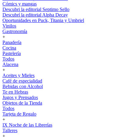
Cómics y mangas
Descubri la editorial Septimo Sello
Descubrí la editorial Alpha Decay
Oportunidades en Puck, Titania y Umbriel
Vinilos
Gastronomía
+
Panadería
Cocina
Pastelería
Todos
Alacena
+
Aceites y Mieles
Café de especialidad
Bebidas con Alcohol
Te en Hebras
Jugos y Prensados
Objetos de la Tienda
Todos
Tarjeta de Regalo
+
IX Noche de las Librerías
Talleres
+