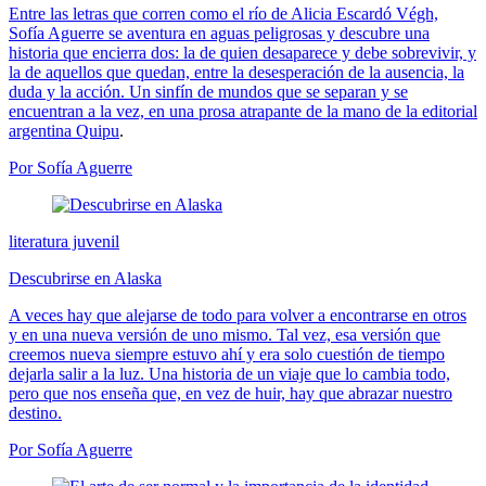
Entre las letras que corren como el río de Alicia Escardó Végh,
Sofía Aguerre se aventura en aguas peligrosas y descubre una
historia que encierra dos: la de quien desaparece y debe sobrevivir, y
la de aquellos que quedan, entre la desesperación de la ausencia, la
duda y la acción. Un sinfín de mundos que se separan y se
encuentran a la vez, en una prosa atrapante de la mano de la editorial
argentina
Quipu
.
Por Sofía Aguerre
literatura juvenil
Descubrirse en Alaska
A veces hay que alejarse de todo para volver a encontrarse en otros
y en una nueva versión de uno mismo. Tal vez, esa versión que
creemos nueva siempre estuvo ahí y era solo cuestión de tiempo
dejarla salir a la luz. Una historia de un viaje que lo cambia todo,
pero que nos enseña que, en vez de huir, hay que abrazar nuestro
destino.
Por Sofía Aguerre