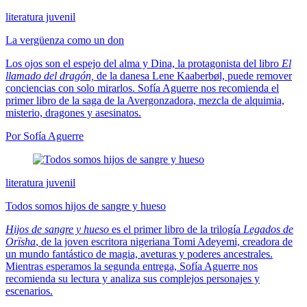
literatura juvenil
La vergüenza como un don
Los ojos son el espejo del alma y Dina, la protagonista del libro
El
llamado del dragón,
de la danesa Lene Kaaberbøl, puede remover
conciencias con solo mirarlos. Sofía Aguerre nos recomienda el
primer libro de la saga de la Avergonzadora, mezcla de alquimia,
misterio, dragones y asesinatos.
Por Sofía Aguerre
literatura juvenil
Todos somos hijos de sangre y hueso
Hijos de sangre y hueso
es el primer libro de la trilogía
Legados de
Orïsha
, de la joven escritora nigeriana Tomi Adeyemi, creadora de
un mundo fantástico de magia, aveturas y poderes ancestrales.
Mientras esperamos la segunda entrega, Sofía Aguerre nos
recomienda su lectura y analiza sus complejos personajes y
escenarios.