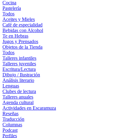
Cocina
Pastelería
Todos
Aceites y Mieles
Café de especialidad
Bebidas con Alcohol
Te en Hebras
Jugos y Prensados
Objetos de la Tienda
Todos
Talleres infantiles
Talleres juveniles
Escritura/Lectura
Dibujo / Ilustración
Análisis literario
Lenguas
Clubes de lectura
Talleres anuales
Agenda cultural
Actividades en Escaramuza
Reseñas
Traducción
Columnas
Podcast
Perfiles