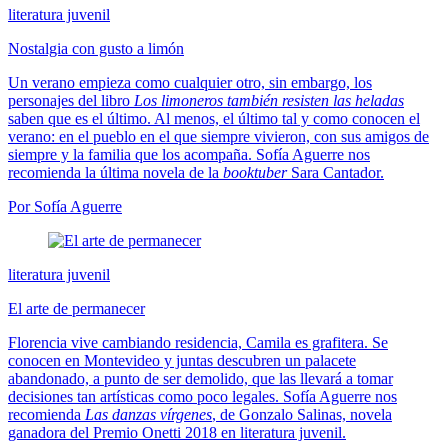
literatura juvenil
Nostalgia con gusto a limón
Un verano empieza como cualquier otro, sin embargo, los
personajes del libro
Los limoneros también resisten las heladas
saben que es el último. Al menos, el último tal y como conocen el
verano: en el pueblo en el que siempre vivieron, con sus amigos de
siempre y la familia que los acompaña. Sofía Aguerre nos
recomienda la última novela de la
booktuber
Sara Cantador.
Por Sofía Aguerre
literatura juvenil
El arte de permanecer
Florencia vive cambiando residencia, Camila es grafitera. Se
conocen en Montevideo y juntas descubren un palacete
abandonado, a punto de ser demolido, que las llevará a tomar
decisiones tan artísticas como poco legales. Sofía Aguerre nos
recomienda
Las danzas vírgenes
, de Gonzalo Salinas, novela
ganadora del Premio Onetti 2018 en literatura juvenil.