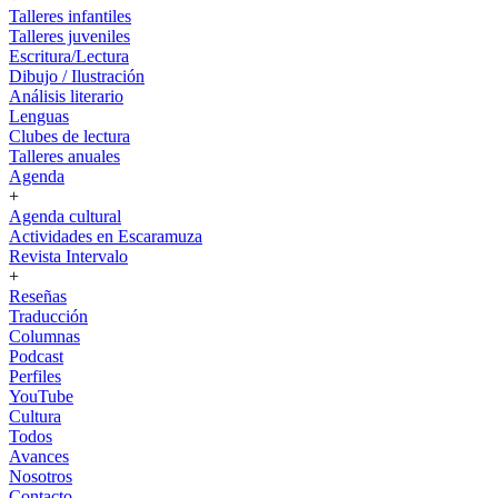
Talleres infantiles
Talleres juveniles
Escritura/Lectura
Dibujo / Ilustración
Análisis literario
Lenguas
Clubes de lectura
Talleres anuales
Agenda
+
Agenda cultural
Actividades en Escaramuza
Revista Intervalo
+
Reseñas
Traducción
Columnas
Podcast
Perfiles
YouTube
Cultura
Todos
Avances
Nosotros
Contacto