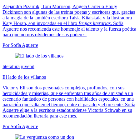
Alejandra Pizarnik, Toni Morrison, Angela Carter o Emily
Dickinson son algunas de las treinta poetas y escritoras que, gracias
a la magia de la también escritora Taisia Kitaiskaia y la ilustradora
Katy Horan, son invocadas en el libro
Brujas literarias
.
Sofía
Aguerre nos recomienda este homenaje al talento y la fuerza poética
para que no nos olvidemos de sus poderes.
Por Sofía Aguerre
literatura juvenil
El lado de los villanos
Victor y Eli son dos personajes complejos, profundos, con sus
heroicidades y miserias, que se enfrentan tras años de amistad a un
escenario fantástico de personas con habilidades especiales, en una
narración que salta en el tiempo, entre el pasado y el presente. Sofía
Aguerre elige a la escritora estadounidense Victoria Schwab en su
recomendación literaria para este mes.
Por Sofía Aguerre