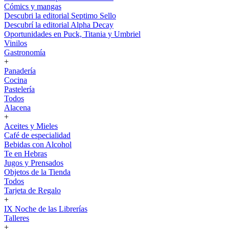
Cómics y mangas
Descubri la editorial Septimo Sello
Descubrí la editorial Alpha Decay
Oportunidades en Puck, Titania y Umbriel
Vinilos
Gastronomía
+
Panadería
Cocina
Pastelería
Todos
Alacena
+
Aceites y Mieles
Café de especialidad
Bebidas con Alcohol
Te en Hebras
Jugos y Prensados
Objetos de la Tienda
Todos
Tarjeta de Regalo
+
IX Noche de las Librerías
Talleres
+