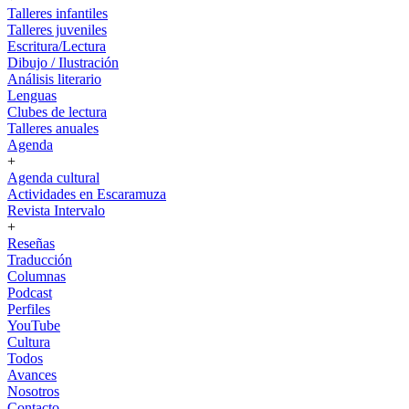
Talleres infantiles
Talleres juveniles
Escritura/Lectura
Dibujo / Ilustración
Análisis literario
Lenguas
Clubes de lectura
Talleres anuales
Agenda
+
Agenda cultural
Actividades en Escaramuza
Revista Intervalo
+
Reseñas
Traducción
Columnas
Podcast
Perfiles
YouTube
Cultura
Todos
Avances
Nosotros
Contacto