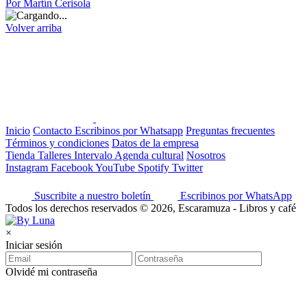
Por Martín Cerisola
Volver arriba
Inicio
Contacto
Escribinos por Whatsapp
Preguntas frecuentes
Términos y condiciones
Datos de la empresa
Tienda
Talleres
Intervalo
Agenda cultural
Nosotros
Instagram
Facebook
YouTube
Spotify
Twitter
Suscribite a nuestro boletín
Escribinos por WhatsApp
Todos los derechos reservados © 2026, Escaramuza - Libros y café
×
Iniciar sesión
Olvidé mi contraseña