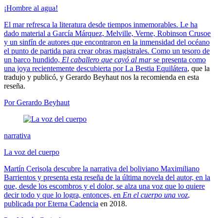
¡Hombre al agua!
El mar refresca la literatura desde tiempos inmemorables. Le ha
dado material a García Márquez, Melville, Verne, Robinson Crusoe
y un sinfín de autores que encontraron en la inmensidad del océano
el punto de partida para crear obras magistrales. Como un tesoro de
un barco hundido,
El caballero que cayó al mar
se presenta como
una joya recientemente descubierta por
La Bestia Equilátera
, que la
tradujo y publicó, y Gerardo Beyhaut nos la recomienda en esta
reseña.
Por Gerardo Beyhaut
narrativa
La voz del cuerpo
Martín Cerisola descubre la narrativa del boliviano Maximiliano
Barrientos y presenta esta reseña de la última novela del autor, en la
que, desde los escombros y el dolor, se alza una voz que lo quiere
decir todo y que lo logra, entonces, en
En el cuerpo una voz
,
publicada por
Eterna Cadencia
en 2018.