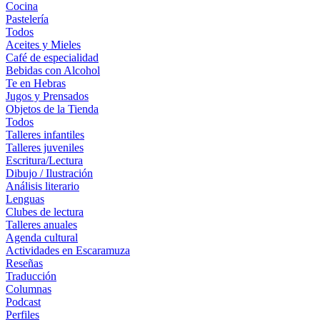
Cocina
Pastelería
Todos
Aceites y Mieles
Café de especialidad
Bebidas con Alcohol
Te en Hebras
Jugos y Prensados
Objetos de la Tienda
Todos
Talleres infantiles
Talleres juveniles
Escritura/Lectura
Dibujo / Ilustración
Análisis literario
Lenguas
Clubes de lectura
Talleres anuales
Agenda cultural
Actividades en Escaramuza
Reseñas
Traducción
Columnas
Podcast
Perfiles