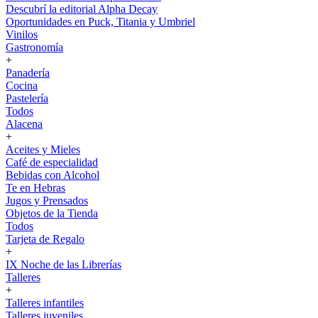
Descubrí la editorial Alpha Decay
Oportunidades en Puck, Titania y Umbriel
Vinilos
Gastronomía
+
Panadería
Cocina
Pastelería
Todos
Alacena
+
Aceites y Mieles
Café de especialidad
Bebidas con Alcohol
Te en Hebras
Jugos y Prensados
Objetos de la Tienda
Todos
Tarjeta de Regalo
+
IX Noche de las Librerías
Talleres
+
Talleres infantiles
Talleres juveniles