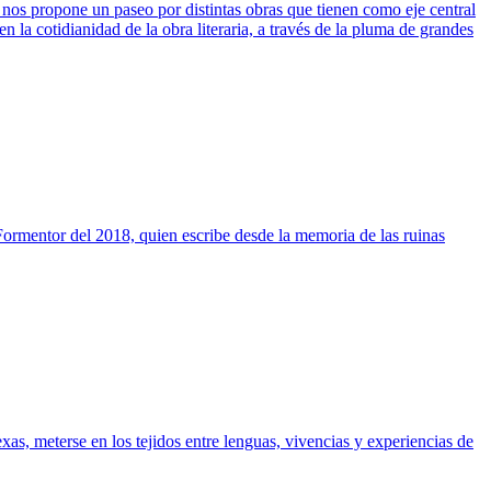
 nos propone un paseo por distintas obras que tienen como eje central
n la cotidianidad de la obra literaria, a través de la pluma de grandes
Formentor del 2018, quien escribe desde la memoria de las ruinas
exas, meterse en los tejidos entre lenguas, vivencias y experiencias de