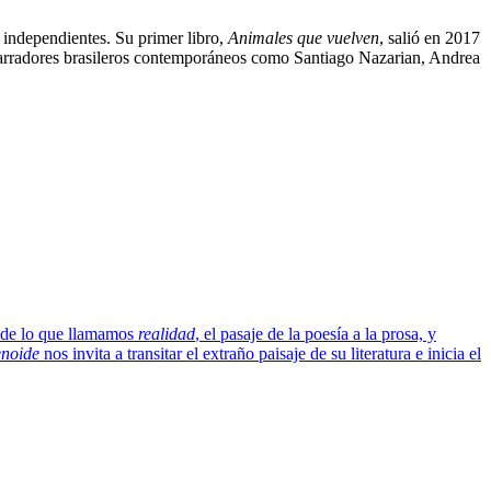
s independientes. Su primer libro,
Animales que vuelven
, salió en 2017
narradores brasileros contemporáneos como Santiago Nazarian, Andrea
 de lo que llamamos
realidad
, el pasaje de la poesía a la prosa, y
enoide
nos invita a transitar el extraño paisaje de su literatura e inicia el