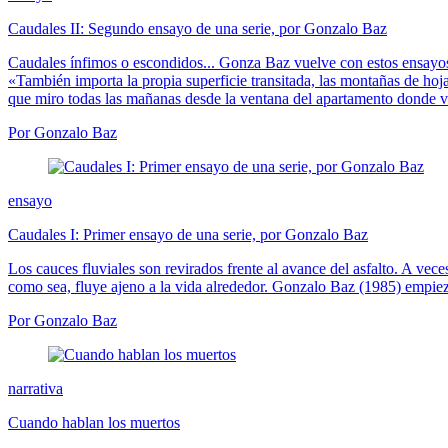
Caudales II: Segundo ensayo de una serie, por Gonzalo Baz
Caudales ínfimos o escondidos... Gonza Baz vuelve con estos ensayos 
«También importa la propia superficie transitada, las montañas de hoj
que miro todas las mañanas desde la ventana del apartamento donde v
Por Gonzalo Baz
ensayo
Caudales I: Primer ensayo de una serie, por Gonzalo Baz
Los cauces fluviales son revirados frente al avance del asfalto. A ve
como sea, fluye ajeno a la vida alrededor. Gonzalo Baz (1985) empiez
Por Gonzalo Baz
narrativa
Cuando hablan los muertos