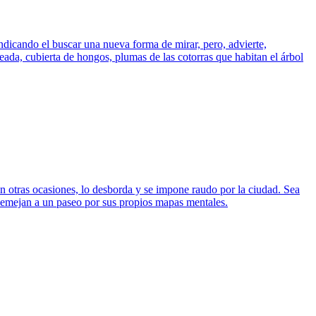
dicando el buscar una nueva forma de mirar, pero, advierte,
eada, cubierta de hongos, plumas de las cotorras que habitan el árbol
En otras ocasiones, lo desborda y se impone raudo por la ciudad. Sea
asemejan a un paseo por sus propios mapas mentales.