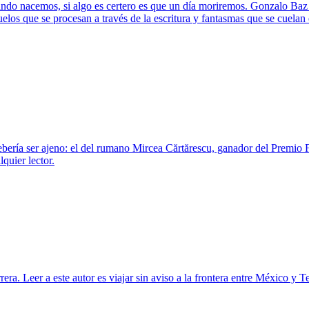
cuando nacemos, si algo es certero es que un día moriremos. Gonzalo Baz
los que se procesan a través de la escritura y fantasmas que se cuelan e
ebería ser ajeno: el del rumano Mircea Cărtărescu, ganador del Premio 
quier lector.
era. Leer a este autor es viajar sin aviso a la frontera entre México y T