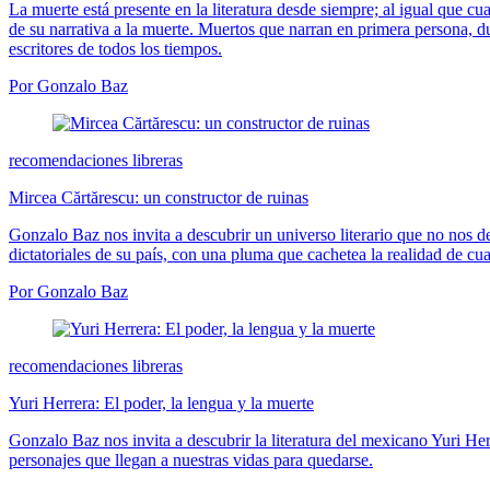
La muerte está presente en la literatura desde siempre; al igual que 
de su narrativa a la muerte. Muertos que narran en primera persona, due
escritores de todos los tiempos.
Por Gonzalo Baz
recomendaciones libreras
Mircea Cărtărescu: un constructor de ruinas
Gonzalo Baz nos invita a descubrir un universo literario que no nos d
dictatoriales de su país, con una pluma que cachetea la realidad de cual
Por Gonzalo Baz
recomendaciones libreras
Yuri Herrera: El poder, la lengua y la muerte
Gonzalo Baz nos invita a descubrir la literatura del mexicano Yuri Herr
personajes que llegan a nuestras vidas para quedarse.