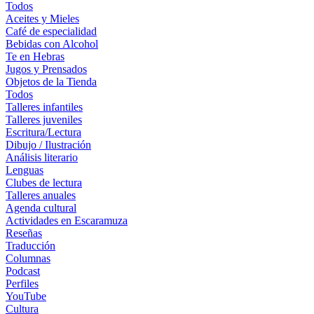
Todos
Aceites y Mieles
Café de especialidad
Bebidas con Alcohol
Te en Hebras
Jugos y Prensados
Objetos de la Tienda
Todos
Talleres infantiles
Talleres juveniles
Escritura/Lectura
Dibujo / Ilustración
Análisis literario
Lenguas
Clubes de lectura
Talleres anuales
Agenda cultural
Actividades en Escaramuza
Reseñas
Traducción
Columnas
Podcast
Perfiles
YouTube
Cultura