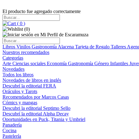
El producto fue agregado correctamente
(
0
)
(
0
)
Libros
Vinilos
Gastronomía
Alacena
Tarjeta de Regalo
Talleres
Agen
Nuestros recomendados
Categorías
Arte
Ciencias sociales
Economía
Gastronomía
Género
Infantiles
Juve
Novedades
Todos los libros
Novedades de libros en inglés
Descubrí la editorial FERA
Oráculos y Tarots
Recomendados por Marcos Casas
Cómics y mangas
Descubri la editorial Septimo Sello
Descubrí la editorial Alpha Decay
Oportunidades en Puck, Titania y Umbriel
Panadería
Cocina
Pastelería