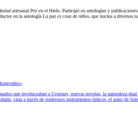
ditorial artesanal Pez en el Hielo. Participó en antologías y publicacione
ductor en la antología
La paz es cosa de niños
, que nuclea a diversos 
Montevideo»
nados que involucraban a Uruguay, nuevas novelas, la naturaleza dual
oñada, vista a través de poderosos instrumentos ópticos, el autor de
Sol