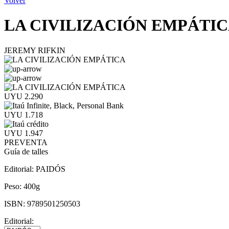
Volver
LA CIVILIZACIÓN EMPÁTI
JEREMY RIFKIN
UYU 2.290
UYU 1.718
UYU 1.947
PREVENTA
Guía de talles
Editorial:
PAIDÓS
Peso:
400g
ISBN:
9789501250503
Editorial: