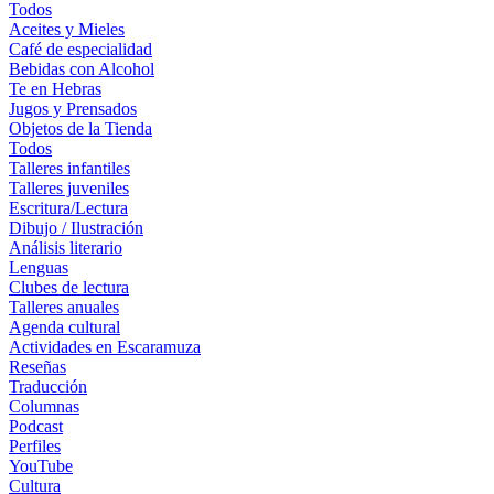
Todos
Aceites y Mieles
Café de especialidad
Bebidas con Alcohol
Te en Hebras
Jugos y Prensados
Objetos de la Tienda
Todos
Talleres infantiles
Talleres juveniles
Escritura/Lectura
Dibujo / Ilustración
Análisis literario
Lenguas
Clubes de lectura
Talleres anuales
Agenda cultural
Actividades en Escaramuza
Reseñas
Traducción
Columnas
Podcast
Perfiles
YouTube
Cultura