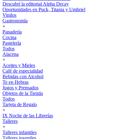
Descubrí la editorial Alpha Decay
Oportunidades en Puck, Titania y Umbriel
Vinilos
Gastronomía
+
Panadería
Cocina
Pastelería
Todos
Alacena
+
Aceites y Mieles
Café de especialidad
Bebidas con Alcohol
Te en Hebras
Jugos y Prensados
Objetos de la Tienda
Todos
Tarjeta de Regalo
+
IX Noche de las Librerías
Talleres
+
Talleres infantiles
Talleres juveniles