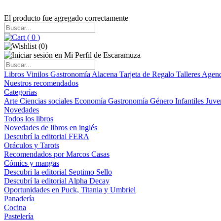
El producto fue agregado correctamente
(
0
)
(
0
)
Libros
Vinilos
Gastronomía
Alacena
Tarjeta de Regalo
Talleres
Agen
Nuestros recomendados
Categorías
Arte
Ciencias sociales
Economía
Gastronomía
Género
Infantiles
Juve
Novedades
Todos los libros
Novedades de libros en inglés
Descubrí la editorial FERA
Oráculos y Tarots
Recomendados por Marcos Casas
Cómics y mangas
Descubri la editorial Septimo Sello
Descubrí la editorial Alpha Decay
Oportunidades en Puck, Titania y Umbriel
Panadería
Cocina
Pastelería