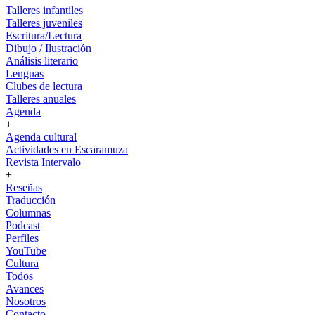
Talleres infantiles
Talleres juveniles
Escritura/Lectura
Dibujo / Ilustración
Análisis literario
Lenguas
Clubes de lectura
Talleres anuales
Agenda
+
Agenda cultural
Actividades en Escaramuza
Revista Intervalo
+
Reseñas
Traducción
Columnas
Podcast
Perfiles
YouTube
Cultura
Todos
Avances
Nosotros
Contacto