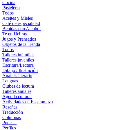
Cocina
Pastelería
Todos
Aceites y Mieles
Café de especialidad
Bebidas con Alcohol
Te en Hebras
Jugos y Prensados
Objetos de la Tienda
Todos
Talleres infantiles
Talleres juveniles
Escritura/Lectura
Dibujo / Ilustración
Análisis literario
Lenguas
Clubes de lectura
Talleres anuales
Agenda cultural
Actividades en Escaramuza
Reseñas
Traducción
Columnas
Podcast
Perfiles