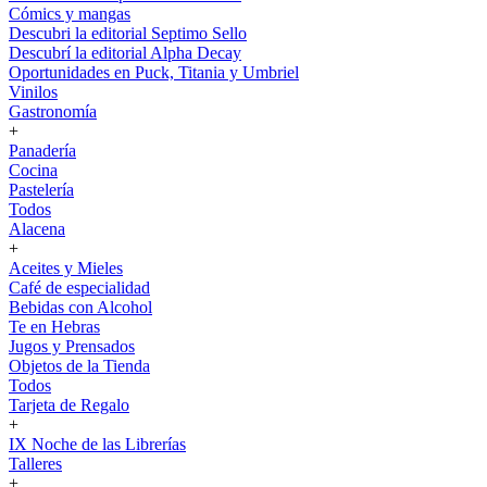
Cómics y mangas
Descubri la editorial Septimo Sello
Descubrí la editorial Alpha Decay
Oportunidades en Puck, Titania y Umbriel
Vinilos
Gastronomía
+
Panadería
Cocina
Pastelería
Todos
Alacena
+
Aceites y Mieles
Café de especialidad
Bebidas con Alcohol
Te en Hebras
Jugos y Prensados
Objetos de la Tienda
Todos
Tarjeta de Regalo
+
IX Noche de las Librerías
Talleres
+