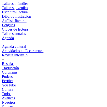
Talleres infantiles
Talleres juveniles
Escritura/Lectura
Dibujo / Ilustración
Análisis literario
Lenguas
Clubes de lectura
Talleres anuales
Agenda
+
Agenda cultural
Actividades en Escaramuza
Revista Intervalo
+
Reseñas
Traducción
Columnas
Podcast
Perfiles
YouTube
Cultura
Todos
Avances
Nosotros
Contacto