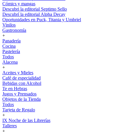
Cómics y mangas
Descubri la editorial Septimo Sello
Descubrí la editorial Alpha Decay
Oportunidades en Puck, Titania y Umbriel
Vinilos
Gastronomía
+
Panadería
Cocina
Pastelería
Todos
Alacena
+
Aceites y Mieles
Café de especialidad
Bebidas con Alcohol
Te en Hebras
Jugos y Prensados
Objetos de la Tienda
Todos
Tarjeta de Regalo
+
IX Noche de las Librerías
Talleres
+