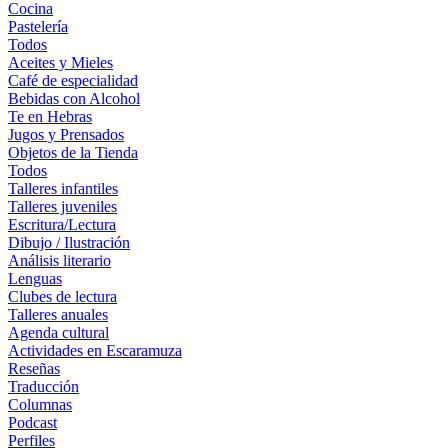
Cocina
Pastelería
Todos
Aceites y Mieles
Café de especialidad
Bebidas con Alcohol
Te en Hebras
Jugos y Prensados
Objetos de la Tienda
Todos
Talleres infantiles
Talleres juveniles
Escritura/Lectura
Dibujo / Ilustración
Análisis literario
Lenguas
Clubes de lectura
Talleres anuales
Agenda cultural
Actividades en Escaramuza
Reseñas
Traducción
Columnas
Podcast
Perfiles