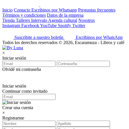
Inicio
Contacto
Escribinos por Whatsapp
Preguntas frecuentes
Términos y condiciones
Datos de la empresa
Tienda
Talleres
Intervalo
Agenda cultural
Nosotros
Instagram
Facebook
YouTube
Spotify
Twitter
Suscribite a nuestro boletín
Escribinos por WhatsApp
Todos los derechos reservados © 2026, Escaramuza - Libros y café
×
Iniciar sesión
Olvidé mi contraseña
Iniciar sesión
Continuar como invitado
Crear una cuenta
×
Registrarme