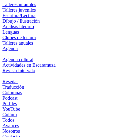
Talleres infantiles
Talleres juveniles
Escritura/Lectura
Dibujo / Ilustración
Análisis literario
Lenguas
Clubes de lectura
Talleres anuales
Agenda
+
Agenda cultural
Actividades en Escaramuza
Revista Intervalo
+
Reseñas
Traducción
Columnas
Podcast
Perfiles
YouTube
Cultura
Todos
Avances
Nosotros
Contacto