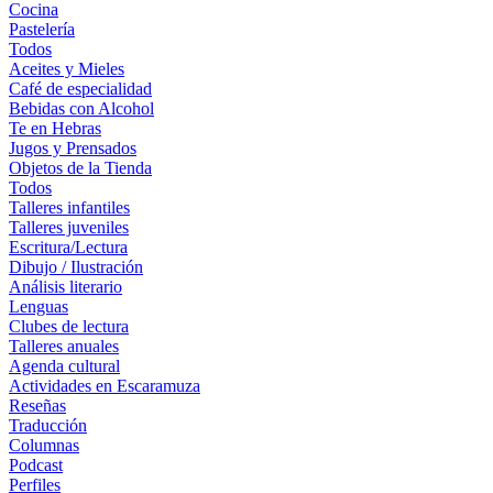
Cocina
Pastelería
Todos
Aceites y Mieles
Café de especialidad
Bebidas con Alcohol
Te en Hebras
Jugos y Prensados
Objetos de la Tienda
Todos
Talleres infantiles
Talleres juveniles
Escritura/Lectura
Dibujo / Ilustración
Análisis literario
Lenguas
Clubes de lectura
Talleres anuales
Agenda cultural
Actividades en Escaramuza
Reseñas
Traducción
Columnas
Podcast
Perfiles