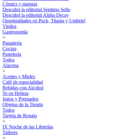
Cómics y mangas
Descubri la editorial Septimo Sello
Descubrí la editorial Alpha Decay
Oportunidades en Puck, Titania y Umbriel
Vinilos
Gastronomía
+
Panadería
Cocina
Pastelería
Todos
Alacena
+
Aceites y Mieles
Café de especialidad
Bebidas con Alcohol
Te en Hebras
Jugos y Prensados
Objetos de la Tienda
Todos
Tarjeta de Regalo
+
IX Noche de las Librerías
Talleres
+