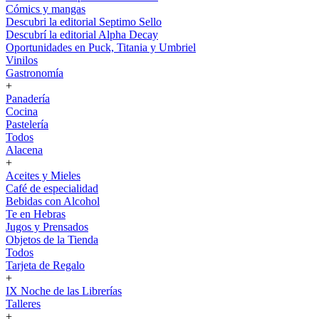
Cómics y mangas
Descubri la editorial Septimo Sello
Descubrí la editorial Alpha Decay
Oportunidades en Puck, Titania y Umbriel
Vinilos
Gastronomía
+
Panadería
Cocina
Pastelería
Todos
Alacena
+
Aceites y Mieles
Café de especialidad
Bebidas con Alcohol
Te en Hebras
Jugos y Prensados
Objetos de la Tienda
Todos
Tarjeta de Regalo
+
IX Noche de las Librerías
Talleres
+