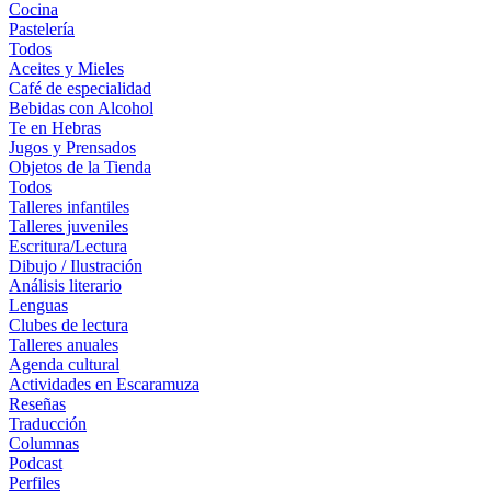
Cocina
Pastelería
Todos
Aceites y Mieles
Café de especialidad
Bebidas con Alcohol
Te en Hebras
Jugos y Prensados
Objetos de la Tienda
Todos
Talleres infantiles
Talleres juveniles
Escritura/Lectura
Dibujo / Ilustración
Análisis literario
Lenguas
Clubes de lectura
Talleres anuales
Agenda cultural
Actividades en Escaramuza
Reseñas
Traducción
Columnas
Podcast
Perfiles