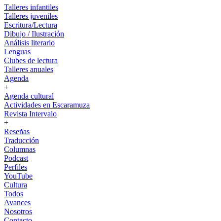
Talleres infantiles
Talleres juveniles
Escritura/Lectura
Dibujo / Ilustración
Análisis literario
Lenguas
Clubes de lectura
Talleres anuales
Agenda
+
Agenda cultural
Actividades en Escaramuza
Revista Intervalo
+
Reseñas
Traducción
Columnas
Podcast
Perfiles
YouTube
Cultura
Todos
Avances
Nosotros
Contacto