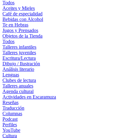
Todos
Aceites y Mieles
Café de especialidad
Bebidas con Alcohol
Te en Hebras
Jugos y Prensados
Objetos de la Tienda
Todos
Talleres infantiles
Talleres juveniles
Escritura/Lectura
Dibujo / Ilustración
Análisis literario
Lenguas
Clubes de lectura
Talleres anuales
Agenda cultural
Actividades en Escaramuza
Reseñas
Traducción
Columnas
Podcast
Perfiles
YouTube
Cultura