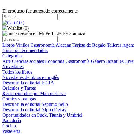
El producto fue agregado correctamente
(
0
)
(
0
)
Libros
Vinilos
Gastronomía
Alacena
Tarjeta de Regalo
Talleres
Agen
Nuestros recomendados
Categorías
Arte
Ciencias sociales
Economía
Gastronomía
Género
Infantiles
Juve
Novedades
Todos los libros
Novedades de libros en inglés
Descubrí la editorial FERA
Oráculos y Tarots
Recomendados por Marcos Casas
Cómics y mangas
Descubri la editorial Septimo Sello
Descubrí la editorial Alpha Decay
Oportunidades en Puck, Titania y Umbriel
Panadería
Cocina
Pastelería