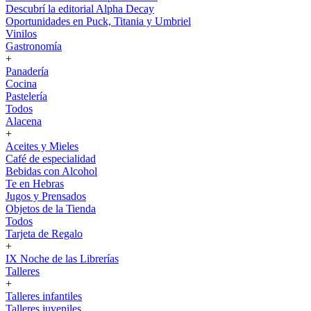
Descubrí la editorial Alpha Decay
Oportunidades en Puck, Titania y Umbriel
Vinilos
Gastronomía
+
Panadería
Cocina
Pastelería
Todos
Alacena
+
Aceites y Mieles
Café de especialidad
Bebidas con Alcohol
Te en Hebras
Jugos y Prensados
Objetos de la Tienda
Todos
Tarjeta de Regalo
+
IX Noche de las Librerías
Talleres
+
Talleres infantiles
Talleres juveniles